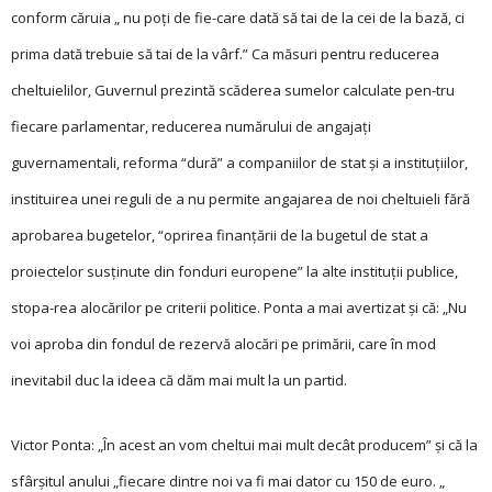
conform căruia „ nu poţi de fie-care dată să tai de la cei de la bază, ci
prima dată trebuie să tai de la vârf.” Ca măsuri pentru reducerea
cheltuielilor, Guvernul prezintă scăderea sumelor calculate pen-tru
fiecare parlamentar, reducerea numărului de angajaţi
guvernamentali, reforma “dură” a companiilor de stat şi a instituţiilor,
instituirea unei reguli de a nu permite angajarea de noi cheltuieli fără
aprobarea bugetelor, “oprirea finanţării de la bugetul de stat a
proiectelor susţinute din fonduri europene” la alte instituţii publice,
stopa-rea alocărilor pe criterii politice. Ponta a mai avertizat și că: „Nu
voi aproba din fondul de rezervă alocări pe primării, care în mod
inevitabil duc la ideea că dăm mai mult la un partid.
Victor Ponta: „În acest an vom cheltui mai mult decât producem” și că la
sfârșitul anului „fiecare dintre noi va fi mai dator cu 150 de euro. „