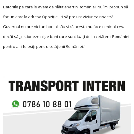
Datoriile pe care le avem de plătit aparţin României. Nu îmi propun să
fac un atac la adresa Opoziţiei, ci să prezint viziunea noastră.
Guvernul nu are nici un ban al său și că acesta nu face nimic altceva
decât să gestioneze nişte bani care sunt luaţi de la cetăţenii României
pentru a fi folosiţi pentru cetăţenii României.”