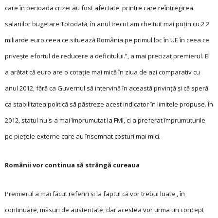
care în perioada crizei au fost afectate, printre care reîntregirea
salariilor bugetare.Totodată, în anul trecut am cheltuit mai puţin cu 2,2
miliarde euro ceea ce situează România pe primul loc în UE în ceea ce
priveşte efortul de reducere a deficitului.”, a mai precizat premierul. El
a arătat că euro are o cotație mai mică în ziua de azi comparativ cu
anul 2012, fără ca Guvernul să intervină în această privință și că speră
ca stabilitatea politică să păstreze acest indicator în limitele propuse. În
2012, statul nu s-a mai împrumutat la FMI, ci a preferat împrumuturile
pe piețele externe care au însemnat costuri mai mici.
Românii vor continua să strângă cureaua
Premierul a mai făcut referiri și la faptul că vor trebui luate , în
continuare, măsuri de austeritate, dar acestea vor urma un concept