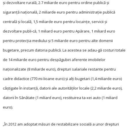
şi dezvoltare rurală, 2.7 miliarde euro pentru ordine publică şi
siguranţă na­țională, 2 miliarde euro pentru administraţie publică
centrală şi locală, 1,5 miliarde euro pentru locuinţe, servicii şi
dezvoltare publi-că, 1 miliard euro pentru Apărare, 1 miliard euro
pentru protecţia mediului şi 5 miliarde euro pentru alte domenii
bugetare, precum datoria publică. La acestea se adau-gă costuri totale
de 14 miliarde euro pentru despăgubiri aferente imobilelor
naţionalizate (8 miliarde euro), drepturi salariale restante pentru
cadre didactice (770 mi-lioane euro) şi alţi bugetari (1,4 miliarde euro)
câştigate în instanţă, datorii ale autorităţilor locale (2,2 miliarde euro),
datorii în Sănătate (1 miliard euro), restituirea ta-xei auto (1 miliard
euro).
„În 2012 am adoptat măsuri de restabilizare socială a unor drepturi