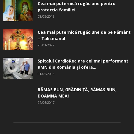
Cea mai puternică rugăciune pentru
protecția familiei
08/05/2018
Cea mai puternică rugăciune de pe Pământ
– Talismanul
26/03/2022
Spitalul CardioRec are cel mai performant
RMN din România și oferă...
01/05/2018
RĂMAS BUN, GRĂDINIŢĂ, ­RĂMAS BUN,
DOAMNA MEA!
27/06/2017