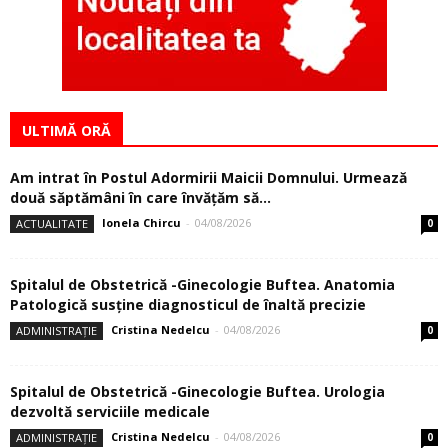
ULTIMĂ ORĂ
Am intrat în Postul Adormirii Maicii Domnului. Urmează
două săptămâni în care învăţăm să...
Ionela Chircu
-
04/08/2026
ACTUALITATE
0
Spitalul de Obstetrică -Ginecologie Buftea. Anatomia
Patologică susţine diagnosticul de înaltă precizie
Cristina Nedelcu
-
04/08/2026
ADMINISTRAȚIE
0
Spitalul de Obstetrică -Ginecologie Buftea. Urologia
dezvoltă serviciile medicale
Cristina Nedelcu
-
04/08/2026
ADMINISTRAȚIE
0