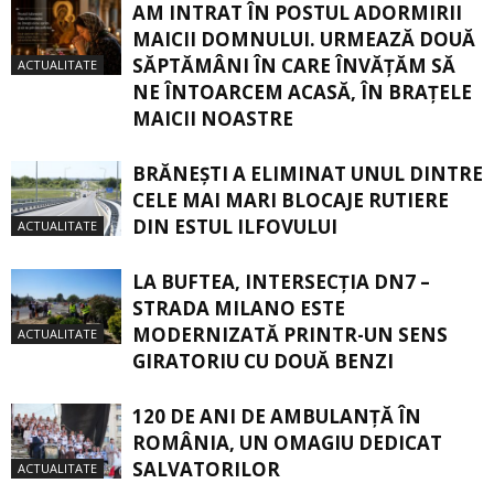
AM INTRAT ÎN POSTUL ADORMIRII
MAICII DOMNULUI. URMEAZĂ DOUĂ
SĂPTĂMÂNI ÎN CARE ÎNVĂŢĂM SĂ
ACTUALITATE
NE ÎNTOARCEM ACASĂ, ÎN BRAŢELE
MAICII NOASTRE
BRĂNEȘTI A ELIMINAT UNUL DINTRE
CELE MAI MARI BLOCAJE RUTIERE
DIN ESTUL ILFOVULUI
ACTUALITATE
LA BUFTEA, INTERSECŢIA DN7 –
STRADA MILANO ESTE
MODERNIZATĂ PRINTR-UN SENS
ACTUALITATE
GIRATORIU CU DOUĂ BENZI
120 DE ANI DE AMBULANȚĂ ÎN
ROMÂNIA, UN OMAGIU DEDICAT
SALVATORILOR
ACTUALITATE