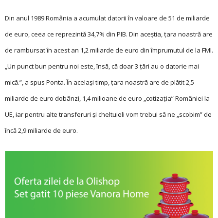
Din anul 1989 România a acumulat datorii în valoare de 51 de miliarde
de euro, ceea ce reprezintă 34,7% din PIB. Din aceștia, țara noastră are
de rambursat în acest an 1,2 miliarde de euro din împrumutul de la FMI.
„Un punct bun pentru noi este, însă, că doar 3 țări au o datorie mai
mică.”, a spus Ponta. În același timp, țara noastră are de plătit 2,5
miliarde de euro dobânzi, 1,4 milioane de euro „cotizația” României la
UE, iar pentru alte transferuri și cheltuieli vom trebui să ne „scobim” de
încă 2,9 miliarde de euro.