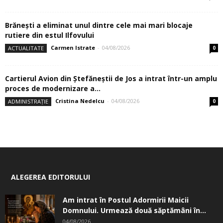
Brănești a eliminat unul dintre cele mai mari blocaje
rutiere din estul Ilfovului
Carmen Istrate
-
04/08/2026
ACTUALITATE
0
Cartierul Avion din Ştefăneştii de Jos a intrat într-un amplu
proces de modernizare a...
Cristina Nedelcu
-
04/08/2026
ADMINISTRAȚIE
0
ALEGEREA EDITORULUI
Am intrat în Postul Adormirii Maicii
Domnului. Urmează două săptămâni în...
04/08/2026