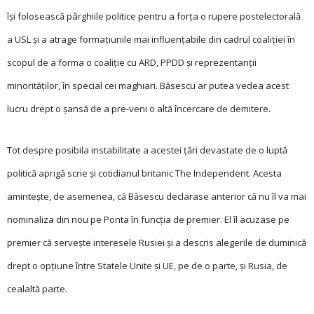
îşi folosească pârghiile politice pentru a forţa o rupere postelectorală
a USL şi a atrage formaţiunile mai influenţabile din cadrul coaliţiei în
scopul de a forma o coaliţie cu ARD, PPDD şi reprezentanţii
minorităţilor, în special cei maghiari. Băsescu ar putea vedea acest
lucru drept o şansă de a pre-veni o altă încercare de demitere.
Tot despre posibila instabilitate a acestei ţări devastate de o luptă
politică aprigă scrie şi cotidianul britanic The Independent. Acesta
aminteşte, de asemenea, că Băsescu declarase anterior că nu îl va mai
nominaliza din nou pe Ponta în funcţia de premier. El îl acuzase pe
premier că serveşte interesele Rusiei şi a descris alegerile de duminică
drept o opţiune între Statele Unite şi UE, pe de o parte, şi Rusia, de
cealaltă parte.