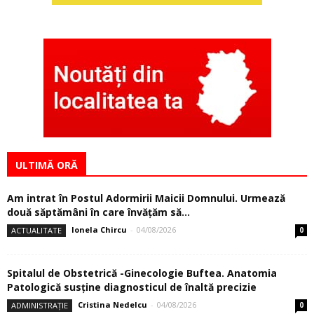
ULTIMĂ ORĂ
Am intrat în Postul Adormirii Maicii Domnului. Urmează
două săptămâni în care învăţăm să...
Ionela Chircu
-
04/08/2026
ACTUALITATE
0
Spitalul de Obstetrică -Ginecologie Buftea. Anatomia
Patologică susţine diagnosticul de înaltă precizie
Cristina Nedelcu
-
04/08/2026
ADMINISTRAȚIE
0