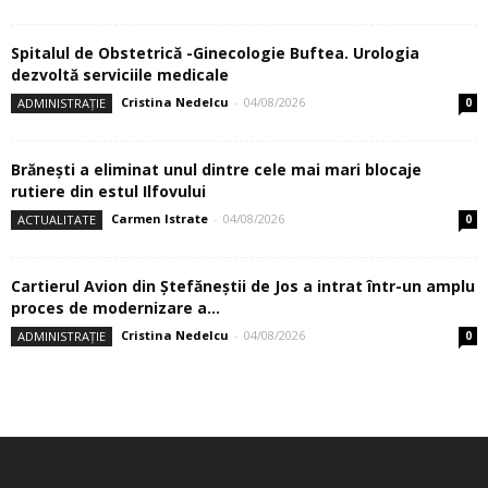
Spitalul de Obstetrică -Ginecologie Buftea. Urologia
dezvoltă serviciile medicale
Cristina Nedelcu
-
04/08/2026
ADMINISTRAȚIE
0
Brănești a eliminat unul dintre cele mai mari blocaje
rutiere din estul Ilfovului
Carmen Istrate
-
04/08/2026
ACTUALITATE
0
Cartierul Avion din Ştefăneştii de Jos a intrat într-un amplu
proces de modernizare a...
Cristina Nedelcu
-
04/08/2026
ADMINISTRAȚIE
0