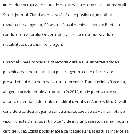
tinere democraţii ame-ninţă dezvoltarea sa economică”, afirmă Wall
Street Journal. Ziarul avertizează că este posibil ca, în pofida
rezultatelor alegerilor, Băsescu să nu îl nominalizeze pe Ponta la
conducerea viitorului Guvern, deşi acest lucru ar putea aduce
instabilitate sau chiar noi alegeri.
Financial Times cons­i­deră că victoria clară a USL ar putea scădea
posibilitatea unei instabilităţi politice generate de o încercare a
preşedintelui de a nominaliza un alt premier. Dar, subliniază acesta,
alegerile prezidenţiale au loc abia în 2014, motiv pentru care se
anunţă o perioadă de coabitare dificilă. Analistul Andrew MacDowall
consideră că deşi alegerile sunt tranşate, ceea ce se va întâmpla pe
viitor nu este clar încă, în timp ce “vicleanului” Băsescu îi rămân puţine
cărţi de jucat. Există posibili-tatea ca “bătăiosul” Băsescu să încerce să