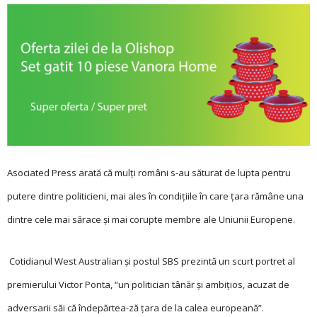
Asociated Press arată că mulţi români s-au săturat de lupta pentru
putere dintre politicieni, mai ales în condiţiile în care ţara rămâne una
dintre cele mai sărace şi mai corupte membre ale Uniunii Europene.
Cotidianul West Australian şi postul SBS prezintă un scurt portret al
premierului Victor Ponta, “un politician tânăr şi ambiţios, acuzat de
adversarii săi că îndepărtea-ză ţara de la calea europeană”.