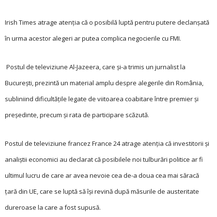
Irish Times atrage atenţia că o posibilă luptă pentru putere declanşată
în urma acestor alegeri ar putea complica negocierile cu FMI.
Postul de televiziune Al-Jazeera, ca­re şi-a trimis un jurnalist la
Bucureşti, prezintă un material amplu despre alegerile din România,
subliniind dificultăţile legate de viitoarea coabitare între premier şi
preşedinte, precum şi rata de participare scăzută.
Postul de televiziune francez France 24 atrage atenţia că investitorii şi
analiştii economici au declarat că posibilele noi tulburări politice ar fi
ultimul lucru de care ar avea nevoie cea de-a doua cea mai săracă
ţară din UE, care se luptă să îşi revină după măsurile de austeritate
dureroase la care a fost supusă.