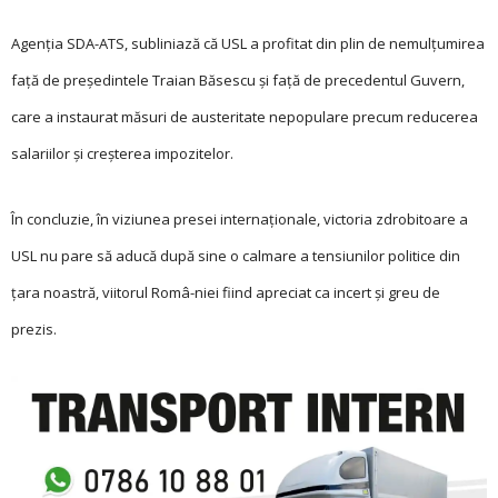
Agenţia SDA-ATS, subliniază că USL a profitat din plin de nemulţumirea
faţă de preşedintele Traian Băsescu şi faţă de precedentul Guvern,
care a instaurat măsuri de austeritate nepopulare precum reducerea
salariilor şi creşterea impozitelor.
În concluzie, în viziunea presei internaționale, victoria zdrobitoare a
USL nu pare să aducă după sine o calmare a tensiunilor politice din
țara noastră, viitorul Româ-niei fiind apreciat ca incert și greu de
prezis.