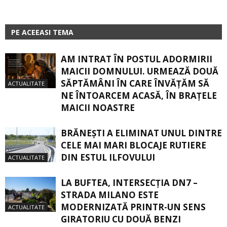
PE ACEEASI TEMA
AM INTRAT ÎN POSTUL ADORMIRII
MAICII DOMNULUI. URMEAZĂ DOUĂ
SĂPTĂMÂNI ÎN CARE ÎNVĂŢĂM SĂ
ACTUALITATE
NE ÎNTOARCEM ACASĂ, ÎN BRAŢELE
MAICII NOASTRE
BRĂNEȘTI A ELIMINAT UNUL DINTRE
CELE MAI MARI BLOCAJE RUTIERE
DIN ESTUL ILFOVULUI
ACTUALITATE
LA BUFTEA, INTERSECŢIA DN7 –
STRADA MILANO ESTE
MODERNIZATĂ PRINTR-UN SENS
ACTUALITATE
GIRATORIU CU DOUĂ BENZI