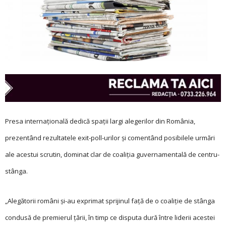
Presa internaţională dedică spaţii largi alegerilor din România,
prezentând rezultatele exit-poll-urilor şi comentând posibilele urmări
ale acestui scrutin, dominat clar de coaliţia guvernamentală de centru-
stânga.
„Alegătorii români şi-au exprimat sprijinul faţă de o coaliţie de stânga
condusă de premierul ţării, în timp ce disputa dură între liderii acestei