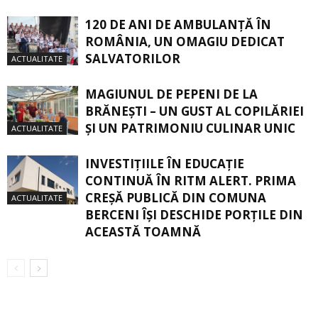
120 DE ANI DE AMBULANȚĂ ÎN
ROMÂNIA, UN OMAGIU DEDICAT
SALVATORILOR
ACTUALITATE
MAGIUNUL DE PEPENI DE LA
BRĂNEŞTI – UN GUST AL COPILĂRIEI
ŞI UN PATRIMONIU CULINAR UNIC
ACTUALITATE
INVESTIȚIILE ÎN EDUCAȚIE
CONTINUĂ ÎN RITM ALERT. PRIMA
CREŞĂ PUBLICĂ DIN COMUNA
ACTUALITATE
BERCENI ÎŞI DESCHIDE PORŢILE DIN
ACEASTĂ TOAMNĂ