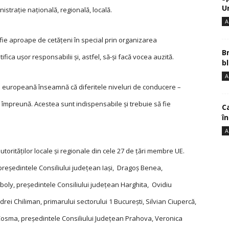
U
nistrație națională, regională, locală.
A
ă fie aproape de cetățeni în special prin organizarea
B
ifica ușor responsabilii și, astfel, să-și facă vocea auzită.
bl
A
re europeană înseamnă că diferitele niveluri de conducere –
e împreună. Acestea sunt indispensabile și trebuie să fie
Ca
î
A
torităților locale și regionale din cele 27 de țări membre UE.
 președintele Consiliului județean Iași, Dragoș Benea,
boly, președintele Consiliului județean Harghita, Ovidiu
drei Chiliman, primarului sectorului 1 București, Silvian Ciupercă,
 Cosma, președintele Consiliului Județean Prahova, Veronica