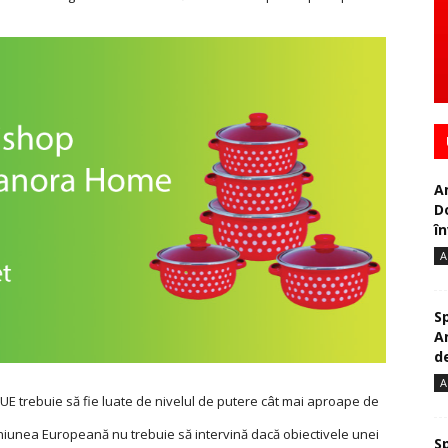
A
D
în
A
S
A
de
A
rul UE trebuie să fie luate de nivelul de putere cât mai aproape de
Uniunea Europeană nu trebuie să intervină dacă obiectivele unei
S