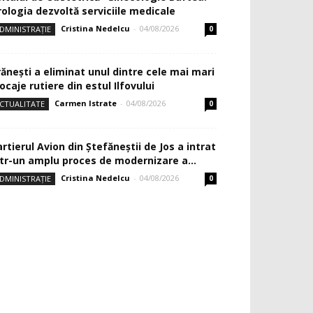
rologia dezvoltă serviciile medicale
Cristina Nedelcu
-
04/08/2026
DMINISTRAȚIE
0
rănești a eliminat unul dintre cele mai mari
ocaje rutiere din estul Ilfovului
Carmen Istrate
-
04/08/2026
CTUALITATE
0
rtierul Avion din Ştefăneştii de Jos a intrat
ntr-un amplu proces de modernizare a...
Cristina Nedelcu
-
04/08/2026
DMINISTRAȚIE
0