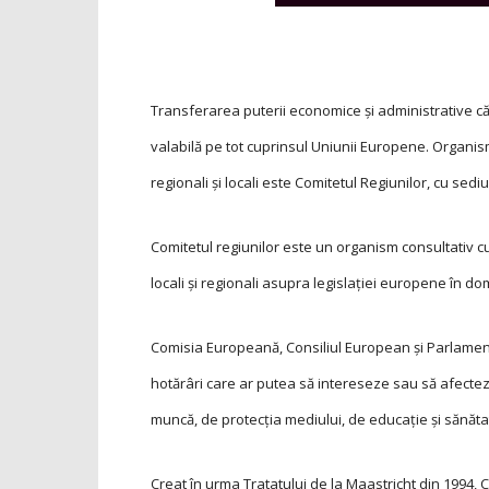
Transferarea puterii economice și administrative cătr
valabilă pe tot cuprinsul Uniunii Europene. Organi
regionali și locali este Comitetul Regiunilor, cu sediu
Comitetul regiunilor este un organism consultativ 
locali și regionali asupra legislației europene în do
Comisia Europeană, Consiliul European și Parlamentu
hotărâri care ar putea să intereseze sau să afecteze 
muncă, de protecția mediului, de educație și sănăta
Creat în urma Tratatului de la Maastricht din 1994, 