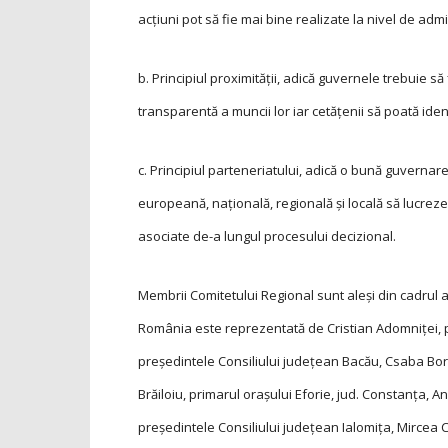
acțiuni pot să fie mai bine realizate la nivel de admi
b. Principiul proximității, adică guvernele trebuie s
transparentă a muncii lor iar cetățenii să poată ident
c. Principiul parteneriatului, adică o bună guverna
europeană, națională, regională și locală să lucrez
asociate de-a lungul procesului decizional.
Membrii Comitetului Regional sunt aleși din cadrul au
România este repre­zen­­tată de Cristian Adom­niței,
președintele Consiliului județean Bacău, Csaba Bor
Brăiloiu, primarul orașului Eforie, jud. Constanța, An
președintele Consiliului județean Ialomița, Mircea