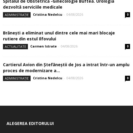
Spitalul de Obstetrică -Ginecologie Buftea. Urologia
dezvoltă serviciile medicale
Cristina Nedelcu
-
04/08/2026
ADMINISTRAȚIE
0
Brănești a eliminat unul dintre cele mai mari blocaje
rutiere din estul Ilfovului
Carmen Istrate
-
04/08/2026
ACTUALITATE
0
Cartierul Avion din Ştefăneştii de Jos a intrat într-un amplu
proces de modernizare a...
Cristina Nedelcu
-
04/08/2026
ADMINISTRAȚIE
0
ALEGEREA EDITORULUI