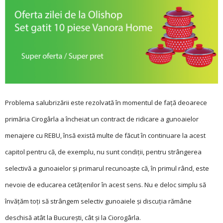
Problema salubrizării este rezolvată în momentul de faţă deoarece
primăria Cirogârla a încheiat un contract de ridicare a gunoaielor
menajere cu REBU, însă există multe de făcut în continuare la acest
capitol pentru că, de exemplu, nu sunt condiţii, pentru strângerea
selectivă a gunoaielor şi primarul recunoaşte că, în primul rând, este
nevoie de educarea cetăţenilor în acest sens. Nu e deloc simplu să
învăţăm toţi să strângem selectiv gunoaiele şi discuţia rămâne
deschisă atât la Bucureşti, cât şi la Ciorogârla.