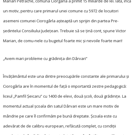
Marian Petrache, comuna Ciorgârla a primit 15 miliarde de lei. Iată, încă
un motiv, pentru care primarul unei comune cu 5972 de locuitori
asemeni comunei Ciorogârla aşteaptă un sprijin din partea Pre­
şedintelui Consiliului Judeţean. Trebuie să se ţină cont, spune Victor
Marian, de comu-nele cu bugetul foarte mic şi nevoile foarte mari!
„Avem mari ­probleme cu grădiniţa din ­Dârvari”
Învăţământul este una dintre preocupările constante ale primarului şi
Ciorogârla are în momentul de faţă o importantă zestre pedagogică:
liceul „Pamfil Şeicaru” cu 1400 de elevi, două şcoli, două grădiniţe. La
momentul actual şcoala din satul Dârvari este un mare motiv de
mândrie pe care îl confirmăm pe bună dreptate. Şcoala este cu
adevărat de de calibru european, refăcută complet, cu condiţii