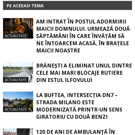
PE ACEEASI TEMA
AM INTRAT ÎN POSTUL ADORMIRII
MAICII DOMNULUI. URMEAZĂ DOUĂ
SĂPTĂMÂNI ÎN CARE ÎNVĂŢĂM SĂ
ACTUALITATE
NE ÎNTOARCEM ACASĂ, ÎN BRAŢELE
MAICII NOASTRE
BRĂNEȘTI A ELIMINAT UNUL DINTRE
CELE MAI MARI BLOCAJE RUTIERE
DIN ESTUL ILFOVULUI
ACTUALITATE
LA BUFTEA, INTERSECŢIA DN7 –
STRADA MILANO ESTE
MODERNIZATĂ PRINTR-UN SENS
ACTUALITATE
GIRATORIU CU DOUĂ BENZI
120 DE ANI DE AMBULANȚĂ ÎN