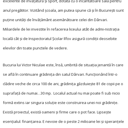
excelente de învăţătură şi sport, dotată cu o încântătoare sală pentru
anul pregătitor. Vizitând şcoala, am putea spune că şi în Bucureşti sunt
puţine unităţi de învăţământ asemănătoare celei din Dârvari.
Miliardele de lei investite în refacerea liceului atât de admi-nistraţia
locală cât şi de Inspectoratul Şcolar Ilfov asigură condiţii deosebite
elevilor din toate punctele de vedere.
Bucuria lui Victor Niculae este, însă, umbrită de situaţia jenantă în care
se află în continuare grădiniţa din satul Dârvari. Funcţionând într-o
clădire veche de circa 100 de ani, grădiniţa găzduieşte 81 de copii pe o
suprafaţă de numai…30 mp. Localul actual nu mai poate fi sub nicio
formă extins iar singura soluţie este construirea unei noi grădiniţe.
Există proiectul, există oameni şi firme care o pot face. Lipseşte
esenţialul: finanţarea. E nevoie de o peste 2 milioane lei şi speranţele