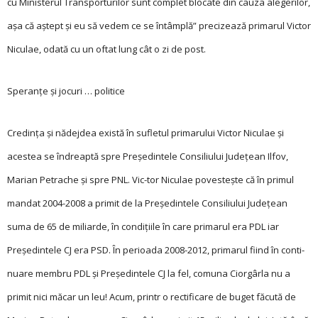
cu Ministerul Transporturilor sunt complet blocate din cauza alegerilor,
aşa că aştept şi eu să vedem ce se întâmplă” precizează primarul Victor
Niculae, odată cu un oftat lung cât o zi de post.
Speranţe și jocuri … politice
Credinţa şi nădejdea există în sufletul primarului Victor Niculae şi
acestea se îndreaptă spre Preşedintele Consiliului Judeţean Ilfov,
Marian Petrache şi spre PNL. Vic-tor Niculae povesteşte că în primul
mandat 2004-2008 a primit de la Preşedintele Consiliului Judeţean
suma de 65 de miliarde, în condiţiile în care primarul era PDL iar
Preşedintele CJ era PSD. În perioada 2008-2012, primarul fiind în conti­
nuare membru PDL şi Preşedintele CJ la fel, comuna Ciorgârla nu a
primit nici măcar un leu! Acum, printr o rectificare de buget făcută de