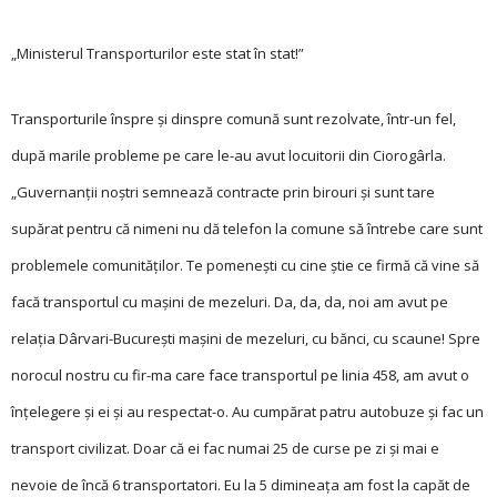
„Ministerul ­Transporturilor este stat în stat!”
Transporturile înspre şi dinspre comună sunt rezolvate, într-un fel,
după marile probleme pe care le-au avut locuitorii din Ciorogârla.
„Guvernanţii noştri semnează contracte prin birouri şi sunt tare
supărat pentru că nimeni nu dă telefon la comune să întrebe care sunt
problemele comunităţilor. Te pomeneşti cu cine ştie ce firmă că vine să
facă transportul cu maşini de mezeluri. Da, da, da, noi am avut pe
relaţia Dârvari-Bucureşti maşini de mezeluri, cu bănci, cu scaune! Spre
norocul nostru cu fir-ma care face transportul pe linia 458, am avut o
înţelegere și ei şi au respectat-o. Au cumpărat patru autobuze şi fac un
transport civilizat. Doar că ei fac numai 25 de curse pe zi şi mai e
nevoie de încă 6 transportatori. Eu la 5 dimineaţa am fost la capăt de