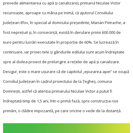
prevede alimentarea cu apă şi canalizare), primarul Niculae Victor
recunoaşte, aproape cu mâna pe inimă, că ajutorul Consiliului
Judeţean Ilfov, în special al domnului preşedinte, Marian Petrache, a
fost nepreţuit şi, în consecinţă, există în derulare primii 600.000 de
euro pentru lucrări executate în proporţie de 60%. Se lucrează în
continuare, iar proiec-tele şi gândurile edilului sunt acum îndreptate
spre al doilea proiect de prelungire a reţelei de apă şi canalizare.
Desigur, este o mare uşurare că de capitolul „epurarea apei” se ocupă
Consiliul Judeţean în cadrul proiectului de la Ţegheş, comuna
Domneşti, astfel că atenţia primarului Niculae Victor a putut fi
îndreptată timp de 1,5 ani, într-o primă fază, spre construcţia noii
primării, o clădire impozantă, pe care oricine o vede de la distanţă.