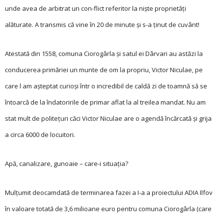
unde avea de arbitrat un con-flict referitor la nişte proprietăţi
alăturate. A transmis că vine în 20 de minute şi s-a ţinut de cuvânt!
Atestată din 1558, co­muna Ciorogârla şi sa­tul ei Dârvari au astăzi la
conducerea primăriei un munte de om la propriu, Victor Niculae, pe
care l am aşteptat curioşi într o incredibil de caldă zi de toamnă să se
întoarcă de la îndatoririle de primar aflat la al treilea mandat. Nu am
stat mult de politeţuri căci Victor Niculae are o agendă încărcată şi grija
a circa 6000 de locuitori.
Apă, canalizare, gunoaie – care-i ­situaţia?
Mulţumit deocamdată de terminarea fazei a I-a a proiectului ADIA Ilfov
în valoare totată de 3,6 milioane euro pentru comuna Ciorogârla (care