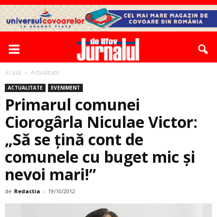
Acasă
Actualitate
ACTUALITATE
EVENIMENT
Primarul comunei
Ciorogârla Niculae Victor:
„Să se ţină cont de
comunele cu buget mic și
nevoi mari!”
de
Redactia
-
19/10/2012