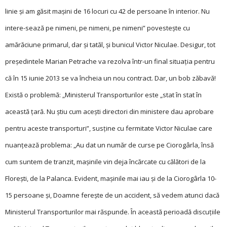
linie şi am găsit maşini de 16 locuri cu 42 de persoane în interior. Nu
intere-sează pe nimeni, pe nimeni, pe nimeni” povesteşte cu
amărăciune primarul, dar şi tatăl, şi bunicul Victor Niculae. Desigur, tot
preşedintele Marian Petrache va rezolva într-un final situa­ţia pentru
că în 15 iunie 2013 se va încheia un nou contract. Dar, un bob zăbavă!
Există o problemă: „Ministerul Transporturilor este „stat în stat în
această ţară. Nu ştiu cum aceşti directori din ministere dau aprobare
pentru aceste transporturi”, susţine cu fermitate Victor Niculae care
nuanţează problema: „Au dat un număr de ­curse pe Ciorogârla, însă
cum suntem de tranzit, maşinile vin deja încărcate cu călători de la
Floreşti, de la Palanca. Evident, maşinile mai iau şi de la Ciorogârla 10-
15 persoane şi, Doamne fereşte de un accident, să vedem atunci dacă
Ministerul Transporturilor mai răspunde. În această perioadă discuţiile