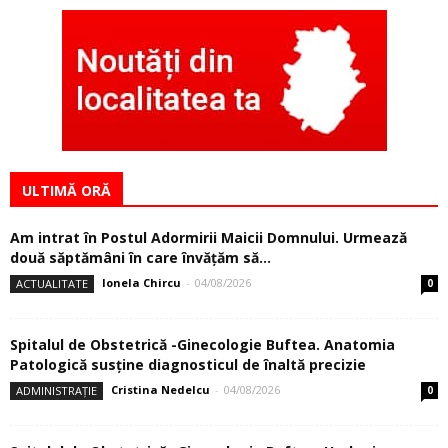
ULTIMĂ ORĂ
Am intrat în Postul Adormirii Maicii Domnului. Urmează
două săptămâni în care învăţăm să...
Ionela Chircu
-
04/08/2026
ACTUALITATE
0
Spitalul de Obstetrică -Ginecologie Buftea. Anatomia
Patologică susţine diagnosticul de înaltă precizie
Cristina Nedelcu
-
04/08/2026
ADMINISTRAȚIE
0