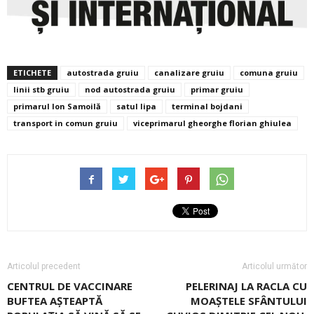
ETICHETE
autostrada gruiu
canalizare gruiu
comuna gruiu
linii stb gruiu
nod autostrada gruiu
primar gruiu
primarul Ion Samoilă
satul lipa
terminal bojdani
transport in comun gruiu
viceprimarul gheorghe florian ghiulea
Articolul precedent
Articolul următor
CENTRUL DE VACCINARE
PELERINAJ LA RACLA CU
BUFTEA AȘTEAPTĂ
MOAȘTELE SFÂNTULUI