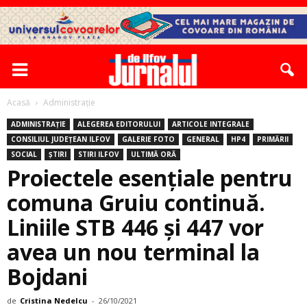
Acasă
Administrație
ADMINISTRAȚIE
ALEGEREA EDITORULUI
ARTICOLE INTEGRALE
CONSILIUL JUDEȚEAN ILFOV
GALERIE FOTO
GENERAL
HP4
PRIMĂRII
SOCIAL
ȘTIRI
STIRI ILFOV
ULTIMĂ ORĂ
Proiectele esențiale pentru
comuna Gruiu continuă.
Liniile STB 446 şi 447 vor
avea un nou terminal la
Bojdani
de
Cristina Nedelcu
-
26/10/2021