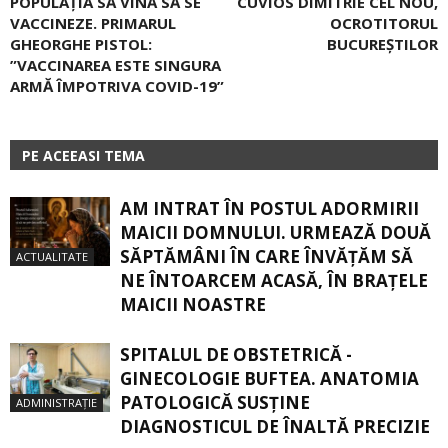
POPULAȚIA SĂ VINĂ SĂ SE
CUVIOS DIMITRIE CEL NOU,
VACCINEZE. PRIMARUL
OCROTITORUL
GHEORGHE PISTOL:
BUCUREȘTILOR
”VACCINAREA ESTE SINGURA
ARMĂ ÎMPOTRIVA COVID-19”
PE ACEEASI TEMA
AM INTRAT ÎN POSTUL ADORMIRII
MAICII DOMNULUI. URMEAZĂ DOUĂ
SĂPTĂMÂNI ÎN CARE ÎNVĂŢĂM SĂ
ACTUALITATE
NE ÎNTOARCEM ACASĂ, ÎN BRAŢELE
MAICII NOASTRE
SPITALUL DE OBSTETRICĂ -
GINECOLOGIE BUFTEA. ANATOMIA
PATOLOGICĂ SUSŢINE
ADMINISTRAȚIE
DIAGNOSTICUL DE ÎNALTĂ PRECIZIE