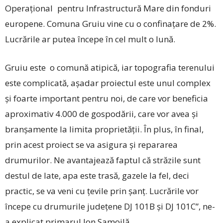
Operațional pen­tru Infrastructură Mare din fonduri
europene. Comuna Gruiu vine cu o confinațare de 2%.
Lucrările ar putea începe în cel mult o lună.
Gruiu este o comună atipică, iar topografia terenului
este complicată, așadar proiectul este unul complex
și foarte important pentru noi, de care vor beneficia
aproximativ 4.000 de gospodării, care vor avea și
branșamente la limita proprietății. În plus, în final,
prin acest proiect se va asigura și repararea
drumurilor. Ne avantajează faptul că străzile sunt
destul de late, apa este trasă, gazele la fel, deci
practic, se va veni cu țevile prin șanț. Lucrările vor
începe cu drumurile județene DJ 101B și DJ 101C”, ne-
a explicat primarul Ion Samoilă.