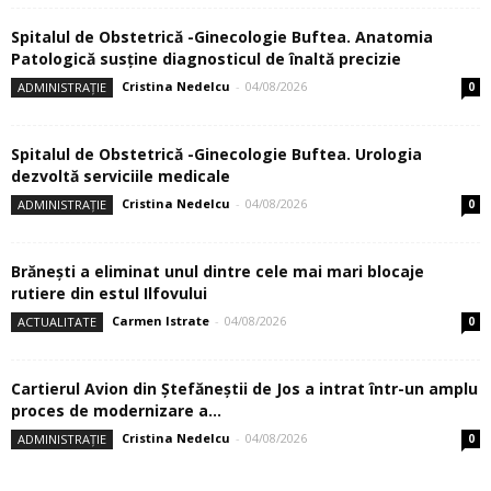
Spitalul de Obstetrică -Ginecologie Buftea. Anatomia
Patologică susţine diagnosticul de înaltă precizie
Cristina Nedelcu
-
04/08/2026
ADMINISTRAȚIE
0
Spitalul de Obstetrică -Ginecologie Buftea. Urologia
dezvoltă serviciile medicale
Cristina Nedelcu
-
04/08/2026
ADMINISTRAȚIE
0
Brănești a eliminat unul dintre cele mai mari blocaje
rutiere din estul Ilfovului
Carmen Istrate
-
04/08/2026
ACTUALITATE
0
Cartierul Avion din Ştefăneştii de Jos a intrat într-un amplu
proces de modernizare a...
Cristina Nedelcu
-
04/08/2026
ADMINISTRAȚIE
0