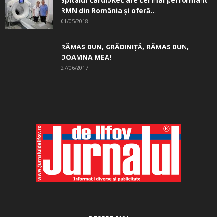
Spitalul CardioRec are cel mai performant
RMN din România și oferă...
01/05/2018
RĂMAS BUN, GRĂDINIŢĂ, ­RĂMAS BUN,
DOAMNA MEA!
27/06/2017