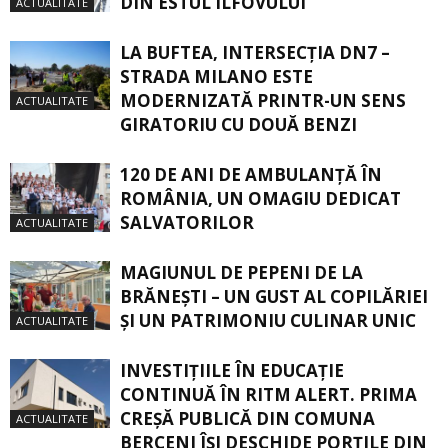
DIN ESTUL ILFOVULUI
ACTUALITATE
LA BUFTEA, INTERSECŢIA DN7 –
STRADA MILANO ESTE
MODERNIZATĂ PRINTR-UN SENS
ACTUALITATE
GIRATORIU CU DOUĂ BENZI
120 DE ANI DE AMBULANȚĂ ÎN
ROMÂNIA, UN OMAGIU DEDICAT
SALVATORILOR
ACTUALITATE
MAGIUNUL DE PEPENI DE LA
BRĂNEŞTI – UN GUST AL COPILĂRIEI
ŞI UN PATRIMONIU CULINAR UNIC
ACTUALITATE
INVESTIȚIILE ÎN EDUCAȚIE
CONTINUĂ ÎN RITM ALERT. PRIMA
CREŞĂ PUBLICĂ DIN COMUNA
ACTUALITATE
BERCENI ÎŞI DESCHIDE PORŢILE DIN