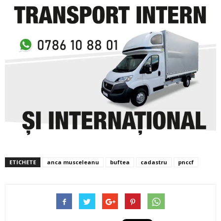
ETICHETE
anca musceleanu
buftea
cadastru
pnccf