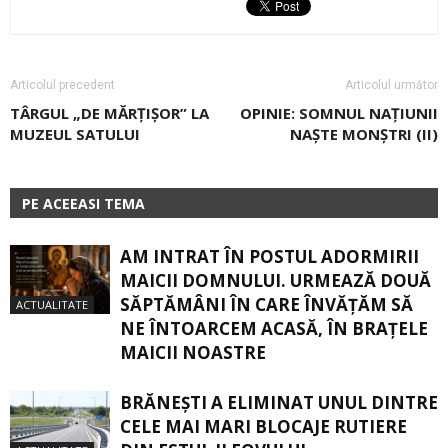
Articolul precedent
Articolul următor
TÂRGUL „DE MĂRȚIȘOR” LA
OPINIE: SOMNUL NAȚIUNII
MUZEUL SATULUI
NAȘTE MONȘTRI (II)
PE ACEEASI TEMA
AM INTRAT ÎN POSTUL ADORMIRII
MAICII DOMNULUI. URMEAZĂ DOUĂ
SĂPTĂMÂNI ÎN CARE ÎNVĂŢĂM SĂ
ACTUALITATE
NE ÎNTOARCEM ACASĂ, ÎN BRAŢELE
MAICII NOASTRE
BRĂNEȘTI A ELIMINAT UNUL DINTRE
CELE MAI MARI BLOCAJE RUTIERE