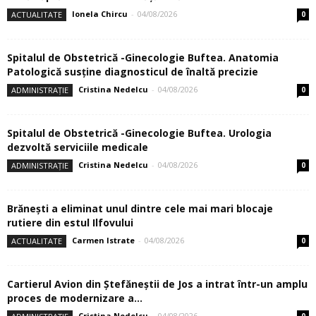
Ionela Chircu
-
04/08/2026
ACTUALITATE
0
Spitalul de Obstetrică -Ginecologie Buftea. Anatomia
Patologică susţine diagnosticul de înaltă precizie
Cristina Nedelcu
-
04/08/2026
ADMINISTRAȚIE
0
Spitalul de Obstetrică -Ginecologie Buftea. Urologia
dezvoltă serviciile medicale
Cristina Nedelcu
-
04/08/2026
ADMINISTRAȚIE
0
Brănești a eliminat unul dintre cele mai mari blocaje
rutiere din estul Ilfovului
Carmen Istrate
-
04/08/2026
ACTUALITATE
0
Cartierul Avion din Ştefăneştii de Jos a intrat într-un amplu
proces de modernizare a...
Cristina Nedelcu
-
04/08/2026
0