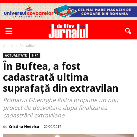
Acasă
Actualitate
ACTUALITATE
HP1
În Buftea, a fost
cadastrată ultima
suprafață din extravilan
Primarul Gheorghe Pistol propune un nou
proiect de dezvoltare după finalizarea
cadastrării extravilane
de
Cristina Nedelcu
-
20/02/2017