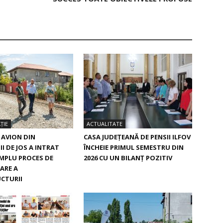
ȚIE
ACTUALITATE
 AVION DIN
CASA JUDEŢEANĂ DE PENSII ILFOV
I DE JOS A INTRAT
ÎNCHEIE PRIMUL SEMESTRU DIN
MPLU PROCES DE
2026 CU UN BILANŢ POZITIV
ARE A
CTURII