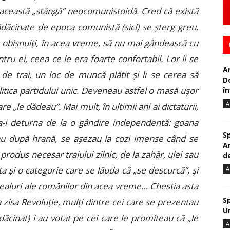
 această „stângă” neocomunistoidă. Cred că există
dăcinate de epoca comunistă (sic!) se șterg greu,
 obișnuiți, în acea vreme, să nu mai gândească cu
tru ei, ceea ce le era foarte confortabil. Lor li se
A
 de trai, un loc de muncă plătit și li se cerea să
D
itica partidului unic. Deveneau astfel o masă ușor
în
A
 „le dădeau”. Mai mult, în ultimii ani ai dictaturii,
 a-i deturna de la o gândire independentă: goana
S
gau după hrană, se așezau la cozi imense când se
A
 produs necesar traiului zilnic, de la zahăr, ulei sau
de
sta și o categorie care se lăuda că „se descurcă”, și
A
idealuri ale românilor din acea vreme… Chestia asta
S
zisa Revoluție, mulți dintre cei care se prezentau
U
rădăcinat) i-au votat pe cei care le promiteau că „le
A