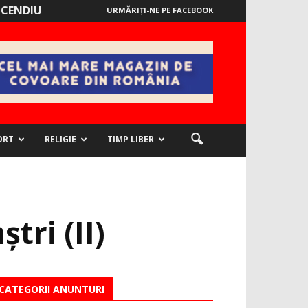
NCENDIU
URMĂRIȚI-NE PE FACEBOOK
ORT
RELIGIE
TIMP LIBER
tri (II)
CATEGORII ANUNTURI