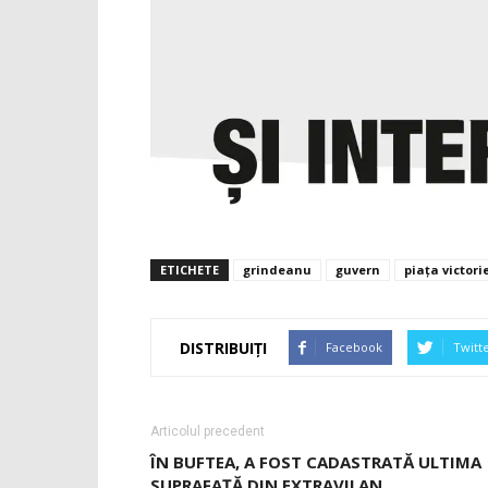
ETICHETE
grindeanu
guvern
piața victori
DISTRIBUIȚI
Facebook
Twitt
Articolul precedent
ÎN BUFTEA, A FOST CADASTRATĂ ULTIMA
SUPRAFAȚĂ DIN EXTRAVILAN