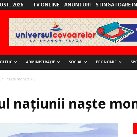
GUST, 2026
TV ONLINE
ANUNTURI
STINGATOARE I
OLITIC
ADMINISTRAȚIE
SOCIAL
ECONOMIC
SP
nii naște monștri (II)
 națiunii naște monș