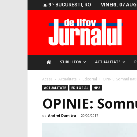
9
VINERI, 07 AU
C
BUCURESTI, RO
Jurnalul
de
Ilfov
STIRI ILFOV
ACTUALITATE
P
Acasă
Actualitate
Editorial
OPINIE: Somnul națiu
ACTUALITATE
EDITORIAL
HP2
OPINIE: Somnul
de
Andrei Dumitru
-
20/02/2017