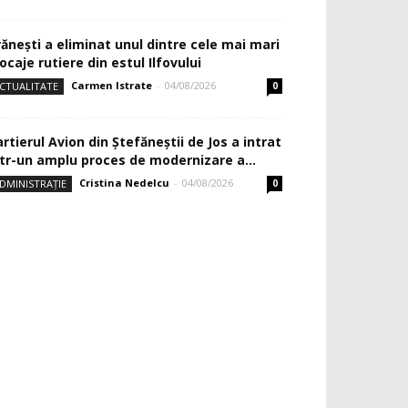
rănești a eliminat unul dintre cele mai mari
ocaje rutiere din estul Ilfovului
Carmen Istrate
-
04/08/2026
CTUALITATE
0
rtierul Avion din Ştefăneştii de Jos a intrat
ntr-un amplu proces de modernizare a...
Cristina Nedelcu
-
04/08/2026
DMINISTRAȚIE
0