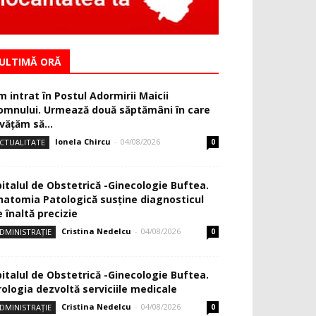
ULTIMĂ ORĂ
m intrat în Postul Adormirii Maicii
omnului. Urmează două săptămâni în care
văţăm să...
Ionela Chircu
-
04/08/2026
CTUALITATE
0
pitalul de Obstetrică -Ginecologie Buftea.
natomia Patologică susţine diagnosticul
 înaltă precizie
Cristina Nedelcu
-
04/08/2026
DMINISTRAȚIE
0
pitalul de Obstetrică -Ginecologie Buftea.
rologia dezvoltă serviciile medicale
Cristina Nedelcu
-
04/08/2026
DMINISTRAȚIE
0