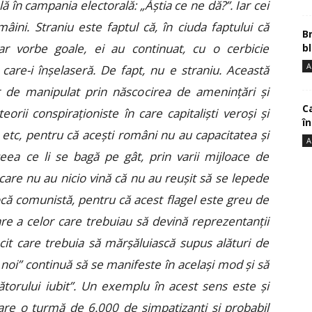
ă în campania electorală: „Ăștia ce ne dă?”. Iar cei
ini. Straniu este faptul că, în ciuda faptului că
B
oar vorbe goale, ei au continuat, cu o cerbicie
bl
A
 care-i înșelaseră. De fapt, nu e straniu. Această
 de manipulat prin născocirea de amenințări și
Ca
orii conspiraționiste în care capitaliști veroși și
î
etc, pentru că acești români nu au capacitatea și
A
ceea ce li se bagă pe gât, prin varii mijloace de
care nu au nicio vină că nu au reușit să se lepede
că comunistă, pentru că acest flagel este greu de
re a celor care trebuiau să devină reprezentanții
cit care trebuia să mărșăluiască supus alături de
i noi” continuă să se manifeste în același mod și să
cătorului iubit”. Un exemplu în acest sens este și
care o turmă de 6.000 de simpatizanți și probabil