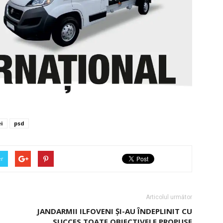
ei
psd
er
Articolul următor
JANDARMII ILFOVENI ŞI-AU ÎNDEPLINIT CU
SUCCES TOATE OBIECTIVELE PROPUSE