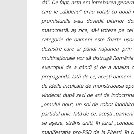
dă”. De fapt, asta era întrebarea general
care le „dădeau” erau votați cu două mâ
promisiunile s-au dovedit ulterior d
masochistă, aș zice, să-i voteze pe cei
categorie de oameni este foarte ușor
dezastre care ar pândi națiunea, prin te
multinaționale vor să distrugă România 
exercițiul de a gândi și de a analiza 
propagandă. Iată de ce, acești oameni, 
de ideile inculcate de monstruoasa epo
vindecat după zeci de ani de îndoctrina
„omului nou”, un soi de robot îndobito
partidul unic. Iată de ce, acești „oamen
se așeze, strâns uniți, în jurul „condu
manifestația pro-PSD de la Pitești, în 