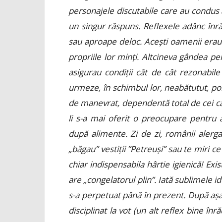
personajele discutabile care au condus
un singur răspuns. Reflexele adânc înră
sau aproape deloc. Acești oamenii erau
propriile lor minți. Altcineva gândea pen
asigurau condiții cât de cât rezonabile
urmeze, în schimbul lor, neabătutut, pol
de manevrat, dependentă total de cei care
li s-a mai oferit o preocupare pentru
după alimente. Zi de zi, românii aler
„băgau” vestiții ”Petreuși” sau te miri ce
chiar indispensabila hârtie igienică! Exi
are „congelatorul plin”. Iată sublimele 
s-a perpetuat până în prezent. După așa 
disciplinat la vot (un alt reflex bine în