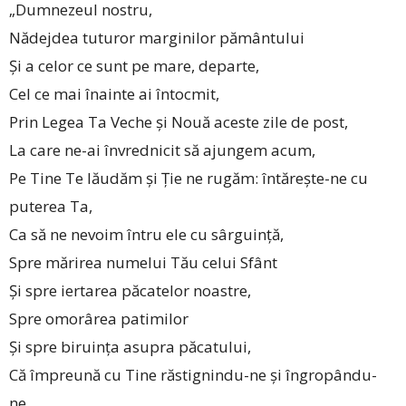
„Dumnezeul nostru,
Nădejdea tuturor marginilor pământului
Și a celor ce sunt pe mare, departe,
Cel ce mai înainte ai întocmit,
Prin Legea Ta Veche și Nouă aceste zile de post,
La care ne-ai învrednicit să ajungem acum,
Pe Tine Te lăudăm și Ție ne rugăm: întărește-ne cu
puterea Ta,
Ca să ne nevoim întru ele cu sârguință,
Spre mărirea numelui Tău celui Sfânt
Și spre iertarea păcatelor noastre,
Spre omorârea patimilor
Și spre biruința asupra păcatului,
Că împreună cu Tine răstignindu-ne și îngropându-
ne,