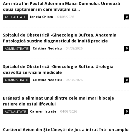
Am intrat în Postul Adormirii Maicii Domnului. Urmează
două săptămâni în care învăţăm să...
Ionela Chircu
-
04/08/2026
ACTUALITATE
0
Spitalul de Obstetrică -Ginecologie Buftea. Anatomia
Patologică susţine diagnosticul de înaltă precizie
Cristina Nedelcu
-
04/08/2026
ADMINISTRAȚIE
0
Spitalul de Obstetrică -Ginecologie Buftea. Urologia
dezvoltă serviciile medicale
Cristina Nedelcu
-
04/08/2026
ADMINISTRAȚIE
0
Brănești a eliminat unul dintre cele mai mari blocaje
rutiere din estul Ilfovului
Carmen Istrate
-
04/08/2026
ACTUALITATE
0
Cartierul Avion din Ştefăneştii de Jos a intrat într-un amplu