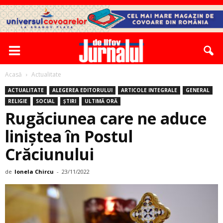
Acasă
Actualitate
ACTUALITATE
ALEGEREA EDITORULUI
ARTICOLE INTEGRALE
GENERAL
RELIGIE
SOCIAL
ȘTIRI
ULTIMĂ ORĂ
Rugăciunea care ne aduce
liniștea în Postul
Crăciunului
de
Ionela Chircu
-
23/11/2022