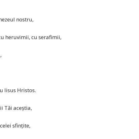
nezeul nostru,
cu heruvimii, cu serafimii,
,
 Iisus Hristos.
 Tăi aceştia,
lei sfinţite,