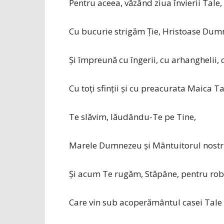
Pentru aceea, văzând ziua învierii Tale,
Cu bucurie strigăm Ţie, Hristoase Dum
Și împreună cu îngerii, cu arhanghelii, 
Cu toţi sfinţii şi cu preacurata Maica Ta
Te slăvim, lăudându-Te pe Tine,
Marele Dumnezeu şi Mântuitorul nostru
Şi acum Te rugăm, Stăpâne, pentru robii
Care vin sub acoperământul casei Tale ce