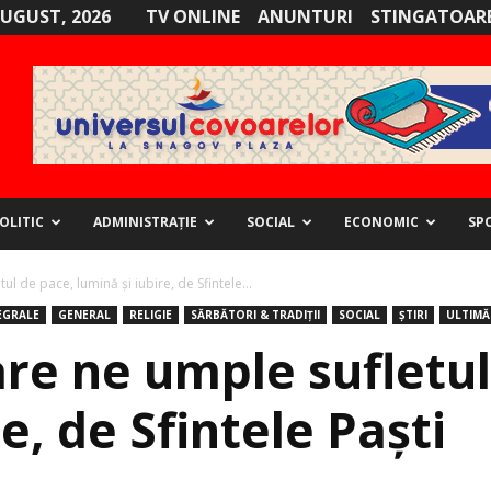
AUGUST, 2026
TV ONLINE
ANUNTURI
STINGATOARE
OLITIC
ADMINISTRAȚIE
SOCIAL
ECONOMIC
SP
l de pace, lumină și iubire, de Sfintele...
EGRALE
GENERAL
RELIGIE
SĂRBĂTORI & TRADIȚII
SOCIAL
ȘTIRI
ULTIMĂ
re ne umple sufletul
e, de Sfintele Paști