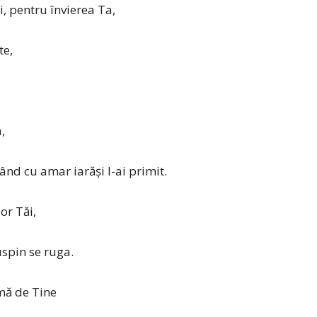
i, pentru învierea Ta,
te,
,
,
ând cu amar iarăşi l-ai primit.
or Tăi,
spin se ruga.
amă de Tine