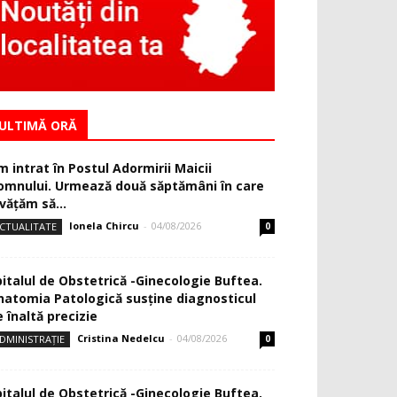
ULTIMĂ ORĂ
m intrat în Postul Adormirii Maicii
omnului. Urmează două săptămâni în care
văţăm să...
Ionela Chircu
-
04/08/2026
CTUALITATE
0
pitalul de Obstetrică -Ginecologie Buftea.
natomia Patologică susţine diagnosticul
 înaltă precizie
Cristina Nedelcu
-
04/08/2026
DMINISTRAȚIE
0
pitalul de Obstetrică -Ginecologie Buftea.