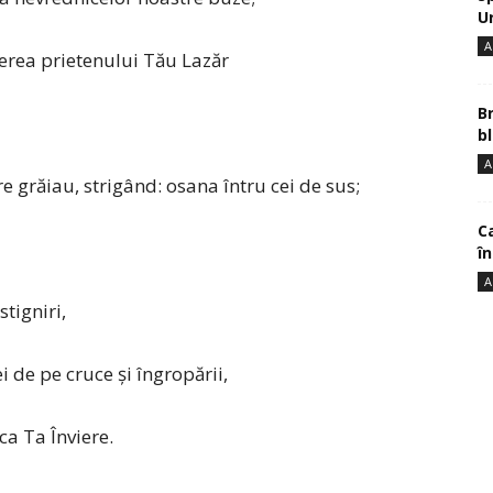
U
A
ierea prietenului Tău Lazăr
B
bl
A
re grăiau, strigând: osana întru cei de sus;
Ca
î
A
tigniri,
ei de pe cruce şi îngropării,
ca Ta Înviere.