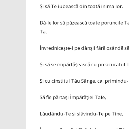
Și să Te iubească din toată inima lor.
Dă-le lor să păzească toate poruncile Ta
Ta.
Învredniceşte-i pe dânşii fără osândă să
Și să se împărtăşească cu preacuratul
Și cu cinstitul Tău Sânge, ca, primindu-
Să fie părtaşi Împărăţiei Tale,
Lăudându-Te şi ­slăvin­du-Te pe Tine,