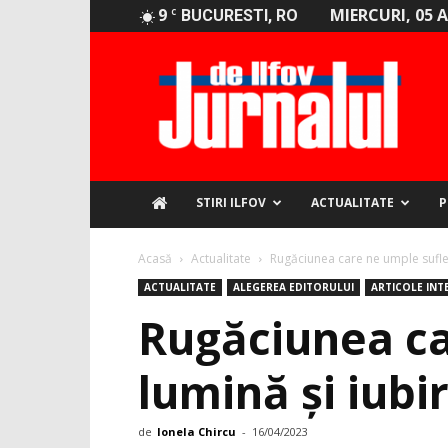
9
MIERCURI, 05 
C
BUCURESTI, RO
Jurnalul
de
Ilfov
STIRI ILFOV
ACTUALITATE
P
Acasă
Actualitate
Rugăciunea care ne umple sufletu
ACTUALITATE
ALEGEREA EDITORULUI
ARTICOLE INT
Rugăciunea ca
lumină și iubir
de
Ionela Chircu
-
16/04/2023