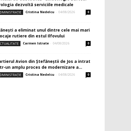
rologia dezvoltă serviciile medicale
Cristina Nedelcu
-
04/08/2026
DMINISTRAȚIE
0
rănești a eliminat unul dintre cele mai mari
ocaje rutiere din estul Ilfovului
Carmen Istrate
-
04/08/2026
CTUALITATE
0
rtierul Avion din Ştefăneştii de Jos a intrat
ntr-un amplu proces de modernizare a...
Cristina Nedelcu
-
04/08/2026
DMINISTRAȚIE
0