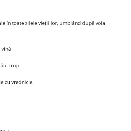
le în toate zilele vieţii lor, umblând după voia
 vină
 Tău Trup
le cu vrednicie,