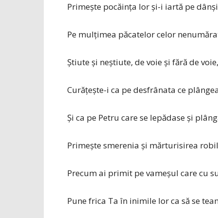
Primeşte pocăinţa lor şi-i iartă pe dânşi
Pe mulţimea păcatelor celor nenumăra
Știute şi neştiute, de voie şi fără de voie
Curăţeşte-i ca pe desfrânata ce plângea
Și ca pe Petru care se lepădase şi plâng
Primeşte smerenia şi mărturisirea robil
Precum ai primit pe vameşul care cu su
Pune frica Ta în inimile lor ca să se te