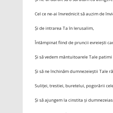
Cel ce ne-ai învrednicit să auzim de înv
Și de intrarea Ta în Ierusalim,
Întâmpinat fiind de pruncii evreieşti ca
Și să vedem mântuitoarele Tale patimi
Și să ne închinăm dumnezeieştii Tale răs
Suliţei, trestiei, buretelui, pogorârii cel
Și să ajungem la cinstita şi dumnezeias