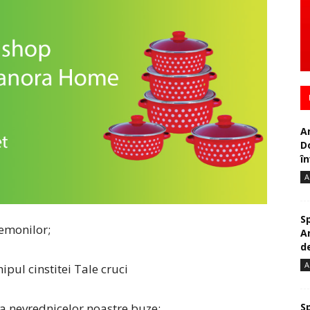
A
D
în
A
S
demonilor;
A
de
A
ipul cinstitei Tale cruci
S
ea nevrednicelor noastre buze;