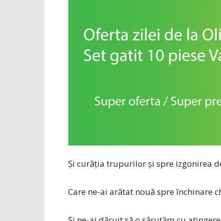
Și curăţia trupurilor şi spre izgonirea 
Care ne-ai arătat nouă spre închinare ch
Și ne-ai dăruit să o sărutăm cu atinger