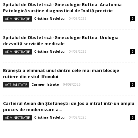
Spitalul de Obstetrică -Ginecologie Buftea. Anatomia
Patologică susţine diagnosticul de înaltă precizie
Cristina Nedelcu
-
04/08/2026
ADMINISTRAȚIE
0
Spitalul de Obstetrică -Ginecologie Buftea. Urologia
dezvoltă serviciile medicale
Cristina Nedelcu
-
04/08/2026
ADMINISTRAȚIE
0
Brănești a eliminat unul dintre cele mai mari blocaje
rutiere din estul Ilfovului
Carmen Istrate
-
04/08/2026
ACTUALITATE
0
Cartierul Avion din Ştefăneştii de Jos a intrat într-un amplu
proces de modernizare a...
Cristina Nedelcu
-
04/08/2026
ADMINISTRAȚIE
0