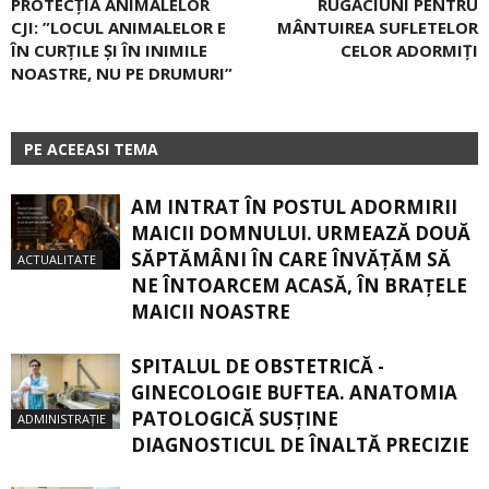
PROTECȚIA ANIMALELOR
RUGĂCIUNI PENTRU
CJI: ”LOCUL ANIMALELOR E
MÂNTUIREA SUFLETELOR
ÎN CURȚILE ȘI ÎN INIMILE
CELOR ADORMIȚI
NOASTRE, NU PE DRUMURI”
PE ACEEASI TEMA
AM INTRAT ÎN POSTUL ADORMIRII
MAICII DOMNULUI. URMEAZĂ DOUĂ
SĂPTĂMÂNI ÎN CARE ÎNVĂŢĂM SĂ
ACTUALITATE
NE ÎNTOARCEM ACASĂ, ÎN BRAŢELE
MAICII NOASTRE
SPITALUL DE OBSTETRICĂ -
GINECOLOGIE BUFTEA. ANATOMIA
PATOLOGICĂ SUSŢINE
ADMINISTRAȚIE
DIAGNOSTICUL DE ÎNALTĂ PRECIZIE