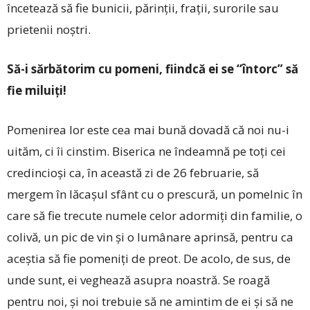
încetează să fie bunicii, părinții, frații, surorile sau
prietenii noștri.
Să-i sărbătorim cu pomeni, fiindcă ei se “întorc” să
fie miluiți!
Pomenirea lor este cea mai bună dovadă că noi nu-i
uităm, ci îi cinstim. Biserica ne îndeamnă pe toți cei
credincioși ca, în această zi de 26 februarie, să
mergem în lăcașul sfânt cu o prescură, un pomelnic în
care să fie trecute numele celor adormiți din familie, o
colivă, un pic de vin și o lumânare aprinsă, pentru ca
aceștia să fie pomeniți de preot. De acolo, de sus, de
unde sunt, ei veghează asupra noastră. Se roagă
pentru noi, și noi trebuie să ne amintim de ei și să ne