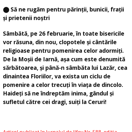
⬤ Să ne rugăm pentru părinții, bunicii, frații
și prietenii noștri
Sâmbătă, pe 26 februarie, în toate bisericile
vor răsuna, din nou, clopotele și cântările
religioase pentru pomenirea celor adormiți.
De la Moșii de Iarnă, așa cum este denumită
sărbătoarea, și până-n sâmbăta lui Lazăr, cea
dinaintea Floriilor, va exista un ciclu de
pomenire a celor trecuți în viața de dincolo.
Haideți să ne îndreptăm inima, gândul și
sufletul către cei dragi, suiți la Ceruri!
Articol publicat în Jurnalul de Ilfov Nr. 588, ediția