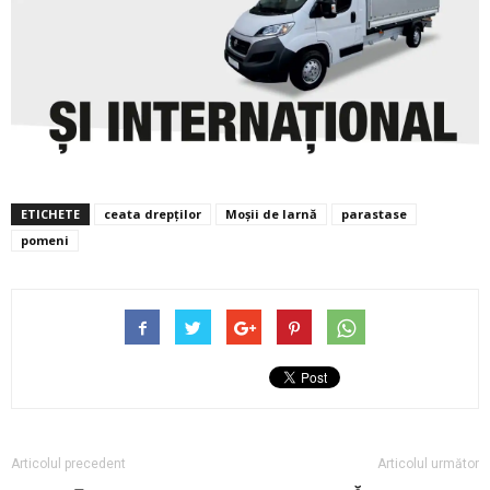
ETICHETE
ceata drepților
Moșii de Iarnă
parastase
pomeni
Articolul precedent
Articolul următor