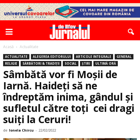
Acasă
Actualitate
ACTUALITATE
ALEGEREA EDITORULUI
ARTICOLE INTEGRALE
GENERAL
RELIGIE
SĂRBĂTORI & TRADIȚII
SOCIAL
ȘTIRI
ULTIMĂ ORĂ
Sâmbătă vor fi Moșii de
Iarnă. Haideți să ne
îndreptăm inima, gândul și
sufletul către toți cei dragi
suiți la Ceruri!
de
Ionela Chircu
-
22/02/2022