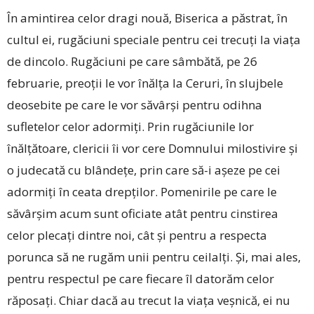
În amintirea celor dragi nouă, Biserica a păstrat, în
cultul ei, rugăciuni speciale pentru cei trecuți la viața
de dincolo. Rugăciuni pe care sâmbătă, pe 26
februarie, preoții le vor înălța la Ceruri, în slujbele
deosebite pe care le vor săvârși pentru odihna
sufletelor celor adormiți. Prin rugăciunile lor
înălțătoare, clericii îi vor cere Domnului milostivire și
o judecată cu blândețe, prin care să-i așeze pe cei
adormiți în ceata drepților. Pomenirile pe care le
săvârșim acum sunt oficiate atât pentru cinstirea
celor plecați dintre noi, cât și pentru a respecta
porunca să ne rugăm unii pentru ceilalți. Și, mai ales,
pentru respectul pe care fiecare îl datorăm celor
răposați. Chiar dacă au trecut la viața veșnică, ei nu