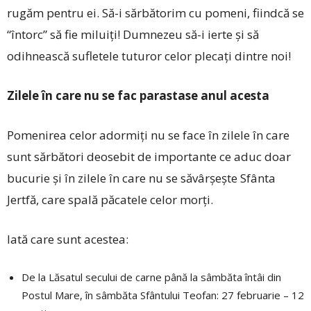
rugăm pentru ei. Să-i sărbătorim cu pomeni, fiindcă se
“întorc” să fie miluiți! Dumnezeu să-i ierte și să
odihnească sufletele tuturor celor plecați dintre noi!
Zilele în care nu se fac parastase anul acesta
Pomenirea celor adormiți nu se face în zilele în care
sunt sărbători deosebit de importante ce aduc doar
bucurie și în zilele în care nu se săvârșește Sfânta
Jertfă, care spală păcatele celor morți.
Iată care sunt acestea:
De la Lăsatul secului de carne până la sâmbăta întâi din
Postul Mare, în sâmbăta Sfântului Teofan: 27 februarie – 12