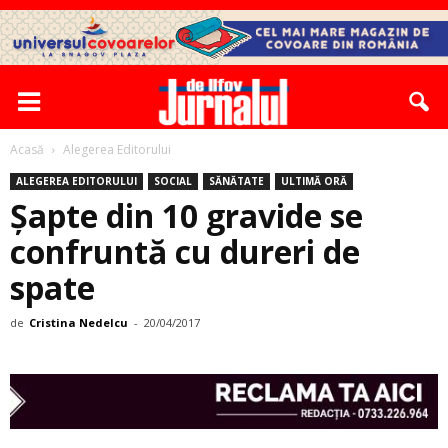
Acasă
Alegerea Editorului
ALEGEREA EDITORULUI
SOCIAL
SĂNĂTATE
ULTIMĂ ORĂ
Șapte din 10 gravide se
confruntă cu dureri de
spate
de
Cristina Nedelcu
-
20/04/2017