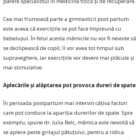
părere specialistul în medicină fizică și de recuperare.
Cea mai frumoasă parte a gimnasticii post partum
este aceea că exercițiile se pot face împreună cu
bebelușul. În felul acesta mămicile nu vor fi nevoite să
se dezlipească de copil, îl vor avea tot timpul sub
supraveghere, iar exercițiile vor deveni mai plăcute și
mai stimulative.
Aplecările și alăptarea pot provoca dureri de spate
În perioada postpartum mai intervin câțiva factori
care pot conduce la apariția durerilor de spate. Spre
exemplu, spune dr. Iulia Belc, mămica este nevoită să
se aplece peste grilajul pătuțului, pentru a ridica