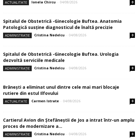
Ionela Chircu
-
04/08/2026
ACTUALITATE
0
Spitalul de Obstetrică -Ginecologie Buftea. Anatomia
Patologică susţine diagnosticul de înaltă precizie
Cristina Nedelcu
-
04/08/2026
ADMINISTRAȚIE
0
Spitalul de Obstetrică -Ginecologie Buftea. Urologia
dezvoltă serviciile medicale
Cristina Nedelcu
-
04/08/2026
ADMINISTRAȚIE
0
Brănești a eliminat unul dintre cele mai mari blocaje
rutiere din estul Ilfovului
Carmen Istrate
-
04/08/2026
ACTUALITATE
0
Cartierul Avion din Ştefăneştii de Jos a intrat într-un amplu
proces de modernizare a...
Cristina Nedelcu
-
04/08/2026
ADMINISTRAȚIE
0