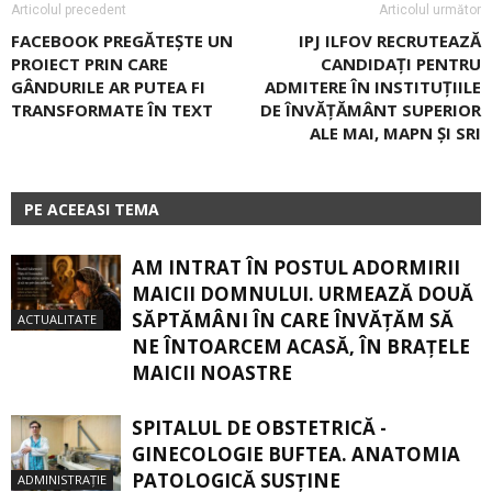
Articolul precedent
Articolul următor
FACEBOOK PREGĂTEȘTE UN
IPJ ILFOV RECRUTEAZĂ
PROIECT PRIN CARE
CANDIDAȚI PENTRU
GÂNDURILE AR PUTEA FI
ADMITERE ÎN INSTITUȚIILE
TRANSFORMATE ÎN TEXT
DE ÎNVĂȚĂMÂNT SUPERIOR
ALE MAI, MAPN ȘI SRI
PE ACEEASI TEMA
AM INTRAT ÎN POSTUL ADORMIRII
MAICII DOMNULUI. URMEAZĂ DOUĂ
SĂPTĂMÂNI ÎN CARE ÎNVĂŢĂM SĂ
ACTUALITATE
NE ÎNTOARCEM ACASĂ, ÎN BRAŢELE
MAICII NOASTRE
SPITALUL DE OBSTETRICĂ -
GINECOLOGIE BUFTEA. ANATOMIA
PATOLOGICĂ SUSŢINE
ADMINISTRAȚIE