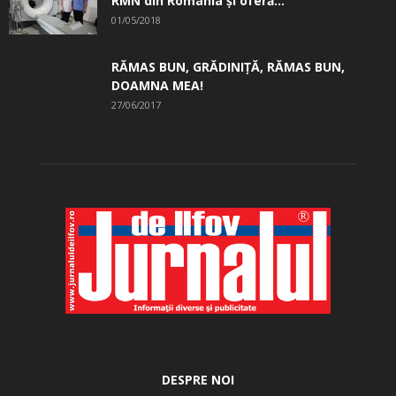
RMN din România și oferă...
01/05/2018
RĂMAS BUN, GRĂDINIŢĂ, ­RĂMAS BUN,
DOAMNA MEA!
27/06/2017
DESPRE NOI