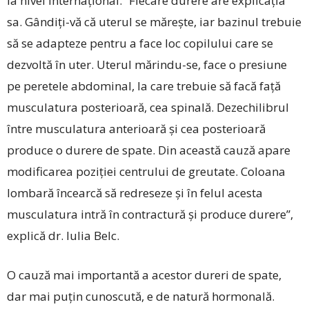
la nivel internațional. ”Fiecare durere are explicația
sa. Gândiți-vă că uterul se mărește, iar bazinul trebuie
să se adapteze pentru a face loc copilului care se
dezvoltă în uter. Uterul mărindu-se, face o presiune
pe peretele abdominal, la care trebuie să facă față
musculatura posterioară, cea spinală. Dezechilibrul
între musculatura anterioară și cea posterioară
produce o durere de spate. Din această cauză apare
modificarea poziției centrului de greutate. Coloana
lombară încearcă să redreseze și în felul acesta
musculatura intră în contractură și produce durere”,
explică dr. Iulia Belc.
O cauză mai importantă a acestor dureri de spate,
dar mai puțin cunoscută, e de natură hormonală.