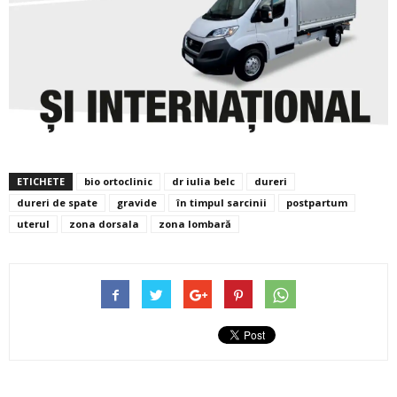
ETICHETE
bio ortoclinic
dr iulia belc
dureri
dureri de spate
gravide
în timpul sarcinii
postpartum
uterul
zona dorsala
zona lombară