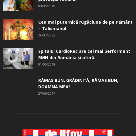
08/05/2018
Cea mai puternică rugăciune de pe Pământ
– Talismanul
26/03/2022
Spitalul CardioRec are cel mai performant
RMN din România și oferă...
01/05/2018
RĂMAS BUN, GRĂDINIŢĂ, ­RĂMAS BUN,
DOAMNA MEA!
27/06/2017