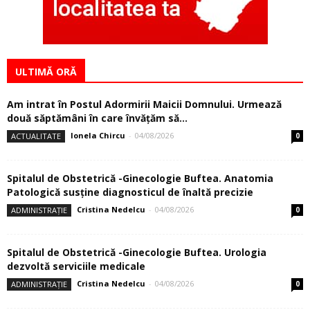
ULTIMĂ ORĂ
Am intrat în Postul Adormirii Maicii Domnului. Urmează
două săptămâni în care învăţăm să...
Ionela Chircu
-
04/08/2026
ACTUALITATE
0
Spitalul de Obstetrică -Ginecologie Buftea. Anatomia
Patologică susţine diagnosticul de înaltă precizie
Cristina Nedelcu
-
04/08/2026
ADMINISTRAȚIE
0
Spitalul de Obstetrică -Ginecologie Buftea. Urologia
dezvoltă serviciile medicale
Cristina Nedelcu
-
04/08/2026
ADMINISTRAȚIE
0