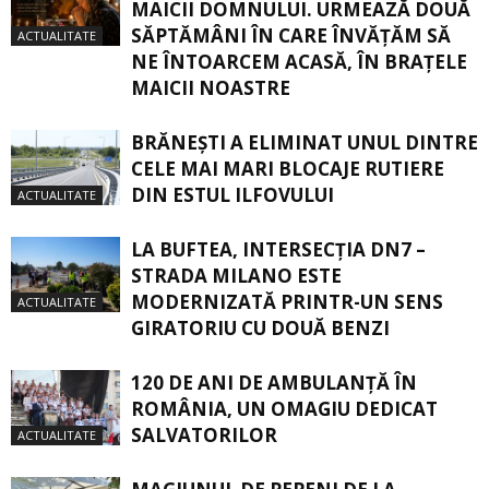
MAICII DOMNULUI. URMEAZĂ DOUĂ
SĂPTĂMÂNI ÎN CARE ÎNVĂŢĂM SĂ
ACTUALITATE
NE ÎNTOARCEM ACASĂ, ÎN BRAŢELE
MAICII NOASTRE
BRĂNEȘTI A ELIMINAT UNUL DINTRE
CELE MAI MARI BLOCAJE RUTIERE
DIN ESTUL ILFOVULUI
ACTUALITATE
LA BUFTEA, INTERSECŢIA DN7 –
STRADA MILANO ESTE
MODERNIZATĂ PRINTR-UN SENS
ACTUALITATE
GIRATORIU CU DOUĂ BENZI
120 DE ANI DE AMBULANȚĂ ÎN
ROMÂNIA, UN OMAGIU DEDICAT
SALVATORILOR
ACTUALITATE