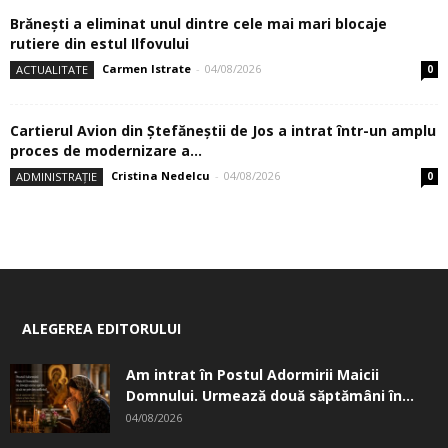
Brănești a eliminat unul dintre cele mai mari blocaje
rutiere din estul Ilfovului
Carmen Istrate
-
04/08/2026
ACTUALITATE
0
Cartierul Avion din Ştefăneştii de Jos a intrat într-un amplu
proces de modernizare a...
Cristina Nedelcu
-
04/08/2026
ADMINISTRAȚIE
0
ALEGEREA EDITORULUI
Am intrat în Postul Adormirii Maicii
Domnului. Urmează două săptămâni în...
04/08/2026