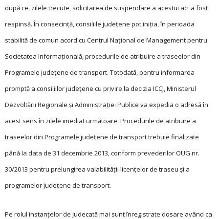
după ce, zilele trecute, solicitarea de suspendare a acestui act a fost
respinsă. În consecinţă, consiliile judeţene pot iniţia, în perioada
stabilită de comun acord cu Centrul Naţional de Management pentru
Societatea Informaţională, procedurile de atribuire a traseelor din
Programele judeţene de transport. Totodată, pentru informarea
promptă a consiliilor judeţene cu privire la decizia ICCJ, Ministerul
Dezvoltării Regionale şi Administraţiei Publice va expedia o adresă în
acest sens în zilele imediat următoare. Procedurile de atribuire a
traseelor din Programele judeţene de transport trebuie finalizate
până la data de 31 decembrie 2013, conform prevederilor OUG nr.
30/2013 pentru prelungirea valabilităţii licenţelor de traseu şi a
programelor judeţene de transport.
Pe rolul instanţelor de judecată mai sunt înregistrate dosare având ca