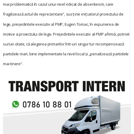
mai problematică în cazul unui nivel ridicat de absenteism, care
fragilizează actul de reprezentare”, sus
ine ini
iatorul proiectului de
ţ
ţ
lege, președintele executiv al PMP, Eugen Tomac, în expunerea de
motive a proiectului de lege. Președintele executiv al PMP afirmă, potrivit
sursei citate, că alegerea primarilor într-un singur tur recompensează
partidele mari, bine implementate la nivel local și „penalizează partidele
mai tinere”.