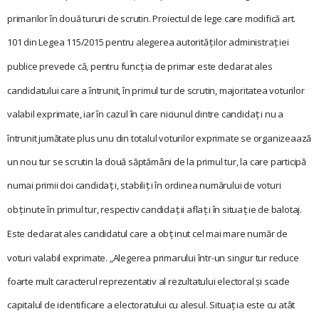
primarilor în două tururi de scrutin. Proiectul de lege care modifică art.
101 din Legea 115/2015 pentru alegerea autorită
ilor administra
iei
ţ
ţ
publice prevede că, pentru func
ia de primar este declarat ales
ţ
candidatului care a întrunit, în primul tur de scrutin, majoritatea voturilor
valabil exprimate, iar în cazul în care niciunul dintre candida
i nu a
ţ
întrunit jumătate plus unu din totalul voturilor exprimate se organizeaază
un nou tur se scrutin la două săptămâni de la primul tur, la care participă
numai primii doi candida
i, stabili
i în ordinea numărului de voturi
ţ
ţ
ob
inute în primul tur, respectiv candida
ii afla
i în situa
ie de balotaj.
ţ
ţ
ţ
ţ
Este declarat ales candidatul care a ob
inut cel mai mare număr de
ţ
voturi valabil exprimate. „Alegerea primarului într-un singur tur reduce
foarte mult caracterul reprezentativ al rezultatului electoral și scade
capitalul de identificare a electoratului cu alesul. Situa
ia este cu atât
ţ