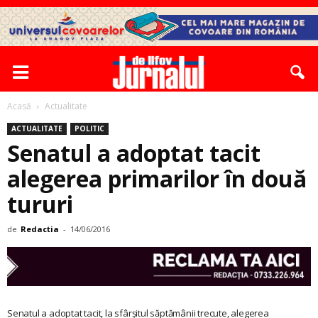
Acasă
Actualitate
ACTUALITATE
POLITIC
Senatul a adoptat tacit
alegerea primarilor în două
tururi
de
Redactia
-
14/06/2016
Senatul a adoptat tacit, la sfârșitul săptămânii trecute, alegerea