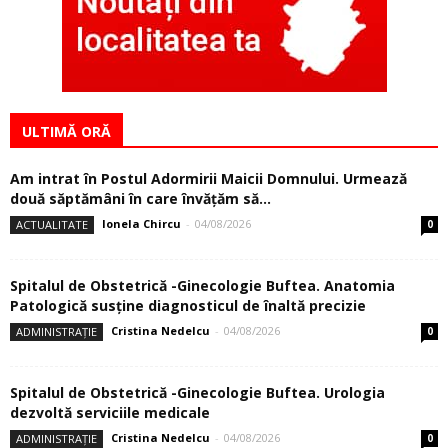
ULTIMĂ ORĂ
Am intrat în Postul Adormirii Maicii Domnului. Urmează
două săptămâni în care învăţăm să...
Ionela Chircu
-
04/08/2026
ACTUALITATE
0
Spitalul de Obstetrică -Ginecologie Buftea. Anatomia
Patologică susţine diagnosticul de înaltă precizie
Cristina Nedelcu
-
04/08/2026
ADMINISTRAȚIE
0
Spitalul de Obstetrică -Ginecologie Buftea. Urologia
dezvoltă serviciile medicale
Cristina Nedelcu
-
04/08/2026
ADMINISTRAȚIE
0