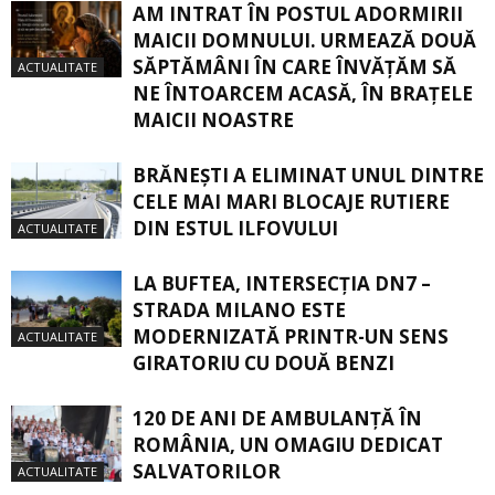
AM INTRAT ÎN POSTUL ADORMIRII
MAICII DOMNULUI. URMEAZĂ DOUĂ
SĂPTĂMÂNI ÎN CARE ÎNVĂŢĂM SĂ
ACTUALITATE
NE ÎNTOARCEM ACASĂ, ÎN BRAŢELE
MAICII NOASTRE
BRĂNEȘTI A ELIMINAT UNUL DINTRE
CELE MAI MARI BLOCAJE RUTIERE
DIN ESTUL ILFOVULUI
ACTUALITATE
LA BUFTEA, INTERSECŢIA DN7 –
STRADA MILANO ESTE
MODERNIZATĂ PRINTR-UN SENS
ACTUALITATE
GIRATORIU CU DOUĂ BENZI
120 DE ANI DE AMBULANȚĂ ÎN
ROMÂNIA, UN OMAGIU DEDICAT
SALVATORILOR
ACTUALITATE