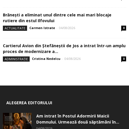
Brănești a eliminat unul dintre cele mai mari blocaje
rutiere din estul Ilfovului
Carmen Istrate
-
04/08/2026
ACTUALITATE
0
Cartierul Avion din Ştefăneştii de Jos a intrat într-un amplu
proces de modernizare a...
Cristina Nedelcu
-
04/08/2026
ADMINISTRAȚIE
0
ALEGEREA EDITORULUI
Am intrat în Postul Adormirii Maicii
Domnului. Urmează două săptămâni în...
04/08/2026