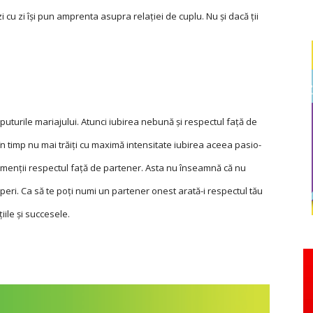
zi cu zi îşi pun amprenta asupra relaţiei de cuplu. Nu şi dacă ţii
rile mariajului. Atunci iubirea ne­­bună şi respec­tul faţă de
n timp nu mai trăiţi cu maximă intensitate iubirea aceea pasio­
să menţii respectul faţă de partener. Asta nu înseamnă că nu
uperi. Ca să te poţi numi un partener onest arată-i respectul tău
uţiile şi succesele.