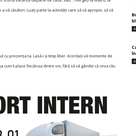
vă o scurtă vacanţă departe de casă. Sau… mergeţi la teatru, la
de a vă căsători. Luaţi parte la activităţi care să vă apropie, să vă
B
bl
A
Ca
î
ul cu prezenţa ta. Lasă-i şi timp liber. Acordaţi-vă momente de
A
şa cum îi place fiecăruia dintre voi, fără să vă gândiţi că ceva rău