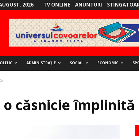
AUGUST, 2026
TV ONLINE
ANUNTURI
STINGATOAR
OLITIC
ADMINISTRAȚIE
SOCIAL
ECONOMIC
SP
tă
 o căsnicie împlinită