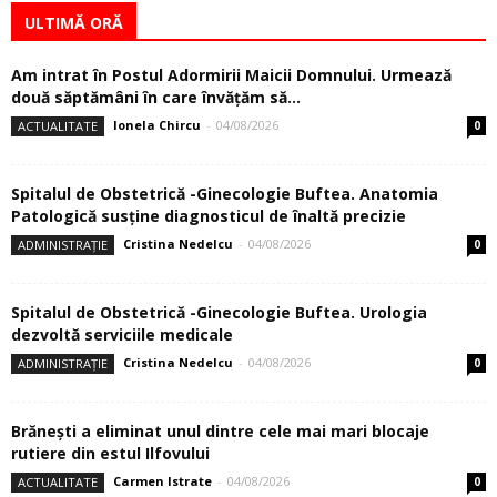
ULTIMĂ ORĂ
Am intrat în Postul Adormirii Maicii Domnului. Urmează
două săptămâni în care învăţăm să...
Ionela Chircu
-
04/08/2026
ACTUALITATE
0
Spitalul de Obstetrică -Ginecologie Buftea. Anatomia
Patologică susţine diagnosticul de înaltă precizie
Cristina Nedelcu
-
04/08/2026
ADMINISTRAȚIE
0
Spitalul de Obstetrică -Ginecologie Buftea. Urologia
dezvoltă serviciile medicale
Cristina Nedelcu
-
04/08/2026
ADMINISTRAȚIE
0
Brănești a eliminat unul dintre cele mai mari blocaje
rutiere din estul Ilfovului
Carmen Istrate
-
04/08/2026
ACTUALITATE
0