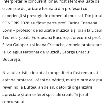
Interpretările concu­renților au fost atent evaluate de
o comisie de jurizare formată din profesori cu
experiență și prestigiu în domeniul muzical. Din juriul
SONORIS 2026 au făcut parte prof. ­Carina Cristiana
Lovin – profesor de educație muzicală și pian la Liceul
Teoretic Școala Europeană București, precum și prof.
Silvia Galoparu și Ioana Cristache, ambele profesoare
la Colegiul Național de Muzică ­„George Enescu”
București.
Nivelul artistic ridicat al competiției a fost remarcat
atât de profesori, cât și de părinți, mulți dintre aceștia
revenind la Buftea, an de an, datorită organizării
apreciate și atmosferei speciale create în jurul
concursului.