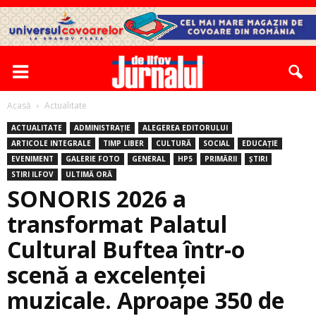
Acasă
Actualitate
ACTUALITATE
ADMINISTRAȚIE
ALEGEREA EDITORULUI
ARTICOLE INTEGRALE
TIMP LIBER
CULTURĂ
SOCIAL
EDUCAȚIE
EVENIMENT
GALERIE FOTO
GENERAL
HP5
PRIMĂRII
ȘTIRI
STIRI ILFOV
ULTIMĂ ORĂ
SONORIS 2026 a
transformat Palatul
Cultural Buftea într-o
scenă a excelenţei
muzicale. Aproape 350 de