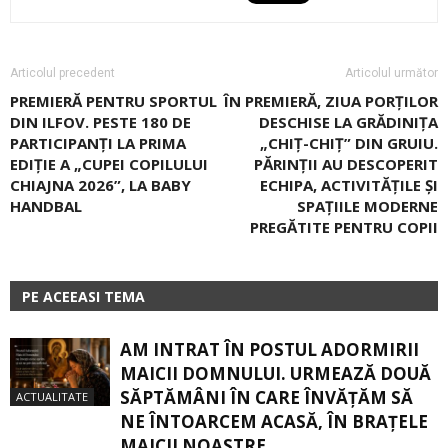
Articolul precedent
Articolul următor
PREMIERĂ PENTRU SPORTUL
ÎN PREMIERĂ, ZIUA PORȚILOR
DIN ILFOV. PESTE 180 DE
DESCHISE LA GRĂDINIȚA
PARTICIPANȚI LA PRIMA
„CHIȚ-CHIȚ” DIN GRUIU.
EDIȚIE A „CUPEI COPILULUI
PĂRINŢII AU DESCOPERIT
CHIAJNA 2026”, LA BABY
ECHIPA, ACTIVITĂŢILE ȘI
HANDBAL
SPAŢIILE MODERNE
PREGĂTITE PENTRU COPII
PE ACEEASI TEMA
AM INTRAT ÎN POSTUL ADORMIRII
MAICII DOMNULUI. URMEAZĂ DOUĂ
SĂPTĂMÂNI ÎN CARE ÎNVĂŢĂM SĂ
ACTUALITATE
NE ÎNTOARCEM ACASĂ, ÎN BRAŢELE
MAICII NOASTRE