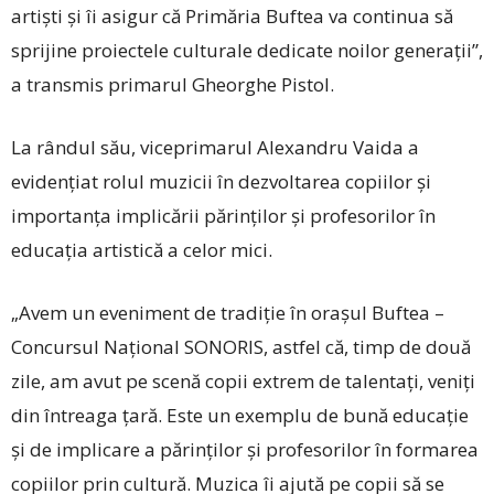
artiști și îi asigur că Primăria Buftea va continua să
sprijine proiectele culturale dedicate noilor generații”,
a transmis primarul Gheorghe Pistol.
La rândul său, viceprimarul Alexandru ­Vaida a
evidențiat rolul muzicii în dezvoltarea copiilor și
importanța implicării părinților și profesorilor în
educația artistică a celor mici.
„Avem un eveniment de tradiție în orașul ­Buftea –
Concursul Național SONORIS, astfel că, timp de două
zile, am avut pe scenă copii extrem de talentați, veniți
din întreaga țară. Este un exemplu de bună educație
și de implicare a părinților și profesorilor în formarea
copiilor prin cultură. Muzica îi ajută pe copii să se