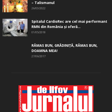
– Talismanul
26/03/2022
Spitalul CardioRec are cel mai performant
RMN din România și oferă...
01/05/2018
RĂMAS BUN, GRĂDINIŢĂ, ­RĂMAS BUN,
DOAMNA MEA!
27/06/2017