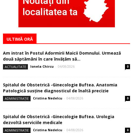
ULTIMĂ ORĂ
Am intrat în Postul Adormirii Maicii Domnului. Urmează
două săptămâni în care învăţăm să...
Ionela Chircu
-
04/08/2026
ACTUALITATE
0
Spitalul de Obstetrică -Ginecologie Buftea. Anatomia
Patologică susţine diagnosticul de înaltă precizie
Cristina Nedelcu
-
04/08/2026
ADMINISTRAȚIE
0
Spitalul de Obstetrică -Ginecologie Buftea. Urologia
dezvoltă serviciile medicale
Cristina Nedelcu
-
04/08/2026
ADMINISTRAȚIE
0