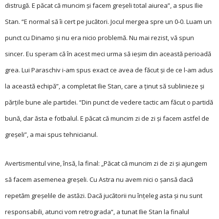
distrugă. E păcat că muncim şi facem greşeli total aiurea”, a spus Ilie
Stan. “E normal să îi cert pe jucători. Jocul mergea spre un 0-0. Luam un
punct cu Dinamo şi nu era nicio problemă. Nu mai rezist, vă spun
sincer. Eu speram că în acest meci urma să ieşim din această perioadă
grea. Lui Paraschiv i-am spus exact ce avea de făcut şi de ce
l-am adus
la această echipă”, a completat Ilie Stan, care a ţinut să sublinieze şi
părţile bune ale partidei. “Din punct de vedere tactic am făcut o partidă
bună, dar ăsta e fotbalul. E păcat că muncim zi de zi şi facem astfel de
greşeli”, a mai spus tehnicianul.
Avertismentul vine, însă, la final: „Păcat că muncim zi de zi și ajungem
să facem asemenea greșeli. Cu Astra nu avem nici o șansă dacă
repetăm greșelile de astăzi. Dacă jucătorii nu înțeleg asta și nu sunt
responsabili, atunci vom retrograda“, a tunat Ilie Stan la finalul