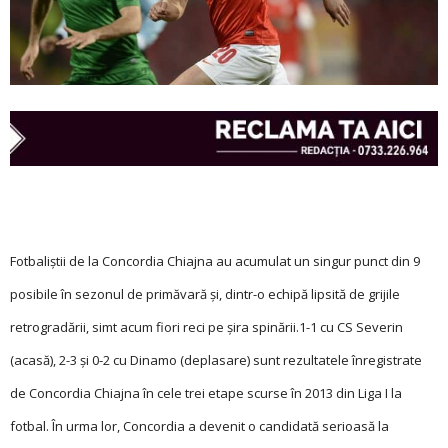
Fotbaliștii de la Concordia Chiajna au acumulat un singur punct din 9
posibile în sezonul de primăvară și, dintr-o echipă lipsită de grijile
retrogradării, simt acum fiori reci pe șira spinării.
1-1 cu CS Severin
(acasă), 2-3 și 0-2 cu Dinamo (deplasare) sunt rezultatele înregistrate
de Concordia Chiajna în cele trei etape scurse în 2013 din Liga I la
fotbal. În urma lor, Concordia a devenit o candidată serioasă la