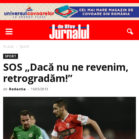
Acasă
Sport
SPORT
SOS „Dacă nu ne revenim,
retrogradăm!”
de
Redactia
-
15/03/2013