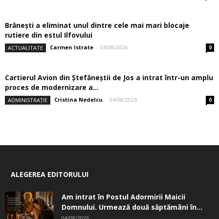
Brănești a eliminat unul dintre cele mai mari blocaje
rutiere din estul Ilfovului
Carmen Istrate
-
04/08/2026
ACTUALITATE
0
Cartierul Avion din Ştefăneştii de Jos a intrat într-un amplu
proces de modernizare a...
Cristina Nedelcu
-
04/08/2026
ADMINISTRAȚIE
0
ALEGEREA EDITORULUI
Am intrat în Postul Adormirii Maicii
Domnului. Urmează două săptămâni în...
04/08/2026