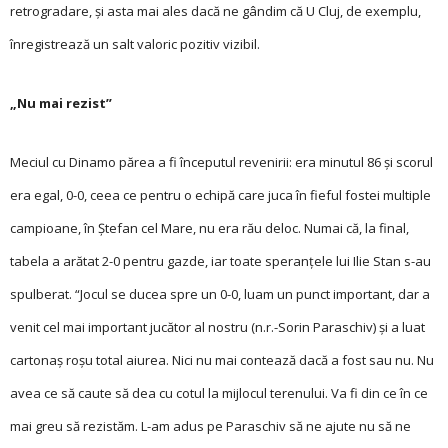
retrogradare, și asta mai ales dacă ne gândim că U Cluj, de exemplu,
înregistrează un salt valoric pozitiv vizibil.
„Nu mai rezist”
Meciul cu Dinamo părea a fi începutul revenirii: era minutul 86 și scorul
era egal, 0-0, ceea ce pentru o echipă care juca în fieful fostei multiple
campioane, în Ștefan cel Mare, nu era rău deloc. Numai că, la final,
tabela a arătat 2-0 pentru gazde, iar toate speranțele lui Ilie Stan s-au
spulberat. “Jocul se ducea spre un 0-0, luam un punct important, dar a
venit cel mai important jucător al nostru (n.r.-Sorin Paraschiv) şi a luat
cartonaş roşu total aiurea. Nici nu mai contează dacă a fost sau nu. Nu
avea ce să caute să dea cu cotul la mijlocul terenului. Va fi din ce în ce
mai greu să rezistăm. L-am adus pe Paraschiv să ne ajute nu să ne