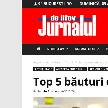
9
DUMINICĂ, 09 
C
BUCURESTI, RO
Jurnalul
de
Ilfov
STIRI ILFOV
ACTUALITATE
P
Acasă
Actualitate
Top 5 băuturi calde pentru zile 
ACTUALITATE
ALEGEREA EDITORULUI
ARTICOLE INT
Top 5 băuturi 
de
Ionela Chircu
-
26/01/2024