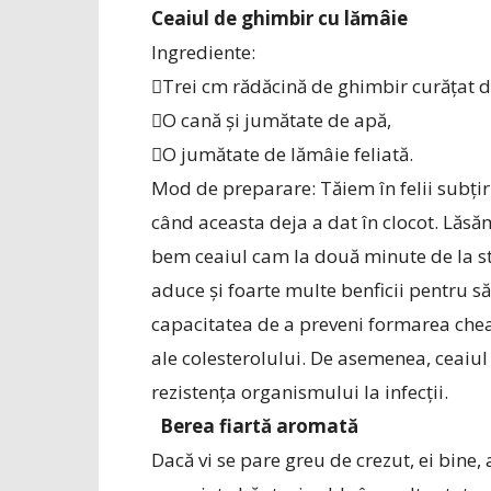
Ceaiul de ghimbir cu lămâie
Ingrediente:
Trei cm rădăcină de ghimbir cu­ră­țat d
O cană și jumătate de apă,
O jumătate de lămâie feliată.
Mod de preparare: Tăiem în felii subți
când aceasta deja a dat în clocot. Lăsă
bem ceaiul cam la două minute de la st
aduce și foarte multe benficii pentru s
capacitatea de a preveni formarea chea
ale colesterolului. De asemenea, ceaiul 
rezistența organismului la infecții.
Berea fiartă aromată
Dacă vi se pare greu de crezut, ei bine, 