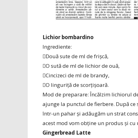
Lichior bombardino
Ingrediente:
Două sute de ml de frișcă,
O sută de ml de lichior de ouă,
Cincizeci de ml de brandy,
O linguriță de scorțișoară.
Mod de preparare: Încălzim lichiorul d
ajunge la punctul de fierbere. După ce 
într-un pahar și adăugăm un strat consi
acest mod vom obține un produs și cu u
Gingerbread Latte