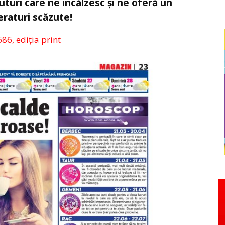
uturi care ne încălzesc și ne oferă un
eraturi scăzute!
686, ediția print