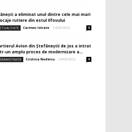
rănești a eliminat unul dintre cele mai mari
ocaje rutiere din estul Ilfovului
Carmen Istrate
-
04/08/2026
CTUALITATE
0
rtierul Avion din Ştefăneştii de Jos a intrat
ntr-un amplu proces de modernizare a...
Cristina Nedelcu
-
04/08/2026
DMINISTRAȚIE
0