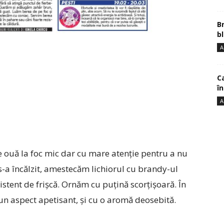
B
bl
A
Ca
î
A
e ouă la foc mic dar cu mare atenție pentru a nu
s-a încălzit, amestecăm lichiorul cu brandy-ul
stent de frișcă. Ornăm cu puțină scorțișoară. În
n aspect apetisant, și cu o aromă deosebită.