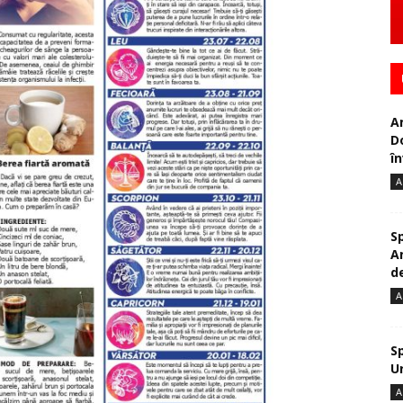
A
D
în
A
S
A
de
A
S
U
A