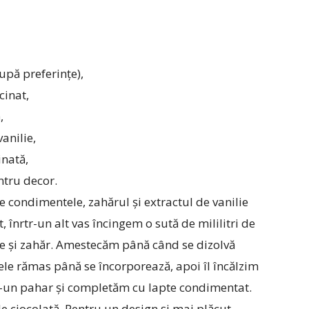
upă preferințe),
cinat,
,
anilie,
inată,
ntru decor.
condimentele, zahărul și extractul de vanilie
 înrtr-un alt vas încingem o sută de mililitri de
 și zahăr. Amestecăm până când se dizolvă
e rămas până se încorporează, apoi îl încălzim
ntr-un pahar și completăm cu lapte condimentat.
de ciocolată. Pentru un design și mai plăcut,