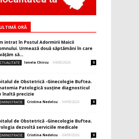
ULTIMĂ ORĂ
m intrat în Postul Adormirii Maicii
omnului. Urmează două săptămâni în care
văţăm să...
Ionela Chircu
-
04/08/2026
CTUALITATE
0
pitalul de Obstetrică -Ginecologie Buftea.
natomia Patologică susţine diagnosticul
 înaltă precizie
Cristina Nedelcu
-
04/08/2026
DMINISTRAȚIE
0
pitalul de Obstetrică -Ginecologie Buftea.
rologia dezvoltă serviciile medicale
Cristina Nedelcu
-
04/08/2026
DMINISTRAȚIE
0