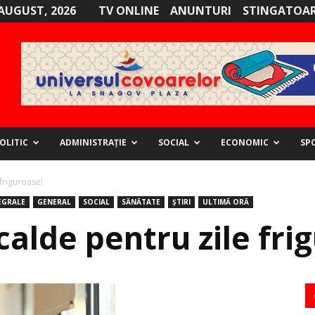
AUGUST, 2026
TV ONLINE
ANUNTURI
STINGATOAR
OLITIC
ADMINISTRAȚIE
SOCIAL
ECONOMIC
SP
friguroase!
EGRALE
GENERAL
SOCIAL
SĂNĂTATE
ȘTIRI
ULTIMĂ ORĂ
calde pentru zile fri