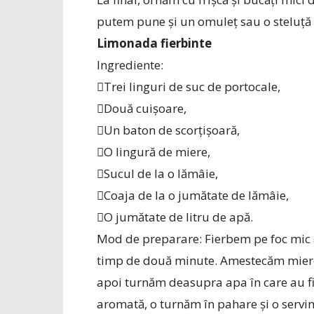
putem pune și un omuleț sau o steluță 
Limonada fierbinte
Ingrediente:
Trei linguri de suc de portocale,
Două cuișoare,
Un baton de scorțișoară,
O lingură de miere,
Sucul de la o lămâie,
Coaja de la o jumătate de lămâie,
O jumătate de litru de apă.
Mod de preparare: Fierbem pe foc mic a
timp de două minute. Amestecăm mierea
apoi turnăm deasupra apa în care au fie
aromată, o turnăm în pahare și o servi