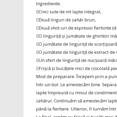
Ingrediente:
Cinci sute de ml lapte integral,
Două linguri de zahăr brun,
Două shot-uri de espresso fierbinte (d
O linguriță și jumătate de ghimbir mă
O jumătate de linguriță de scorțișoară
O jumătate de linguriță de extract de v
Un sfert de linguriță de nucșoară măc
Frișcă și bucățele mici de ciocolată pe
Mod de preparare: Începem prin a pune 
într-un bol. Le amestecăm bine. Separat,
lapte împreună cu mixul de condimente
zahărul. Continuăm să amestecăm laptel
până la fierbere. Ulterior, îl turnăm î
La final, ornăm cu frișcă și bucăți mici 