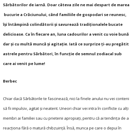
Sărbătorilor de iarnă. Doar câteva zile ne mai despart de marea
bucurie a Crăciunului, când familiile de gospodari se reunesc,
își întâmpină colindătorii și savurează tradiționalele bucate
delicioase. Ca în fiecare an, luna cadourilor a venit cu voie bună
dar și cu multă muncă și agitație. Iată ce surprize ți-au pregătit
astrele pentru Sărbători, în funcție de semnul zodiacal sub
care ai venit pe lume!
Berbec
Chiar dacă Sărbătorile te fascinează, nici la finele anului nu vei conteni
să fii impulsiv, agitat și neatent. Uneori chiar vei intra în conflicte cu alți
membri ai familiei sau cu prietenii apropiați, pentru că ai tendința de a
reacționa fără o matură chibzuință. Însă, munca pe care o depui în