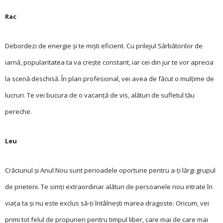
Rac
Debordezi de energie și te miști eficient. Cu prilejul Sărbătorilor de
iarnă, popularitatea ta va crește constant, iar cei din jur te vor aprecia
la scenă deschisă. În plan profesional, vei avea de făcut o mulțime de
lucruri. Te vei bucura de o vacanță de vis, alături de sufletul tău
pereche.
Leu
Crăciunul și Anul Nou sunt perioadele oportune pentru a-ți lărgi grupul
de prieteni. Te simți extraordinar alături de persoanele nou intrate în
viața ta și nu este exclus să-ți întâlnești marea dragoste. Oricum, vei
primi tot felul de propuneri pentru timpul liber, care mai de care mai