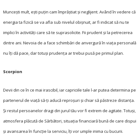
Muncești mult, ești puțin cam împrăștiat și neglijent. Având în vedere că
energia ta fizică se va afla sub nivelul obișnuit, ar fi indicat să nu te
implici în activități care să te suprasolicite. Fii prudent și la petrecerea
dintre ani. Nevoia de a face schimbări de anvergură în viața personală
nu îți dă pace, dar totuși prudența ar trebui pusă pe primul plan.
Scorpion
Devii din ce în ce mai irascibil, iar capriciile tale l-ar putea determina pe
partenerul de viață să-ți aducă reproșuri și chiar să păstreze distanța.
Și res­tul persoanelor dragi din jurul tău vor fi extrem de agitate. Totuși,
atmosfera plăcută de Sărbători, situația financiară bună de care dispui
și avansarea în funcție la serviciu, îți vor umple inima cu bucurii.