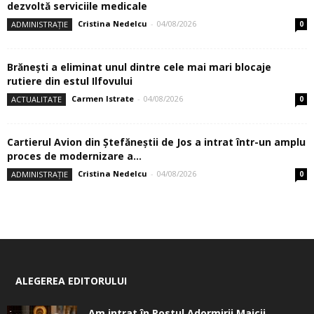
dezvoltă serviciile medicale
Cristina Nedelcu
-
04/08/2026
ADMINISTRAȚIE
0
Brănești a eliminat unul dintre cele mai mari blocaje
rutiere din estul Ilfovului
Carmen Istrate
-
04/08/2026
ACTUALITATE
0
Cartierul Avion din Ştefăneştii de Jos a intrat într-un amplu
proces de modernizare a...
Cristina Nedelcu
-
04/08/2026
ADMINISTRAȚIE
0
ALEGEREA EDITORULUI
Am intrat în Postul Adormirii Maicii