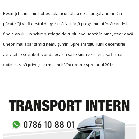
Resimți tot mai mult oboseala acumulată de-a lungul anului. Din
păcate, îți va fi destul de greu să faci față programului încărcat de la
finele anului. În schimb, relația de cuplu evoluează în bine, chiar dacă
uneori mai apar și mici nemulțumiri. Spre sfâr­șitul lunii decembrie,
activitățile sociale îți vor da ocazia să te simți excelent, să fii mai
optimist și să privești cu mai multă încredere spre anul 2014.