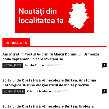
ULTIMĂ ORĂ
Am intrat în Postul Adormirii Maicii Domnului. Urmează
două săptămâni în care învăţăm să...
Ionela Chircu
-
04/08/2026
ACTUALITATE
0
Spitalul de Obstetrică -Ginecologie Buftea. Anatomia
Patologică susţine diagnosticul de înaltă precizie
Cristina Nedelcu
-
04/08/2026
ADMINISTRAȚIE
0
Spitalul de Obstetrică -Ginecologie Buftea. Urologia