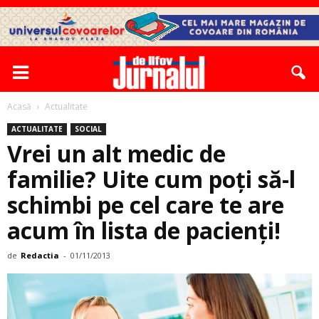
Acasă
Actualitate
ACTUALITATE
SOCIAL
Vrei un alt medic de
familie? Uite cum poți să-l
schimbi pe cel care te are
acum în lista de pacienți!
de
Redactia
-
01/11/2013