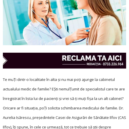
Te muŢi dintr-o localitate în alta și nu mai poți ajunge la cabinetul
actualului medic de familie? EŞti nemulŢumit de specialistul care te are
înregistrat în lista lui de pacienți și vrei să-ți muți fișa la un alt cabinet?
Oricare ar fi situația, poŢi solicita schimbarea medicului de familie. Dr.
Aurelia Isărescu, președintele Casei de Asigurări de Sănătate Ilfov (CAS
Ilfov), îți spune, în cele ce urmează, tot ce trebuie să știi despre