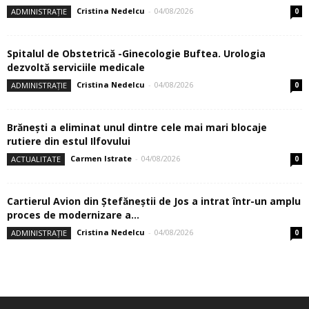
Cristina Nedelcu
-
04/08/2026
ADMINISTRAȚIE
0
Spitalul de Obstetrică -Ginecologie Buftea. Urologia
dezvoltă serviciile medicale
Cristina Nedelcu
-
04/08/2026
ADMINISTRAȚIE
0
Brănești a eliminat unul dintre cele mai mari blocaje
rutiere din estul Ilfovului
Carmen Istrate
-
04/08/2026
ACTUALITATE
0
Cartierul Avion din Ştefăneştii de Jos a intrat într-un amplu
proces de modernizare a...
Cristina Nedelcu
-
04/08/2026
ADMINISTRAȚIE
0