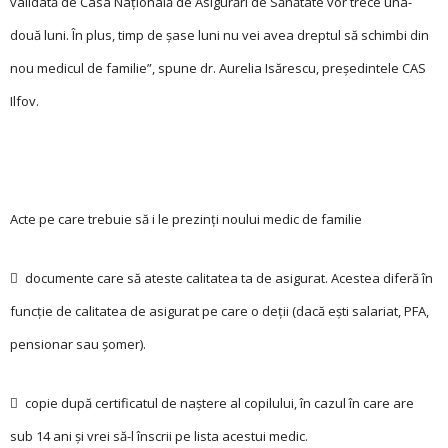
validată de Casa Națională de Asigurări de Sănătate vor trece una-
două luni. În plus, timp de șase luni nu vei avea dreptul să schimbi din
nou medicul de familie”, spune dr. Aurelia Isărescu, pre­șe­din­tele CAS
Ilfov.
Acte pe care trebuie să i le prezinți noului medic de familie
 documente care să ateste calitatea ta de asigurat. Acestea diferă în
funcție de calitatea de asigurat pe care o deții (dacă ești salariat, PFA,
pensionar sau șomer).
 copie după certificatul de naștere al copilului, în cazul în care are
sub 14 ani și vrei să-l înscrii pe lista acestui medic.