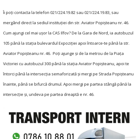
Îi poți contacta la telefon 021/224.19.82 sau 021/224.19.83, sau
mergând direct la sediul instituției din str. Aviator Popișteanu nr. 46.
Cum ajungi cel mai ușor la CAS Ilfov? De la Gara de Nord, ia autobuzul
105 până la stația bulevardul Expoziției apoi întoarce-te până la str.
Avia­tor Popișteanu nr. 46. Poți ajunge și de la metrou de la Piața
Victoriei cu autobuzul 300 până la stația Aviator Po­pișteanu, apoi te
întorci până la intersecția semaforizată și mergi pe Strada Popișteanu
înainte, până se bifurcă drumul. Apoi mergi pe partea stângă până la
intersecție și, undeva pe partea dreap­­­tă e nr. 46.