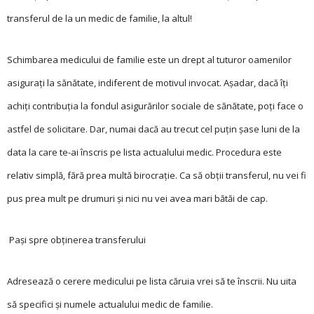
transferul de la un medic de familie, la altul!
Schimbarea medicu­lui de familie este un drept al tuturor oamenilor
asigurați la sănătate, indiferent de motivul invocat. Așadar, dacă îți
achiți contribuția la fondul asigurărilor sociale de sănătate, poți face o
astfel de solicitare. Dar, numai dacă au trecut cel puțin șase luni de la
data la care te-ai înscris pe lista actualului medic. Procedura este
relativ simplă, fără prea multă birocrație. Ca să obții transferul, nu vei fi
pus prea mult pe drumuri și nici nu vei avea mari bătăi de cap.
Pași spre obținerea transferului
Adresează o cerere medicului pe lista căruia vrei să te înscrii. Nu uita
să specifici și numele actualului medic de familie.