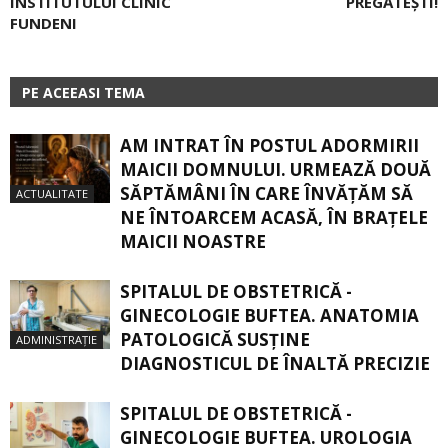
INSTITUTULUI CLINIC
PREGĂTEȘTI!
FUNDENI
PE ACEEASI TEMA
AM INTRAT ÎN POSTUL ADORMIRII
MAICII DOMNULUI. URMEAZĂ DOUĂ
SĂPTĂMÂNI ÎN CARE ÎNVĂŢĂM SĂ
ACTUALITATE
NE ÎNTOARCEM ACASĂ, ÎN BRAŢELE
MAICII NOASTRE
SPITALUL DE OBSTETRICĂ -
GINECOLOGIE BUFTEA. ANATOMIA
PATOLOGICĂ SUSŢINE
ADMINISTRAȚIE
DIAGNOSTICUL DE ÎNALTĂ PRECIZIE
SPITALUL DE OBSTETRICĂ -
GINECOLOGIE BUFTEA. UROLOGIA