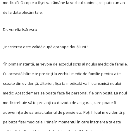
medicală. O copie a fișei va rămâne la vechiul cabinet, cel puțin un an
de la data plecării tale.
Dr. Aurelia Isărescu
„Înscrierea este validă după aproape două luni.”
“În primă instanță, ai nevoie de acordul scris al noului medic de familie.
Cu această hârtie te prezinți la vechiul medic de familie pentru a te
scoate din evidență. Ulterior, fișa ta medicală va fi transmisă noului
medic. Acest demers se poate face fie personal, fie prin poștă. La noul
medic trebuie să te prezinți cu dovada de asigurat, care poate fi
adeverința de salariat, talonul de pensie etc. Poți fi luat în evidență și
pe baza fișei medicale. Până în momentul în care înscrierea ta este