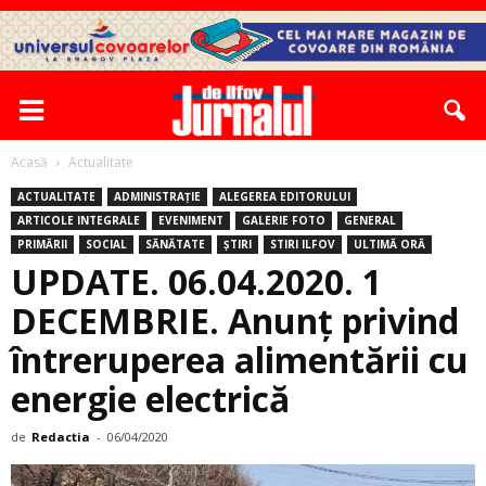
Acasă
Actualitate
ACTUALITATE
ADMINISTRAȚIE
ALEGEREA EDITORULUI
ARTICOLE INTEGRALE
EVENIMENT
GALERIE FOTO
GENERAL
PRIMĂRII
SOCIAL
SĂNĂTATE
ȘTIRI
STIRI ILFOV
ULTIMĂ ORĂ
UPDATE. 06.04.2020. 1
DECEMBRIE. Anunț privind
întreruperea alimentării cu
energie electrică
de
Redactia
-
06/04/2020