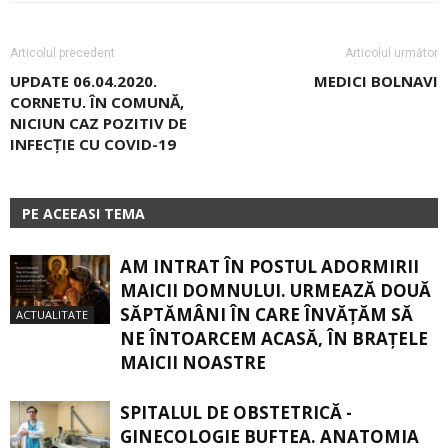
Articolul precedent
Articolul următor
UPDATE 06.04.2020.
MEDICI BOLNAVI
CORNETU. ÎN COMUNĂ,
NICIUN CAZ POZITIV DE
INFECŢIE CU COVID-19
PE ACEEASI TEMA
AM INTRAT ÎN POSTUL ADORMIRII
MAICII DOMNULUI. URMEAZĂ DOUĂ
SĂPTĂMÂNI ÎN CARE ÎNVĂŢĂM SĂ
ACTUALITATE
NE ÎNTOARCEM ACASĂ, ÎN BRAŢELE
MAICII NOASTRE
SPITALUL DE OBSTETRICĂ -
GINECOLOGIE BUFTEA. ANATOMIA