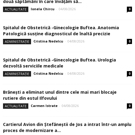
două săptămâni în care învăţăm să...
Ionela Chircu
-
04/08/2026
ACTUALITATE
0
Spitalul de Obstetrică -Ginecologie Buftea. Anatomia
Patologică susţine diagnosticul de înaltă precizie
Cristina Nedelcu
-
04/08/2026
ADMINISTRAȚIE
0
Spitalul de Obstetrică -Ginecologie Buftea. Urologia
dezvoltă serviciile medicale
Cristina Nedelcu
-
04/08/2026
ADMINISTRAȚIE
0
Brănești a eliminat unul dintre cele mai mari blocaje
rutiere din estul Ilfovului
Carmen Istrate
-
04/08/2026
ACTUALITATE
0
Cartierul Avion din Ştefăneştii de Jos a intrat într-un amplu
proces de modernizare a...