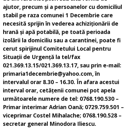
ajutor, precum și a persoanelor cu domiciliul
stabil pe raza comunei 1 Decembrie care
necesită sprijin în vederea achiziționării de
hrană și apă potabilă, pe toată perioada
izolării la domiciliu sau a carantinei, poate fi
cerut spirijinul Comitetului Local pentru
Situații de Urgență la tel/fax
021.369.13.15/021.369.13.17, sau prin e-mail:
primaria1decembrie@yahoo.com, în
intervalul orar 8.30 – 16.30. În afara acestui
interval orar, cetățenii comunei pot apela
următoarele numere de tel: 0768.190.530 –
Primar interimar Adrian Oană; 0729.759.501 –
viceprimar Costel Mihalache; 0768.190.528 –
secretar general Minodora Iliescu.