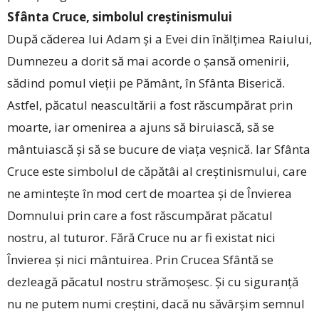
Sfânta Cruce, simbolul creștinismului
După căderea lui Adam și a Evei din înălțimea Raiului,
Dumnezeu a dorit să mai acorde o șansă omenirii,
sădind pomul vieții pe Pământ, în Sfânta Biserică.
Astfel, păcatul neascultării a fost răscumpărat prin
moarte, iar omenirea a ajuns să biruiască, să se
mântuiască și să se bucure de viața veșnică. Iar Sfânta
Cruce este simbolul de căpătâi al creștinismului, care
ne amintește în mod cert de moartea și de Învierea
Domnului prin care a fost răscumpărat păcatul
nostru, al tuturor. Fără Cruce nu ar fi existat nici
Învierea și nici mântuirea. Prin Crucea Sfântă se
dezleagă păcatul nostru strămoșesc. Și cu siguranță
nu ne putem numi creștini, dacă nu săvârșim semnul