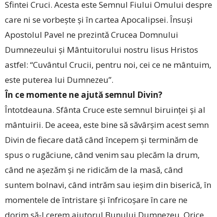
Sfintei Cruci. Acesta este Semnul Fiului Omului despre
care ni se vorbește și în cartea Apocalipsei. Însuși
Apostolul Pavel ne prezintă Crucea Domnului
Dumnezeului și Mântuitorului nostru Iisus Hristos
astfel: “Cuvântul Crucii, pentru noi, cei ce ne mântuim,
este puterea lui Dumnezeu”.
În ce momente ne ajută semnul Divin?
Întotdeauna. Sfânta Cruce este semnul biruinței și al
mântuirii. De aceea, este bine să săvârșim acest semn
Divin de fiecare dată când începem și terminăm de
spus o rugăciune, când venim sau plecăm la drum,
când ne așezăm și ne ridicăm de la masă, când
suntem bolnavi, când intrăm sau ieșim din biserică, în
momentele de întristare și înfricoșare în care ne
dorim să-I cerem ajutorul Bunului Dumnezeu. Orice