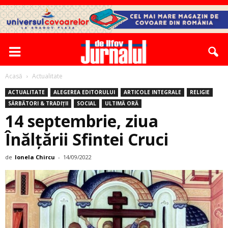
Acasă
Actualitate
ACTUALITATE
ALEGEREA EDITORULUI
ARTICOLE INTEGRALE
RELIGIE
SĂRBĂTORI & TRADIȚII
SOCIAL
ULTIMĂ ORĂ
14 septembrie, ziua
Înălţării Sfintei Cruci
de
Ionela Chircu
-
14/09/2022