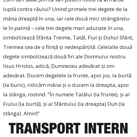
luptă contra răului? Unind primele trei degete de la
mâna dreaptă în una, iar cele două mici strângându-
le în palmă – cele trei degete mari adunate în una,
simbolizează Sfânta Treime, Tatăl, Fiul și Duhul Sfânt,
Treimea cea de o ființă și nedespărțită. Celelalte două
degete simbolizează două firi ale Domnului nostru
Iisus Hristos, adică, Dumnezeu adevărat și om
adevărat. Ducem degetele la frunte, apoi jos, la burtă
(la buric), ridicăm mâna și o ducem la dreapta, apoi
la stânga, rostind: “În numele Tatălui (la frunte), și al
Fiului (la burtă), și al Sfântului (la dreapta) Duh (la
stânga). Amin!”