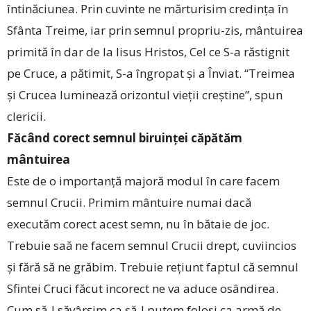
întinăciunea. Prin cuvinte ne mărturisim credința în
Sfânta Treime, iar prin semnul propriu-zis, mântuirea
primită în dar de la Iisus Hristos, Cel ce S-a răstignit
pe Cruce, a pătimit, S-a îngropat și a Înviat. “Treimea
și Crucea luminează orizontul vieții creștine”, spun
clericii.
Făcând corect semnul biruinței căpătăm
mântuirea
Este de o importanță majoră modul în care facem
semnul Crucii. Primim mântuire numai dacă
executăm corect acest semn, nu în bătaie de joc.
Trebuie saă ne facem semnul Crucii drept, cuviincios
și fără să ne grăbim. Trebuie rețiunt faptul că semnul
Sfintei Cruci făcut incorect ne va aduce osândirea.
Cum să-l săvârșim ca să-l putem folosi ca armă de