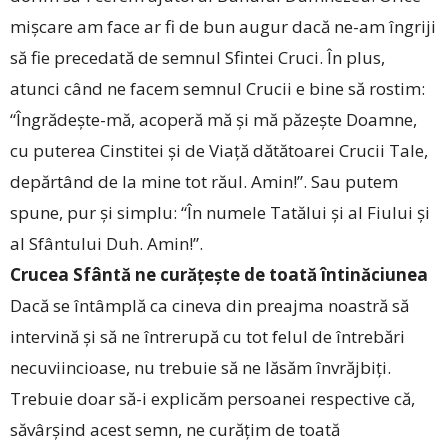
mișcare am face ar fi de bun augur dacă ne-am îngriji
să fie precedată de semnul Sfintei Cruci. În plus,
atunci când ne facem semnul Crucii e bine să rostim:
“Îngrădește-mă, acoperă mă și mă păzește Doamne,
cu puterea Cinstitei și de Viață dătătoarei Crucii Tale,
depărtând de la mine tot răul. Amin!”. Sau putem
spune, pur și simplu: “În numele Tatălui și al Fiului și
al Sfântului Duh. Amin!”.
Crucea Sfântă ne curățește de toată întinăciunea
Dacă se întâmplă ca cineva din preajma noastră să
intervină și să ne întrerupă cu tot felul de întrebări
necuviincioase, nu trebuie să ne lăsăm învrăjbiți.
Trebuie doar să-i explicăm persoanei respective că,
săvârșind acest semn, ne curățim de toată