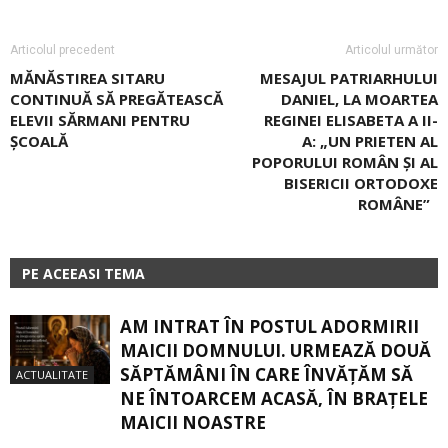
Articolul precedent
Articolul următor
MĂNĂSTIREA SITARU
MESAJUL PATRIARHULUI
CONTINUĂ SĂ PREGĂTEASCĂ
DANIEL, LA MOARTEA
ELEVII SĂRMANI PENTRU
REGINEI ELISABETA A II-
ŞCOALĂ
A: „UN PRIETEN AL
POPORULUI ROMÂN ȘI AL
BISERICII ORTODOXE
ROMÂNE”
PE ACEEASI TEMA
AM INTRAT ÎN POSTUL ADORMIRII
MAICII DOMNULUI. URMEAZĂ DOUĂ
SĂPTĂMÂNI ÎN CARE ÎNVĂŢĂM SĂ
ACTUALITATE
NE ÎNTOARCEM ACASĂ, ÎN BRAŢELE
MAICII NOASTRE