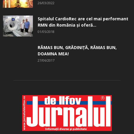
26/03/2022
Spitalul CardioRec are cel mai performant
RMN din România și oferă...
01/05/2018
RĂMAS BUN, GRĂDINIŢĂ, ­RĂMAS BUN,
DOAMNA MEA!
27/06/2017