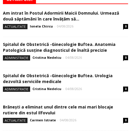
Am intrat în Postul Adormirii Maicii Domnului. Urmează
două săptămâni în care învăţăm să...
Ionela Chircu
-
04/08/2026
ACTUALITATE
0
Spitalul de Obstetrică -Ginecologie Buftea. Anatomia
Patologică susţine diagnosticul de înaltă precizie
Cristina Nedelcu
-
04/08/2026
ADMINISTRAȚIE
0
Spitalul de Obstetrică -Ginecologie Buftea. Urologia
dezvoltă serviciile medicale
Cristina Nedelcu
-
04/08/2026
ADMINISTRAȚIE
0
Brănești a eliminat unul dintre cele mai mari blocaje
rutiere din estul Ilfovului
Carmen Istrate
-
04/08/2026
ACTUALITATE
0