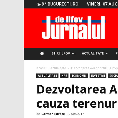
9
VINERI, 07 AU
C
BUCURESTI, RO
Jurnalul
de
Ilfov
STIRI ILFOV
ACTUALITATE
P
Acasă
Actualitate
Dezvoltarea Aeroportului Otopen
ACTUALITATE
HP5
ECONOMIC
INVESTIȚII
SOCIA
Dezvoltarea Ae
cauza terenuri
de
Carmen Istrate
-
03/03/2017