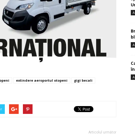
U
A
B
bl
A
Ca
î
A
topeni
extindere aeroportul otopeni
gigi becali
er
Articolul următor