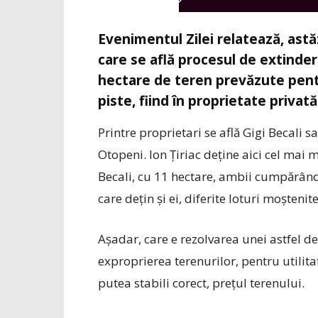
Evenimentul Zilei
relatează, astăz
care se află procesul de extinde
hectare de teren prevăzute pent
piste, fiind în proprietate privată
Printre proprietari se află Gigi Becali s
Otopeni. Ion Țiriac deține aici cel mai 
Becali, cu 11 hectare, ambii cumpărând 
care dețin și ei, diferite loturi moștenite
Așadar, care e rezolvarea unei astfel de
exproprierea terenurilor, pentru utilita
putea stabili corect, prețul terenului.