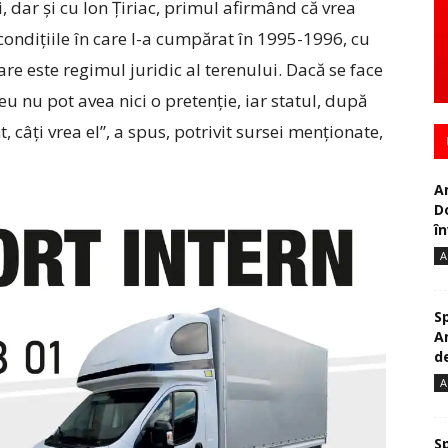
i, dar și cu Ion Țiriac, primul afirmând că vrea
ondițiile în care l-a cumpărat în 1995-1996, cu
e este regimul juridic al terenului. Dacă se face
eu nu pot avea nici o pretenție, iar statul, după
, câți vrea el”, a spus, potrivit sursei menționate,
A
D
în
A
S
A
de
A
S