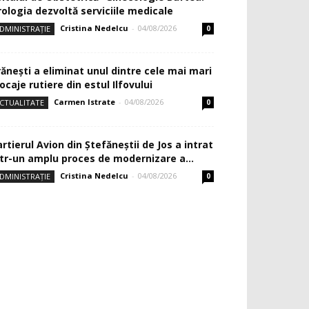
rologia dezvoltă serviciile medicale
Cristina Nedelcu
-
04/08/2026
DMINISTRAȚIE
0
rănești a eliminat unul dintre cele mai mari
ocaje rutiere din estul Ilfovului
Carmen Istrate
-
04/08/2026
CTUALITATE
0
rtierul Avion din Ştefăneştii de Jos a intrat
ntr-un amplu proces de modernizare a...
Cristina Nedelcu
-
04/08/2026
DMINISTRAȚIE
0