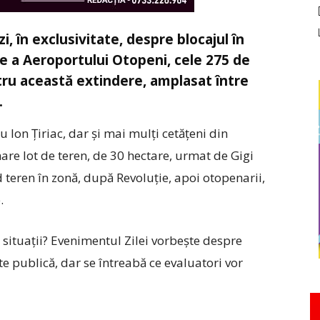
i, în exclusivitate, despre blocajul în
re a Aeroportului Otopeni, cele 275 de
ru această extindere, amplasat între
.
au Ion Țiriac, dar și mai mulți cetățeni din
mare lot de teren, de 30 hectare, urmat de Gigi
teren în zonă, după Revoluție, apoi otopenarii,
.
 situații? Evenimentul Zilei vorbește despre
te publică, dar se întreabă ce evaluatori vor