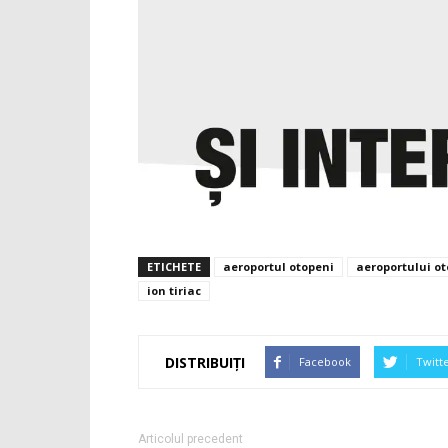
ETICHETE
aeroportul otopeni
aeroportului o
ion tiriac
DISTRIBUIȚI
Facebook
Twitt
Articolul precedent