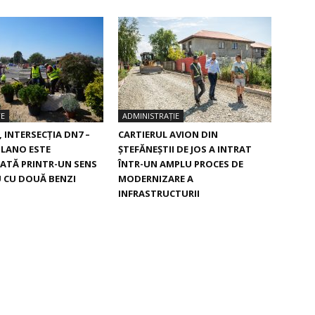
TE
ADMINISTRAȚIE
, INTERSECŢIA DN7 –
CARTIERUL AVION DIN
ILANO ESTE
ŞTEFĂNEŞTII DE JOS A INTRAT
ATĂ PRINTR-UN SENS
ÎNTR-UN AMPLU PROCES DE
 CU DOUĂ BENZI
MODERNIZARE A
INFRASTRUCTURII