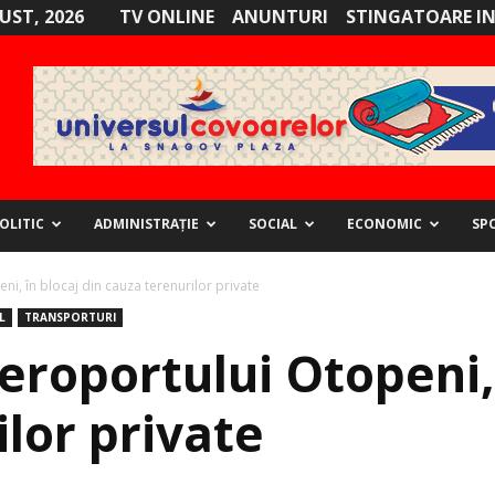
GUST, 2026
TV ONLINE
ANUNTURI
STINGATOARE I
OLITIC
ADMINISTRAȚIE
SOCIAL
ECONOMIC
SP
i, în blocaj din cauza terenurilor private
L
TRANSPORTURI
roportului Otopeni, 
lor private