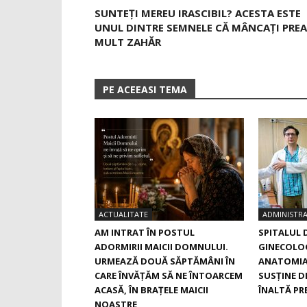
SUNTEȚI MEREU IRASCIBIL? ACESTA ESTE
UNUL DINTRE SEMNELE CĂ MÂNCAȚI PREA
MULT ZAHĂR
PE ACEEASI TEMA
ACTUALITATE
ADMINISTRA
AM INTRAT ÎN POSTUL
SPITALUL 
ADORMIRII MAICII DOMNULUI.
GINECOLOG
URMEAZĂ DOUĂ SĂPTĂMÂNI ÎN
ANATOMIA
CARE ÎNVĂŢĂM SĂ NE ÎNTOARCEM
SUSŢINE D
ACASĂ, ÎN BRAŢELE MAICII
ÎNALTĂ PRE
NOASTRE