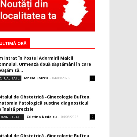
ULTIMĂ ORĂ
m intrat în Postul Adormirii Maicii
omnului. Urmează două săptămâni în care
văţăm să...
Ionela Chircu
-
04/08/2026
CTUALITATE
0
pitalul de Obstetrică -Ginecologie Buftea.
natomia Patologică susţine diagnosticul
 înaltă precizie
Cristina Nedelcu
-
04/08/2026
DMINISTRAȚIE
0
pitalul de Obstetrică -Ginecologie Buftea.