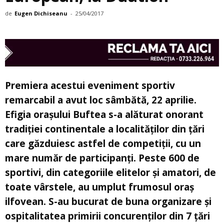
de
Eugen Dichiseanu
-
25/04/2017
Premiera acestui eveniment sportiv
remarcabil a avut loc sâmbătă, 22 aprilie.
Efigia oraşului Buftea s-a alăturat onorant
tradiţiei continentale a localităţilor din ţări
care găzduiesc astfel de competiţii, cu un
mare număr de participanţi. Peste 600 de
sportivi, din categoriile elitelor şi amatori, de
toate vârstele, au umplut frumosul oraş
ilfovean. S-au bucurat de buna organizare şi
ospitalitatea primirii concurenților din 7 ţări