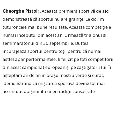
Gheorghe Pistol:
„Aceas­­­tă premieră sportivă de aici
demonstrează că sportul nu are graniţe. Le dorim
tuturor cele mai bune rezultate. Această competiţie e
numai începutul din acest an. Urmează trialonul și
semimaratonul din 30 septembrie. Buftea
încurajează sportul pentru toţi, pentru că numai
astfel apar performanţele. Îi felicit pe toţi competitorii
din acest campionat european și pe câştigătorii lui. Îi
aşteptăm an de an în oraşul nostru verde şi curat,
demonstrând că miş­carea sportivă devine tot mai
accentuat obişnuinţa unei tradiţii consacrate”.