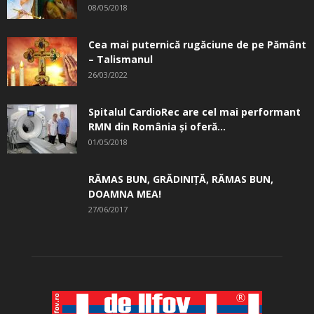
08/05/2018
Cea mai puternică rugăciune de pe Pământ
– Talismanul
26/03/2022
Spitalul CardioRec are cel mai performant
RMN din România și oferă...
01/05/2018
RĂMAS BUN, GRĂDINIŢĂ, ­RĂMAS BUN,
DOAMNA MEA!
27/06/2017