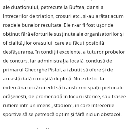
ale duatlonului, petrecute la Buftea, dar şi a
întrecerilor de triatlon, crosuri etc., şi-au arătat acum
roadele bunelor rezultate. Ele n-ar fi fost ușor de
obținut fără eforturile susţinute ale organizatorilor şi
oficialităţilor orașului, care au făcut posibilă
desfăşurarea, în condiţii excelente, a tuturor probelor
de concurs. Iar administraţia locală, condusă de
primarul Gheorghe Pistol, a izbutit să ofere şi de
această dată o reuşită deplină. Nu e de loc la
îndemâna oricărui edil să transformi spaţii pietonale
orăşeneşti, de promenadă în locuri istorice, sau trasee
rutiere într-un imens „stadion”, în care întrecerile
sportive să se petreacă optim şi fără niciun obstacol.