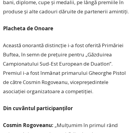
bani, diplome, cupe și medalii, pe lângă premiile în
produse și alte cadouri dăruite de partenerii amintiți.
Placheta de Onoare
Această onorantă dis­tincție i-a fost oferită Primăriei
Buftea, în semn de prețuire pentru „Găzduirea
Campiona­tului Sud-Est European de Duatlon”.
Premiul i-a fost înmânat primarului Gheorghe Pistol
de către Cosmin Rogoveanu, vicepreședintele
asociației organizatoare a competiției.
Din cuvântul participanților
Cosmin Rogoveanu:
„Mulțumim în primul rând