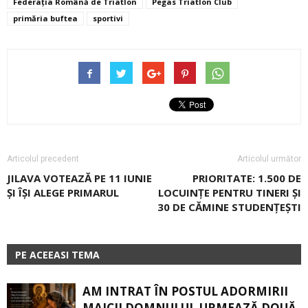
Federația Română de Triatlon
Pegas Triatlon Club
primăria buftea
sportivi
Articolul precedent
Articolul următor
JILAVA VOTEAZĂ PE 11 IUNIE
PRIORITATE: 1.500 DE
ŞI ÎŞI ALEGE PRIMARUL
LOCUINȚE PENTRU TINERI ȘI
30 DE CĂMINE STUDENȚEȘTI
PE ACEEASI TEMA
AM INTRAT ÎN POSTUL ADORMIRII
MAICII DOMNULUI. URMEAZĂ DOUĂ