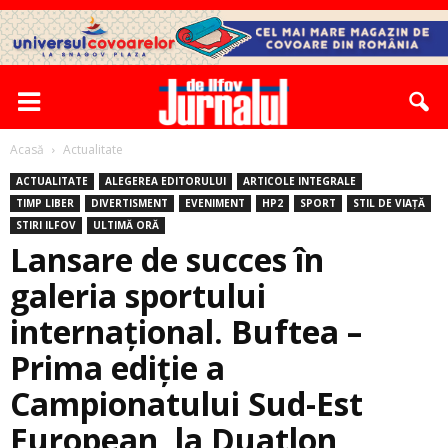
Acasă
Actualitate
ACTUALITATE
ALEGEREA EDITORULUI
ARTICOLE INTEGRALE
TIMP LIBER
DIVERTISMENT
EVENIMENT
HP2
SPORT
STIL DE VIAȚĂ
STIRI ILFOV
ULTIMĂ ORĂ
Lansare de succes în
galeria sportului
internaţional. Buftea –
Prima ediţie a
Campionatului Sud-Est
European, la Duatlon