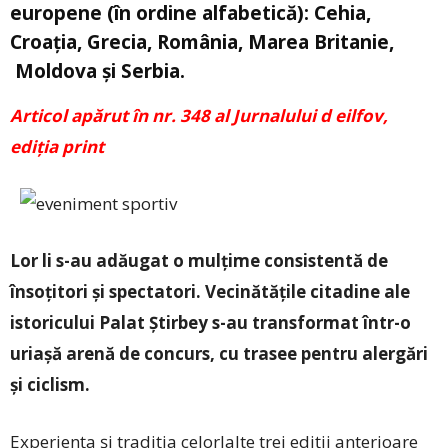
europene (în ordine alfabetică): Cehia,
Croaţia, Grecia, România, Marea Britanie,
Moldova şi Serbia.
Articol apărut în nr. 348 al Jurnalului d eilfov,
ediția print
Lor li s-au adăugat o mulțime consistentă de
însoțitori și spectatori. Vecinătăţile citadine ale
istoricului Palat Ştirbey s-au transformat într-o
uriaşă arenă de concurs, cu trasee pentru alergări
şi ciclism.
Experienţa şi tradiţia celorlalte trei ediţii anterioare