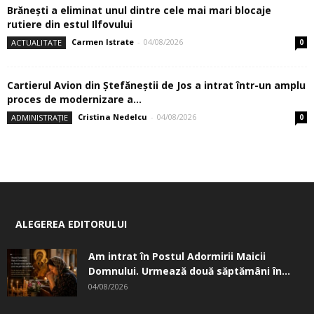
Brănești a eliminat unul dintre cele mai mari blocaje
rutiere din estul Ilfovului
Carmen Istrate
-
04/08/2026
ACTUALITATE
0
Cartierul Avion din Ştefăneştii de Jos a intrat într-un amplu
proces de modernizare a...
Cristina Nedelcu
-
04/08/2026
ADMINISTRAȚIE
0
ALEGEREA EDITORULUI
Am intrat în Postul Adormirii Maicii
Domnului. Urmează două săptămâni în...
04/08/2026