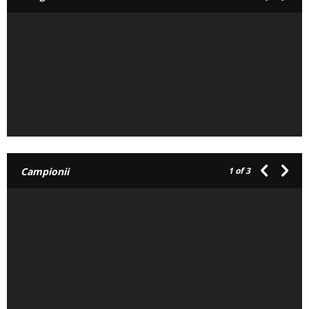
Campionii
1
of 3