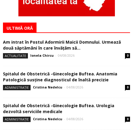
ULTIMĂ ORĂ
Am intrat în Postul Adormirii Maicii Domnului. Urmează
două săptămâni în care învăţăm să...
Ionela Chircu
-
04/08/2026
ACTUALITATE
0
Spitalul de Obstetrică -Ginecologie Buftea. Anatomia
Patologică susţine diagnosticul de înaltă precizie
Cristina Nedelcu
-
04/08/2026
ADMINISTRAȚIE
0
Spitalul de Obstetrică -Ginecologie Buftea. Urologia
dezvoltă serviciile medicale
Cristina Nedelcu
-
04/08/2026
ADMINISTRAȚIE
0