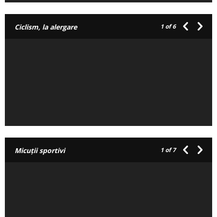
Ciclism, la alergare
1
of 6
Micuții sportivi
1
of 7