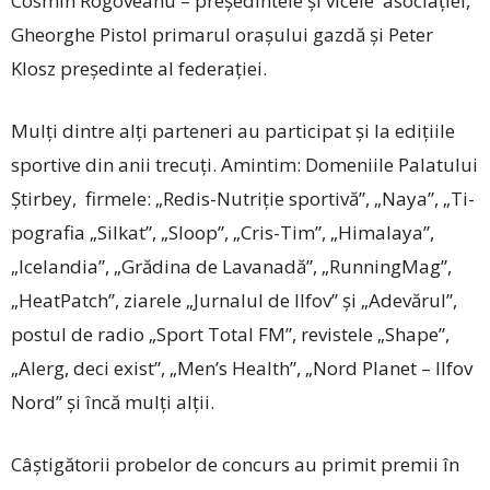
Cosmin Rogoveanu – președintele și vicele asociației,
Gheorghe Pistol primarul orașului gazdă și Peter
Klosz pre­șe­dinte al federației.
Mulți dintre alți parteneri au participat şi la ediţiile
sportive din anii trecuți. Amintim: Domeniile Palatului
Ştirbey, firmele: „Redis-Nutriţie sportivă”, „Naya”, „Ti­
pografia „Silkat”, „Sloop”, „Cris-Tim”, „Himalaya”,
„Icelandia”, „Grădina de Lavanadă”, „RunningMag”,
„HeatPatch”, ziarele „Jurnalul de Ilfov” și „Adevărul”,
postul de radio „Sport Total FM”, revistele „Shape”,
„Alerg, deci exist”, „Men’s Health”, „Nord Planet – Ilfov
Nord” și încă mulți alții.
Câștigătorii probelor de concurs au primit premii în