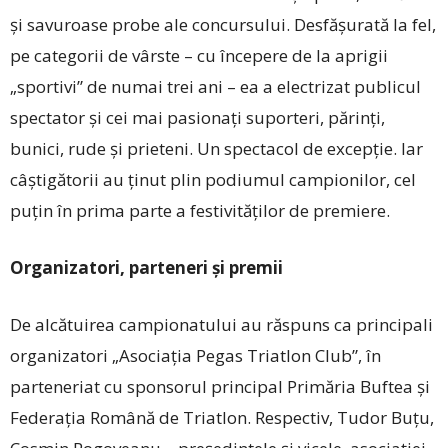
și savuroase probe ale concursului. Des­fă­șurată la fel,
pe categorii de vârste – cu începere de la aprigii
„sportivi” de numai trei ani – ea a electrizat publicul
spectator și cei mai pasionați suporteri, părinți,
bunici, rude și prieteni. Un spectacol de excepție. Iar
câștigătorii au ținut plin podiumul campionilor, cel
pu­țin în prima parte a festivităților de premiere.
Organizatori, parteneri și premii
De alcătuirea campionatului au răspuns ca principali
organizatori „Asociația Pegas Triatlon Club”, în
parteneriat cu sponsorul principal Primăria Buftea și
Federația Română de Triatlon. Respectiv, Tudor Buțu,