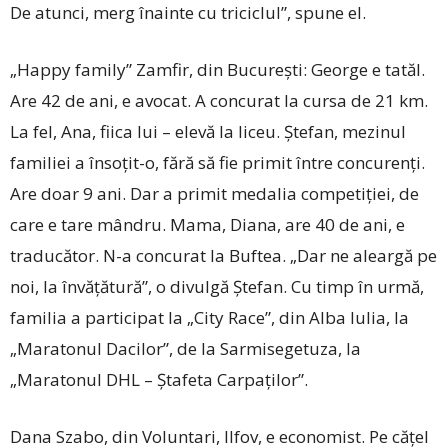
De atunci, merg înainte cu triciclul”, spune el.
„Happy family” Zamfir, din București: George e tatăl.
Are 42 de ani, e avocat. A concurat la ­cursa de 21 km.
La fel, Ana, fiica lui – elevă la liceu. Ștefan, mezinul
familiei a însoțit-o, fără să fie primit între concurenți.
Are doar 9 ani. Dar a primit medalia competiției, de
care e tare mândru. Mama, Diana, are 40 de ani, e
traducător. N-a concurat la Buftea. „Dar ne aleargă pe
noi, la învățătură”, o divulgă Ștefan. Cu timp în urmă,
familia a participat la „City Race”, din Alba Iulia, la
„Maratonul Dacilor”, de la Sarmisegetuza, la
„Maratonul DHL – Ștafeta Carpaților”.
Dana Szabo, din Voluntari, Ilfov, e economist. Pe căţel