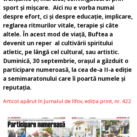
sport şi mişcare. Aici nu e vorba numai
despre efort, ci şi despre educaţie, implicare,
reglarea ritmurilor vitale, terapie şi câte
altele. În acest mod de viaţă, Buftea a
devenit un reper al cultivării spiritului
atletic, pe lângă cel cultural, sau artistic.
Duminică, 30 septembrie, orașul a găzduit o
participare numeroasă, la cea de-a II-a ediţie
a semimaratonului care îi poartă numele şi
reputaţia.
Articol apărut în Jurnalul de Ilfov, ediția print, nr. 422