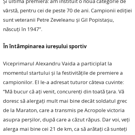
Şi ultima premieră: am instituit o nouă categorie de
vârstă, pentru cei de peste 70 de ani. Campionii ediţiei
sunt veteranii Petre Zeveleanu şi Gil Popistaşu,
născuţi în 1947”.
În întâmpinarea iureșului sportiv
Viceprimarul Alexandru Vaida a participlat la
momentul startului și la festivitățile de premiere a
campionilor. El le-a adresat tuturor câteva cuvinte:
“Mă bucur că aţi venit, concurenţi din toată ţara. Vă
doresc să alergaţi mult mai bine decât soldatul grec
de la Maraton, care a transmis pe Acropole victoria
asupra perșilor, după care a căzut răpus. Dar voi, veţi
alerga mai bine cei 21 de km, ca să arătaţi că sunteţi