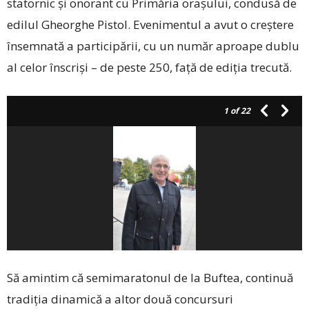
statornic şi onorant cu Primăria oraşului, condusă de
edilul ­Gheorghe Pistol. Evenimentul a avut o creştere
însemnată a participării, cu un număr aproape dublu
al celor înscrişi – de peste 250, faţă de ediţia trecută.
1
of 22
Să amintim că semimaratonul de la Buftea, continuă
tradiţia dinamică a altor două concursuri