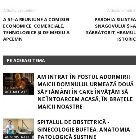
Articolul precedent
Articolul următor
A 51-A REUNIUNE A COMISIEI
PAROHIA SILIȘTEA
ECONOMICE, COMERCIALE,
SNAGOVULUI ȘI-A
TEHNOLOGICE ȘI DE MEDIU A
SĂRBĂTORIT HRAMUL
APCEMN
ISTORIC
PE ACEEASI TEMA
AM INTRAT ÎN POSTUL ADORMIRII
MAICII DOMNULUI. URMEAZĂ DOUĂ
SĂPTĂMÂNI ÎN CARE ÎNVĂŢĂM SĂ
ACTUALITATE
NE ÎNTOARCEM ACASĂ, ÎN BRAŢELE
MAICII NOASTRE
SPITALUL DE OBSTETRICĂ -
GINECOLOGIE BUFTEA. ANATOMIA
PATOLOGICĂ SUSŢINE
ADMINISTRAȚIE