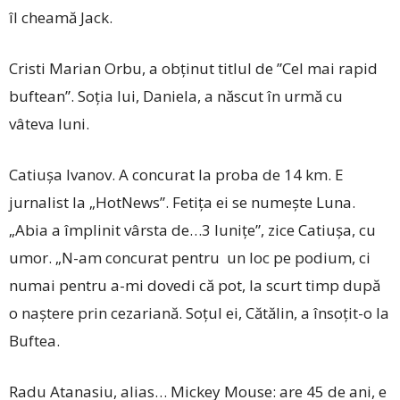
îl cheamă Jack.
Cristi Marian Orbu, a obținut titlul de ”Cel mai rapid
buftean”. Soţia lui, Daniela, a născut în urmă cu
vâteva luni.
Catiuşa Ivanov. A concurat la proba de 14 km. E
jurnalist la „HotNews”. Fetița ei se nu­meș­te Luna.
„Abia a împlinit vârsta de…3 lunițe”, zice Catiușa, cu
umor. „N-am concurat pentru un loc pe podium, ci
numai pentru a-mi dovedi că pot, la scurt timp după
o naștere prin cezariană. Soțul ei, Cătălin, a însoțit-o la
Buftea.
Radu Atanasiu, alias… Mickey Mouse: are 45 de ani, e