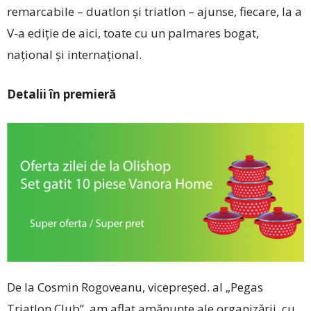
remarcabile – duatlon şi triatlon – ajunse, fiecare, la a
V-a ediţie de aici, toate cu un palmares bogat,
naţional şi internaţional.
Detalii în premieră
De la Cosmin Rogoveanu, vicepreşed. al „Pegas
Triatlon Club”, am aflat amănunte ale organizării, cu