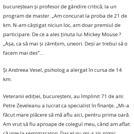
bucureștean și profesor de gândire critică, la un
program de master. „Am concurat la proba de 21 de
km. N-am câştigat niciun loc, am doar premiul de
participare. De ce a ales ținuta lui Mickey Mouse ?
„Așa, ca să mai şi zâmbim, uneori. Deşi ar trebui să o
facem mai des”…
Și Andreea Vesel, psiholog a alergat în cursa de 14
km.
Veteranii ediției, bucu­reș­teni, au împlinit 71 de ani:
Petre Zeveleanu a lucrat ca specialist în finanţe. „Mi-a
făcut mare plăcere să mă aflu aici, pentru prima oară.
Am vrut să fiu aproape de colegul meu, când am aflat
că vine la semimaraton. Dar el nu mi-a zis nimic