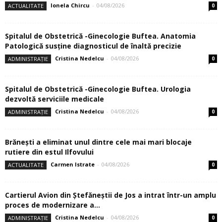
Ionela Chircu
-
04/08/2026
ACTUALITATE
0
Spitalul de Obstetrică -Ginecologie Buftea. Anatomia
Patologică susţine diagnosticul de înaltă precizie
Cristina Nedelcu
-
04/08/2026
ADMINISTRAȚIE
0
Spitalul de Obstetrică -Ginecologie Buftea. Urologia
dezvoltă serviciile medicale
Cristina Nedelcu
-
04/08/2026
ADMINISTRAȚIE
0
Brănești a eliminat unul dintre cele mai mari blocaje
rutiere din estul Ilfovului
Carmen Istrate
-
04/08/2026
ACTUALITATE
0
Cartierul Avion din Ştefăneştii de Jos a intrat într-un amplu
proces de modernizare a...
Cristina Nedelcu
-
04/08/2026
ADMINISTRAȚIE
0