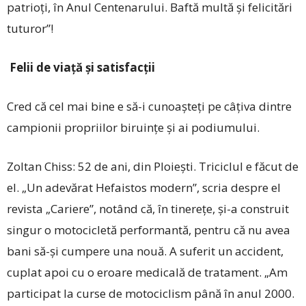
patrioţi, în Anul Centenarului. Baftă multă și felicitări
tuturor”!
Felii de viață și satisfacții
Cred că cel mai bine e să-i cunoașteți pe câțiva dintre
campionii propriilor biruințe și ai podiumului.
Zoltan Chiss: 52 de ani, din Ploieşti. Triciclul e făcut de
el. „Un adevărat Hefaistos modern”, scria despre el
revista „Cariere”, notând că, în tinereţe, şi-a construit
singur o motocicletă performantă, pentru că nu avea
bani să-și cumpere una nouă. A suferit un accident,
cuplat apoi cu o eroare medicală de tratament. „Am
participat la curse de motociclism până în anul 2000.