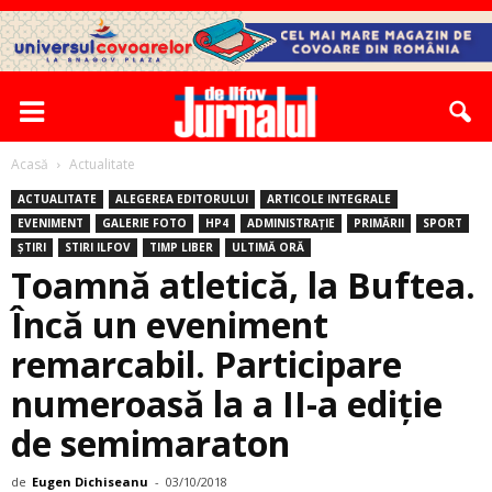
Acasă
Actualitate
ACTUALITATE
ALEGEREA EDITORULUI
ARTICOLE INTEGRALE
EVENIMENT
GALERIE FOTO
HP4
ADMINISTRAȚIE
PRIMĂRII
SPORT
ȘTIRI
STIRI ILFOV
TIMP LIBER
ULTIMĂ ORĂ
Toamnă atletică, la Buftea.
Încă un eveniment
remarcabil. Participare
numeroasă la a II-a ediţie
de semimaraton
de
Eugen Dichiseanu
-
03/10/2018