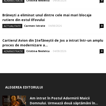
Cristina Nedelcu
-
04/08/2026
ADMINISTRAȚIE
0
Brănești a eliminat unul dintre cele mai mari blocaje
rutiere din estul Ilfovului
Carmen Istrate
-
04/08/2026
ACTUALITATE
0
Cartierul Avion din Ştefăneştii de Jos a intrat într-un amplu
proces de modernizare a...
Cristina Nedelcu
-
04/08/2026
ADMINISTRAȚIE
0
ALEGEREA EDITORULUI
Am intrat în Postul Adormirii Maicii
Domnului. Urmează două săptămâni în...