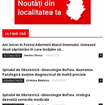
ULTIMĂ ORĂ
Am intrat în Postul Adormirii Maicii Domnului. Urmează
două săptămâni în care învăţăm să...
Ionela Chircu
-
04/08/2026
ACTUALITATE
0
Spitalul de Obstetrică -Ginecologie Buftea. Anatomia
Patologică susţine diagnosticul de înaltă precizie
Cristina Nedelcu
-
04/08/2026
ADMINISTRAȚIE
0
Spitalul de Obstetrică -Ginecologie Buftea. Urologia
dezvoltă serviciile medicale