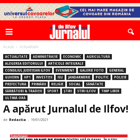
Acasă
Actualitate
ACTUALITATE
ADMINISTRAȚIE
ECONOMIC
AGRICULTURĂ
ALEGEREA EDITORULUI
ARTICOLE INTEGRALE
CONSILIUL JUDEȚEAN ILFOV
EVENIMENT
GALERIE FOTO
GENERAL
GUVERN
HP1
INVESTIȚII
ISU
JANDARMERIE
POLITIC
POLIȚIE
PREFECTURA
PRIMĂRII
RELIGIE
SOCIAL
SĂNĂTATE
SĂRBĂTORI & TRADIȚII
SPORT
ȘTIRI
STIRI ILFOV
TIMP LIBER
ULTIMĂ ORĂ
A apărut Jurnalul de Ilfov!
de
Redactia
-
19/01/2021