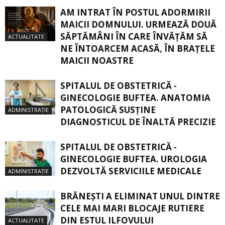
AM INTRAT ÎN POSTUL ADORMIRII
MAICII DOMNULUI. URMEAZĂ DOUĂ
SĂPTĂMÂNI ÎN CARE ÎNVĂŢĂM SĂ
ACTUALITATE
NE ÎNTOARCEM ACASĂ, ÎN BRAŢELE
MAICII NOASTRE
SPITALUL DE OBSTETRICĂ -
GINECOLOGIE BUFTEA. ANATOMIA
PATOLOGICĂ SUSŢINE
ADMINISTRAȚIE
DIAGNOSTICUL DE ÎNALTĂ PRECIZIE
SPITALUL DE OBSTETRICĂ -
GINECOLOGIE BUFTEA. UROLOGIA
DEZVOLTĂ SERVICIILE MEDICALE
ADMINISTRAȚIE
BRĂNEȘTI A ELIMINAT UNUL DINTRE
CELE MAI MARI BLOCAJE RUTIERE
DIN ESTUL ILFOVULUI
ACTUALITATE