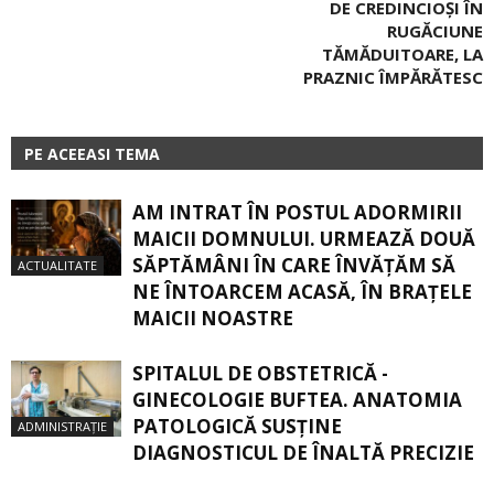
DE CREDINCIOȘI ÎN
RUGĂCIUNE
TĂMĂDUITOARE, LA
PRAZNIC ÎMPĂRĂTESC
PE ACEEASI TEMA
AM INTRAT ÎN POSTUL ADORMIRII
MAICII DOMNULUI. URMEAZĂ DOUĂ
SĂPTĂMÂNI ÎN CARE ÎNVĂŢĂM SĂ
ACTUALITATE
NE ÎNTOARCEM ACASĂ, ÎN BRAŢELE
MAICII NOASTRE
SPITALUL DE OBSTETRICĂ -
GINECOLOGIE BUFTEA. ANATOMIA
PATOLOGICĂ SUSŢINE
ADMINISTRAȚIE
DIAGNOSTICUL DE ÎNALTĂ PRECIZIE