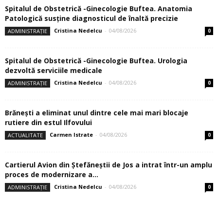
Spitalul de Obstetrică -Ginecologie Buftea. Anatomia
Patologică susţine diagnosticul de înaltă precizie
Cristina Nedelcu
-
04/08/2026
ADMINISTRAȚIE
0
Spitalul de Obstetrică -Ginecologie Buftea. Urologia
dezvoltă serviciile medicale
Cristina Nedelcu
-
04/08/2026
ADMINISTRAȚIE
0
Brănești a eliminat unul dintre cele mai mari blocaje
rutiere din estul Ilfovului
Carmen Istrate
-
04/08/2026
ACTUALITATE
0
Cartierul Avion din Ştefăneştii de Jos a intrat într-un amplu
proces de modernizare a...
Cristina Nedelcu
-
04/08/2026
ADMINISTRAȚIE
0