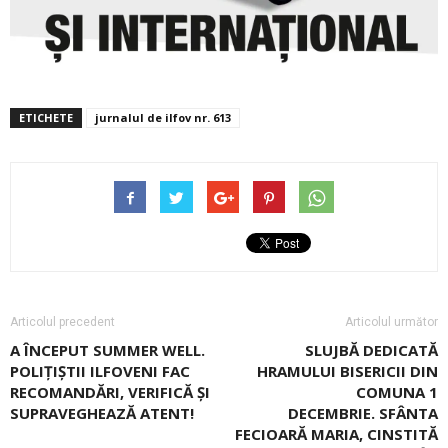
ETICHETE
jurnalul de ilfov nr. 613
Articolul precedent
Articolul următor
A ÎNCEPUT SUMMER WELL.
SLUJBĂ DEDICATĂ
POLIȚIȘTII ILFOVENI FAC
HRAMULUI BISERICII DIN
RECOMANDĂRI, VERIFICĂ ȘI
COMUNA 1
SUPRAVEGHEAZĂ ATENT!
DECEMBRIE. SFÂNTA
FECIOARĂ MARIA, CINSTITĂ