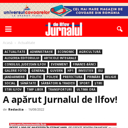
Acasă
Actualitate
ACTUALITATE
ADMINISTRAȚIE
ECONOMIC
AGRICULTURĂ
ALEGEREA EDITORULUI
ARTICOLE INTEGRALE
CONSILIUL JUDEȚEAN ILFOV
EVENIMENT
FINANȚE-BĂNCI
GALERIE FOTO
GENERAL
GUVERN
HP1
INVESTIȚII
ISU
JANDARMERIE
POLITIC
POLIȚIE
PREFECTURA
PRIMĂRII
RELIGIE
SOCIAL
SĂNĂTATE
SĂRBĂTORI & TRADIȚII
SPORT
ȘTIRI
STIRI ILFOV
TIMP LIBER
TRANSPORTURI
ULTIMĂ ORĂ
A apărut Jurnalul de Ilfov!
de
Redactia
-
16/08/2022