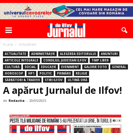
Acasă
Actualitate
ACTUALITATE
ADMINISTRAȚIE
ALEGEREA EDITORULUI
ANUNTURI
ARTICOLE INTEGRALE
CONSILIUL JUDEȚEAN ILFOV
TIMP LIBER
CULTURĂ
SOCIAL
EDUCAȚIE
EVENIMENT
GALERIE FOTO
GENERAL
HOROSCOP
HP1
POLITIC
PRIMĂRII
RELIGIE
SĂRBĂTORI & TRADIȚII
STIRI ILFOV
ULTIMĂ ORĂ
A apărut Jurnalul de Ilfov!
de
Redactia
-
20/05/2025