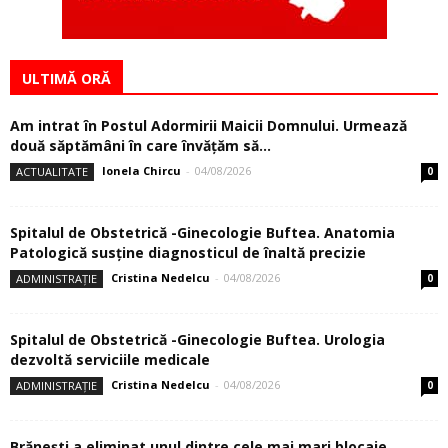
ULTIMĂ ORĂ
Am intrat în Postul Adormirii Maicii Domnului. Urmează
două săptămâni în care învăţăm să...
Ionela Chircu
-
04/08/2026
ACTUALITATE
0
Spitalul de Obstetrică -Ginecologie Buftea. Anatomia
Patologică susţine diagnosticul de înaltă precizie
Cristina Nedelcu
-
04/08/2026
ADMINISTRAȚIE
0
Spitalul de Obstetrică -Ginecologie Buftea. Urologia
dezvoltă serviciile medicale
Cristina Nedelcu
-
04/08/2026
ADMINISTRAȚIE
0
Brănești a eliminat unul dintre cele mai mari blocaje