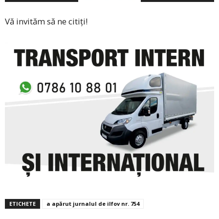
Vă invităm să ne citiți!
ETICHETE
a apărut jurnalul de ilfov nr. 754