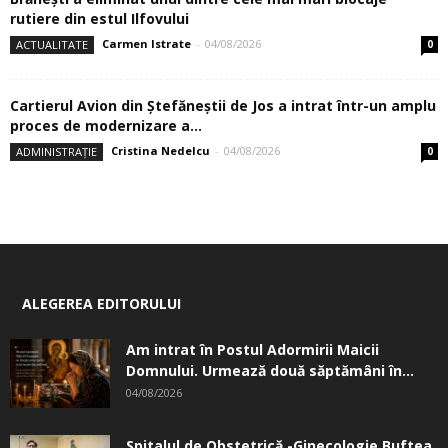
rutiere din estul Ilfovului
Carmen Istrate
-
04/08/2026
ACTUALITATE
0
Cartierul Avion din Ştefăneştii de Jos a intrat într-un amplu
proces de modernizare a...
Cristina Nedelcu
-
04/08/2026
ADMINISTRAȚIE
0
ALEGEREA EDITORULUI
Am intrat în Postul Adormirii Maicii
Domnului. Urmează două săptămâni în...
04/08/2026
Spitalul de Obstetrică -Ginecologie Buftea.