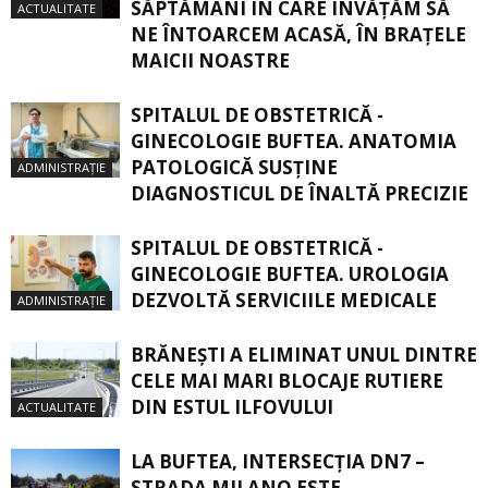
SĂPTĂMÂNI ÎN CARE ÎNVĂŢĂM SĂ
ACTUALITATE
NE ÎNTOARCEM ACASĂ, ÎN BRAŢELE
MAICII NOASTRE
SPITALUL DE OBSTETRICĂ -
GINECOLOGIE BUFTEA. ANATOMIA
PATOLOGICĂ SUSŢINE
ADMINISTRAȚIE
DIAGNOSTICUL DE ÎNALTĂ PRECIZIE
SPITALUL DE OBSTETRICĂ -
GINECOLOGIE BUFTEA. UROLOGIA
DEZVOLTĂ SERVICIILE MEDICALE
ADMINISTRAȚIE
BRĂNEȘTI A ELIMINAT UNUL DINTRE
CELE MAI MARI BLOCAJE RUTIERE
DIN ESTUL ILFOVULUI
ACTUALITATE
LA BUFTEA, INTERSECŢIA DN7 –
STRADA MILANO ESTE