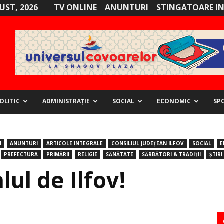
GUST, 2026
TV ONLINE
ANUNTURI
STINGATOARE I
OLITIC
ADMINISTRAȚIE
SOCIAL
ECONOMIC
SP
I
ANUNTURI
ARTICOLE INTEGRALE
CONSILIUL JUDEȚEAN ILFOV
SOCIAL
E
PREFECTURA
PRIMĂRII
RELIGIE
SĂNĂTATE
SĂRBĂTORI & TRADIȚII
ȘTIRI
lul de Ilfov!