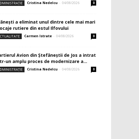
Cristina Nedelcu
-
04/08/2026
DMINISTRAȚIE
0
rănești a eliminat unul dintre cele mai mari
ocaje rutiere din estul Ilfovului
Carmen Istrate
-
04/08/2026
CTUALITATE
0
rtierul Avion din Ştefăneştii de Jos a intrat
ntr-un amplu proces de modernizare a...
Cristina Nedelcu
-
04/08/2026
DMINISTRAȚIE
0