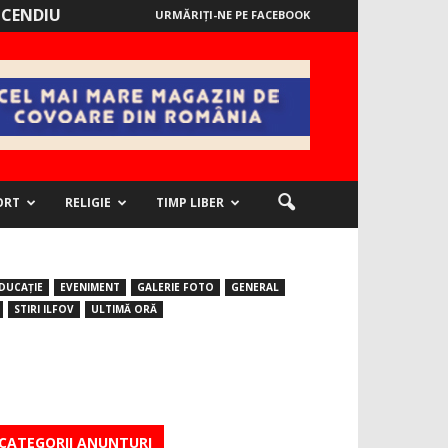
NCENDIU
URMĂRIȚI-NE PE FACEBOOK
ORT
RELIGIE
TIMP LIBER
DUCAȚIE
EVENIMENT
GALERIE FOTO
GENERAL
STIRI ILFOV
ULTIMĂ ORĂ
CATEGORII ANUNTURI