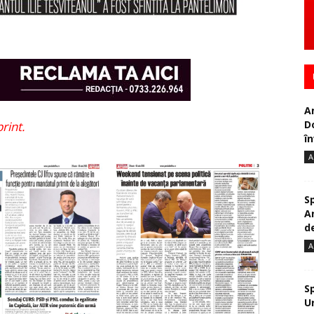
A
D
rint.
în
A
S
A
de
A
S
U