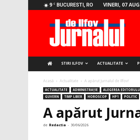
9
VINERI, 07 AU
C
BUCURESTI, RO
Jurnalul
de
Ilfov
STIRI ILFOV
ACTUALITATE
P
Acasă
Actualitate
A apărut Jurnalul de Ilfov!
ACTUALITATE
ADMINISTRAȚIE
ALEGEREA EDITORULU
GUVERN
TIMP LIBER
HOROSCOP
HP1
POLITIC
A apărut Jurna
de
Redactia
-
30/06/2026