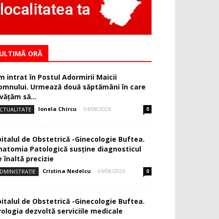
ULTIMĂ ORĂ
m intrat în Postul Adormirii Maicii
omnului. Urmează două săptămâni în care
văţăm să...
Ionela Chircu
-
04/08/2026
CTUALITATE
0
pitalul de Obstetrică -Ginecologie Buftea.
natomia Patologică susţine diagnosticul
 înaltă precizie
Cristina Nedelcu
-
04/08/2026
DMINISTRAȚIE
0
pitalul de Obstetrică -Ginecologie Buftea.
rologia dezvoltă serviciile medicale