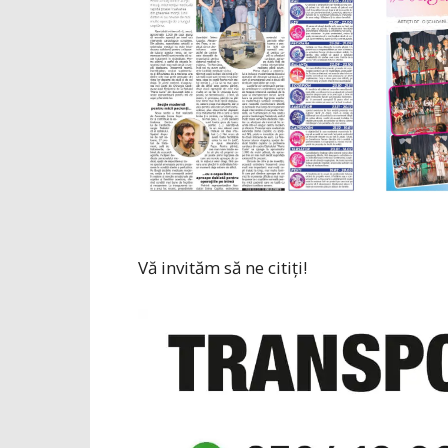
Vă invităm să ne citiți!