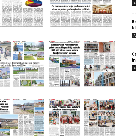
A
B
bl
A
Ca
î
A