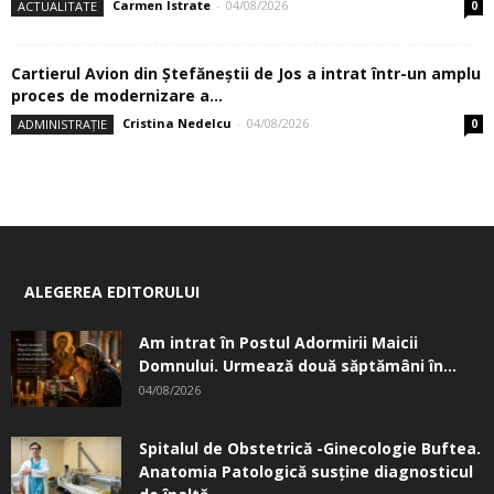
Carmen Istrate
-
04/08/2026
ACTUALITATE
0
Cartierul Avion din Ştefăneştii de Jos a intrat într-un amplu
proces de modernizare a...
Cristina Nedelcu
-
04/08/2026
ADMINISTRAȚIE
0
ALEGEREA EDITORULUI
Am intrat în Postul Adormirii Maicii
Domnului. Urmează două săptămâni în...
04/08/2026
Spitalul de Obstetrică -Ginecologie Buftea.
Anatomia Patologică susţine diagnosticul