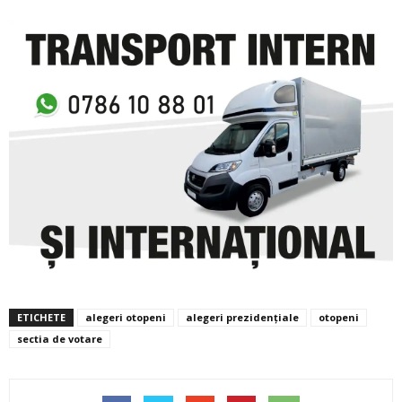
ETICHETE
alegeri otopeni
alegeri prezidențiale
otopeni
sectia de votare