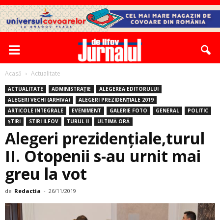
Acasă
Actualitate
ACTUALITATE
ADMINISTRAȚIE
ALEGEREA EDITORULUI
ALEGERI VECHI (ARHIVA)
ALEGERI PREZIDENȚIALE 2019
ARTICOLE INTEGRALE
EVENIMENT
GALERIE FOTO
GENERAL
POLITIC
ȘTIRI
STIRI ILFOV
TURUL II
ULTIMĂ ORĂ
Alegeri prezidențiale,turul
II. Otopenii s-au urnit mai
greu la vot
de
Redactia
-
26/11/2019