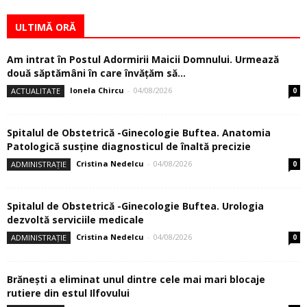
ULTIMĂ ORĂ
Am intrat în Postul Adormirii Maicii Domnului. Urmează
două săptămâni în care învăţăm să...
Ionela Chircu
-
04/08/2026
ACTUALITATE
0
Spitalul de Obstetrică -Ginecologie Buftea. Anatomia
Patologică susţine diagnosticul de înaltă precizie
Cristina Nedelcu
-
04/08/2026
ADMINISTRAȚIE
0
Spitalul de Obstetrică -Ginecologie Buftea. Urologia
dezvoltă serviciile medicale
Cristina Nedelcu
-
04/08/2026
ADMINISTRAȚIE
0
Brănești a eliminat unul dintre cele mai mari blocaje
rutiere din estul Ilfovului