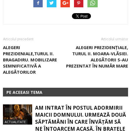
Articolul precedent
Articolul următor
ALEGERI
ALEGERI PREZIDENȚIALE,
PREZIDENIALE,TURUL II.
TURUL II. MOARA-VLĂSIEI.
BRAGADIRU. MOBILIZARE
ALEGĂTORII S-AU
SEMNIFICATIVĂ A
PREZENTAT ÎN NUMĂR MARE
ALEGĂTORILOR
PE ACEEASI TEMA
AM INTRAT ÎN POSTUL ADORMIRII
MAICII DOMNULUI. URMEAZĂ DOUĂ
SĂPTĂMÂNI ÎN CARE ÎNVĂŢĂM SĂ
ACTUALITATE
NE ÎNTOARCEM ACASĂ, ÎN BRAŢELE