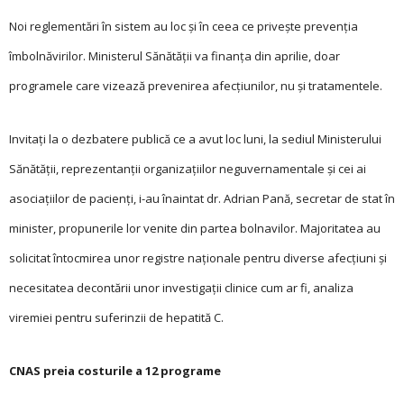
Noi reglementări în sistem au loc şi în ceea ce priveşte prevenţia
îmbolnăvirilor. Ministerul Sănătăţii va finanţa din aprilie, doar
programele care vizează prevenirea afecţiunilor, nu şi tratamentele.
Invitaţi la o dezbatere publică ce a avut loc luni, la sediul Ministerului
Sănătăţii, reprezentanţii organizaţiilor neguvernamentale şi cei ai
asociaţiilor de pacienţi, i-au înaintat dr. Adrian Pană, secretar de stat în
minister, propunerile lor venite din partea bolnavilor. Majoritatea au
solicitat întocmirea unor registre naţionale pentru diverse afecţiuni şi
necesitatea decontării unor investigaţii clinice cum ar fi, analiza
viremiei pentru suferinzii de hepatită C.
CNAS preia costurile a 12 programe