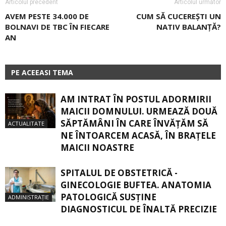
Articolul precedent
Articolul următor
AVEM PESTE 34.000 DE
CUM SĂ CUCEREȘTI UN
BOLNAVI DE TBC ÎN FIECARE
NATIV BALANŢĂ?
AN
PE ACEEASI TEMA
AM INTRAT ÎN POSTUL ADORMIRII
MAICII DOMNULUI. URMEAZĂ DOUĂ
SĂPTĂMÂNI ÎN CARE ÎNVĂŢĂM SĂ
ACTUALITATE
NE ÎNTOARCEM ACASĂ, ÎN BRAŢELE
MAICII NOASTRE
SPITALUL DE OBSTETRICĂ -
GINECOLOGIE BUFTEA. ANATOMIA
PATOLOGICĂ SUSŢINE
ADMINISTRAȚIE
DIAGNOSTICUL DE ÎNALTĂ PRECIZIE