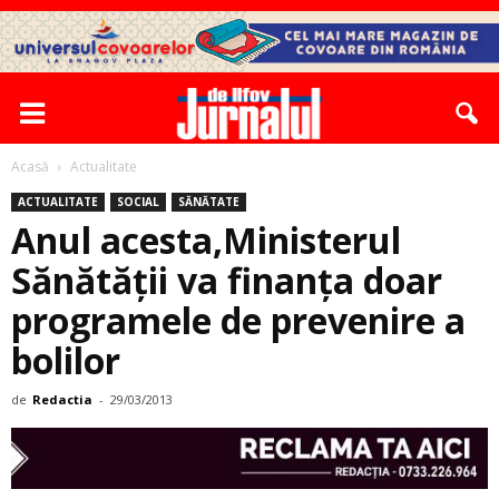
Acasă
Actualitate
ACTUALITATE
SOCIAL
SĂNĂTATE
Anul acesta,Ministerul
Sănătăţii va finanţa doar
programele de prevenire a
bolilor
de
Redactia
-
29/03/2013