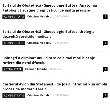
Spitalul de Obstetrică -Ginecologie Buftea. Anatomia
Patologică susţine diagnosticul de înaltă precizie
Cristina Nedelcu
-
04/08/2026
ADMINISTRAȚIE
0
Spitalul de Obstetrică -Ginecologie Buftea. Urologia
dezvoltă serviciile medicale
Cristina Nedelcu
-
04/08/2026
ADMINISTRAȚIE
0
Brănești a eliminat unul dintre cele mai mari blocaje
rutiere din estul Ilfovului
Carmen Istrate
-
04/08/2026
ACTUALITATE
0
Cartierul Avion din Ştefăneştii de Jos a intrat într-un amplu
proces de modernizare a...
Cristina Nedelcu
-
04/08/2026
ADMINISTRAȚIE
0