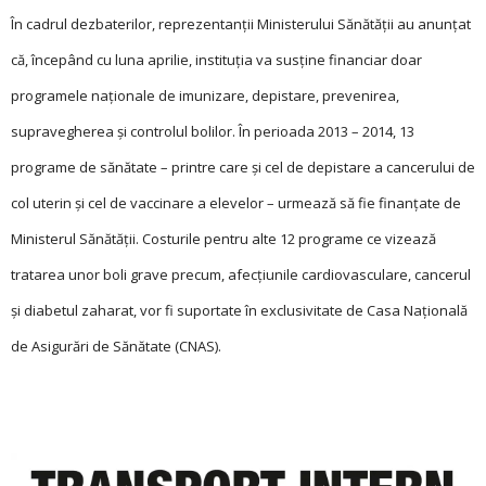
În cadrul dezbaterilor, reprezentanţii Ministerului Sănătăţii au anunţat
că, începând cu luna aprilie, instituţia va susţine financiar doar
programele naţionale de imunizare, depistare, prevenirea,
supravegherea şi controlul bolilor. În perioada 2013 – 2014, 13
programe de sănătate – printre care şi cel de depistare a cancerului de
col uterin şi cel de vaccinare a elevelor – urmează să fie finanţate de
Ministerul Sănătăţii. Costurile pentru alte 12 programe ce vizează
tratarea unor boli grave precum, afecţiunile cardiovasculare, cancerul
şi diabetul zaharat, vor fi suportate în exclusivitate de Casa Naţională
de Asigurări de Sănătate (CNAS).