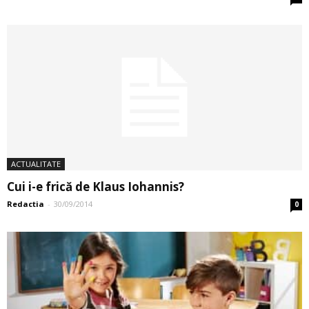
ACTUALITATE
Cui i-e frică de Klaus Iohannis?
Redactia
-
30/09/2014
0