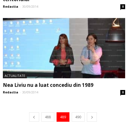
Redactia
-
30/09/2014
0
ACTUALITATE
Nea Liviu nu a luat concediu din 1989
Redactia
-
30/09/2014
0
488
489
490