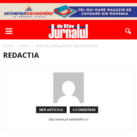
Acasă
Autori
Articole adaugate de către Redactia
REDACTIA
9875 ARTICOLE
0 COMENTARII
http://www.jurnaluldeilfov.ro