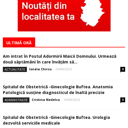
ULTIMĂ ORĂ
Am intrat în Postul Adormirii Maicii Domnului. Urmează
două săptămâni în care învăţăm să...
Ionela Chircu
-
04/08/2026
ACTUALITATE
0
Spitalul de Obstetrică -Ginecologie Buftea. Anatomia
Patologică susţine diagnosticul de înaltă precizie
Cristina Nedelcu
-
04/08/2026
ADMINISTRAȚIE
0
Spitalul de Obstetrică -Ginecologie Buftea. Urologia
dezvoltă serviciile medicale