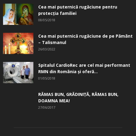
Cea mai puternică rugăciune pentru
protecția familiei
08/05/2018
Cea mai puternică rugăciune de pe Pământ
– Talismanul
26/03/2022
Spitalul CardioRec are cel mai performant
RMN din România și oferă...
01/05/2018
RĂMAS BUN, GRĂDINIŢĂ, ­RĂMAS BUN,
DOAMNA MEA!
27/06/2017