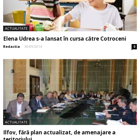
ACTUALITATE
Elena Udrea s-a lansat în cursa către Cotroceni
Redactia
-
30/09/2014
0
ACTUALITATE
Ilfov, fără plan actualizat, de amenajare a
teritoriului