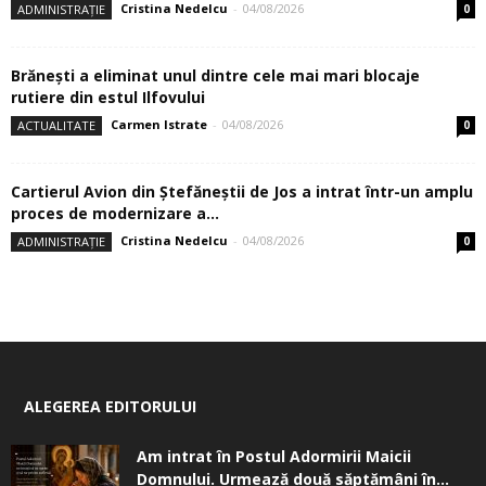
Cristina Nedelcu
-
04/08/2026
ADMINISTRAȚIE
0
Brănești a eliminat unul dintre cele mai mari blocaje
rutiere din estul Ilfovului
Carmen Istrate
-
04/08/2026
ACTUALITATE
0
Cartierul Avion din Ştefăneştii de Jos a intrat într-un amplu
proces de modernizare a...
Cristina Nedelcu
-
04/08/2026
ADMINISTRAȚIE
0
ALEGEREA EDITORULUI
Am intrat în Postul Adormirii Maicii
Domnului. Urmează două săptămâni în...