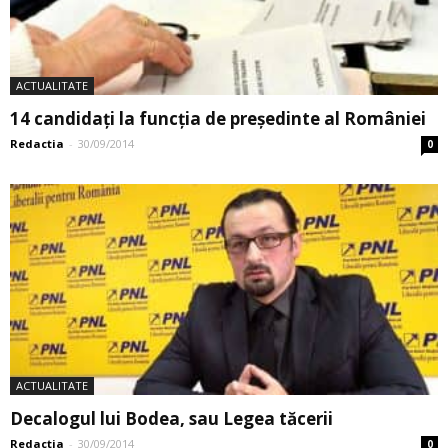
ACTUALITATE
14 candidați la funcția de președinte al României
Redactia
-
30/09/2014
0
ACTUALITATE
Decalogul lui Bodea, sau Legea tăcerii
Redactia
-
30/09/2014
0