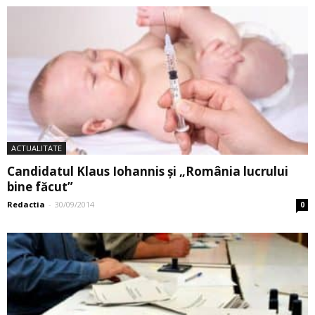
ACTUALITATE
Candidatul Klaus Iohannis şi „România lucrului
bine făcut”
Redactia
-
30/09/2014
0