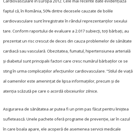
Cardiovasculare în Europa 2012. Cele mai recente date evidențiază
faptul că, în România, 50% dintre decesele cauzate de bolile
cardiovasculare sunt înregistrate în rândul reprezentanților sexului
tare. Conform raportului de evaluare a 2.017 subiecți, toți bărbați, au
prezentat un risc crescut de deces din cauza problemelor de sănătate
cardiacă sau vasculară. Obezitatea, fumatul, hipertensiunea arterială
și diabetul sunt principalii factori care cresc numărul bărbaților ce se
sting în urma complicațiilor afec­țiunilor cardiovasculare. “Stilul de viață
al oamenilor este amenințat de lipsa informațiilor, precum și de
atenția scăzută pe care o acordă obiceiurilor zilnice.
Asigurarea de sănătatea ar putea fi un prim pas făcut pentru liniștea
sufletească. Unele pachete oferă programe de prevenție, iar în cazul
în care boala apare, ele acoperă de asemenea servicii medicale