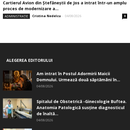
Cartierul Avion din Ştefăneştii de Jos a intrat într-un amplu
proces de modernizare a...
Cristina Nedelcu
-
04/08/2026
ADMINISTRAȚIE
0
ALEGEREA EDITORULUI
Am intrat în Postul Adormirii Maicii
Domnului. Urmează două săptămâni în...
04/08/2026
Spitalul de Obstetrică -Ginecologie Buftea.
Anatomia Patologică susţine diagnosticul
de înaltă...
04/08/2026