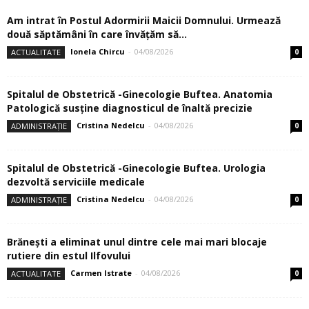
Am intrat în Postul Adormirii Maicii Domnului. Urmează
două săptămâni în care învăţăm să...
Ionela Chircu
-
04/08/2026
ACTUALITATE
0
Spitalul de Obstetrică -Ginecologie Buftea. Anatomia
Patologică susţine diagnosticul de înaltă precizie
Cristina Nedelcu
-
04/08/2026
ADMINISTRAȚIE
0
Spitalul de Obstetrică -Ginecologie Buftea. Urologia
dezvoltă serviciile medicale
Cristina Nedelcu
-
04/08/2026
ADMINISTRAȚIE
0
Brănești a eliminat unul dintre cele mai mari blocaje
rutiere din estul Ilfovului
Carmen Istrate
-
04/08/2026
ACTUALITATE
0