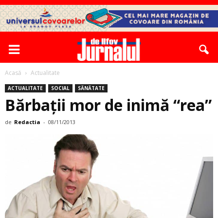
Acasă
Actualitate
ACTUALITATE
SOCIAL
SĂNĂTATE
Bărbații mor de inimă “rea”
de
Redactia
-
08/11/2013