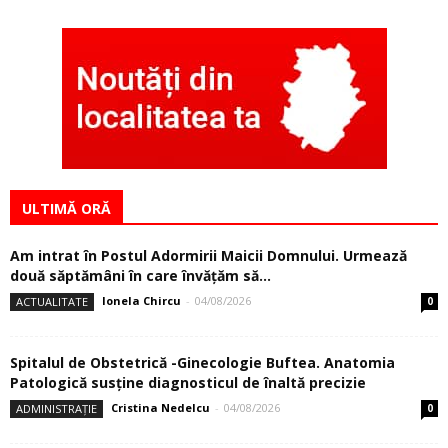
ULTIMĂ ORĂ
Am intrat în Postul Adormirii Maicii Domnului. Urmează
două săptămâni în care învăţăm să...
Ionela Chircu
-
04/08/2026
ACTUALITATE
0
Spitalul de Obstetrică -Ginecologie Buftea. Anatomia
Patologică susţine diagnosticul de înaltă precizie
Cristina Nedelcu
-
04/08/2026
ADMINISTRAȚIE
0