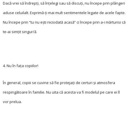
Dacă vrei să îndrepți, să înțelegi sau să discuți, nu începe prin plângeri
aduse celuilalt. Exprimă-ți mai mult sentimentele le­gate de acele fapte.
Nu începe prin “tu nu ești niciodată acasă” ci începe prin a-i mărturisi că
te-ai simțit singur/ă.
4. Nu în fața copiilor!
În general, copiii se cuvine să fie protejați de certuri și atmosfera
respingătoare în familie. Nu uita că acesta va fi modelul pe care ei îl
vor prelua.