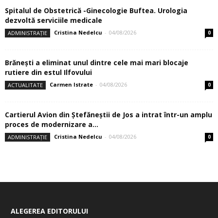
Spitalul de Obstetrică -Ginecologie Buftea. Urologia
dezvoltă serviciile medicale
Cristina Nedelcu
-
04/08/2026
ADMINISTRAȚIE
0
Brănești a eliminat unul dintre cele mai mari blocaje
rutiere din estul Ilfovului
Carmen Istrate
-
04/08/2026
ACTUALITATE
0
Cartierul Avion din Ştefăneştii de Jos a intrat într-un amplu
proces de modernizare a...
Cristina Nedelcu
-
04/08/2026
ADMINISTRAȚIE
0
ALEGEREA EDITORULUI