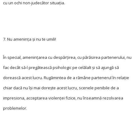
cu un ochi non-judecător situa­ția.
7. Nu amenința și nu te umili!
În special, amenin­ța­rea cu despărțirea, cu părăsirea partenerului, nu
fac decât să-l pregătească psihologic pe celălalt și să ajungă să
dorească acest lucru. Rugămintea de a rămâne partenerul în relație
chiar dacă nu își mai dorește acest lucru, scenele penibile de a
impresiona, acceptarea violenței fizice, nu înseamnă rezolvarea
problemelor.