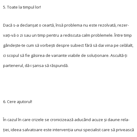
5. Toate la timpul lor!
Dacă s-a declanșat o ceartă, însă problema nu este rezolvată, re­zer­
vați-vă o zi sau un timp pentru a rediscuta calm problemele. Între timp
gândește-te cum să vorbești despre subiect fără să dai vina pe celălalt,
ci scopul să fie găsirea de variante viabile de soluționare. Ascultă-ți
partenerul, dă-i șansa să răspundă.
6. Cere ajutorul!
În cazul în care crizele se cronicizează aducând acuze și daune rela­
ției, ideea salvatoare este intervenția unui specia­list care să privească