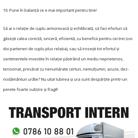
10. Pune în balanță ce e mai important pentru tine!
Să ai o relație de cuplu armonioasă și echilibrată, să faci eforturi să
găsești calea corectă, sinceră, eficientă, cu beneficii pentru cei trei (voi
doi parteneri de cuplu plus relația), sau să irosești tot efortul și
sentimentele investite în relație păstrând un mediu neprietenos,
tensionat, presărat cu nenumărate cer­turi, nemulțumiri, acuze, dez­
nodământuri urâte? Nu uita! Iubirea și ura sunt despărțite printr-un
perete foarte subțire și fragil!