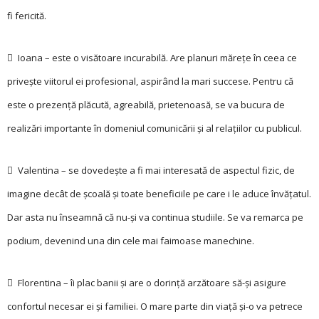
fi fericită.
 Ioana – este o visătoare incurabilă. Are planuri mărețe în ceea ce
privește viitorul ei profesional, aspirând la mari succese. Pentru că
este o prezență plăcută, agreabilă, prietenoasă, se va bucura de
realizări importante în domeniul comunicării și al relațiilor cu publicul.
 Valentina – se dove­dește a fi mai interesată de aspectul fizic, de
imagine decât de școală și toate beneficiile pe care i le aduce învățatul.
Dar asta nu înseamnă că nu-și va continua studiile. Se va remarca pe
podium, devenind una din cele mai faimoase manechine.
 Florentina – îi plac banii și are o dorință arzătoare să-și asigure
confortul necesar ei și familiei. O mare parte din viață și-o va petrece