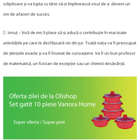
sclipitoare și va lupta cu tărie să-și împlinească visul de a deveni un
om de afaceri de succes.
 Ionuț – încă de mic îi place să-și aducă o contribuție în mai toate
activitățile pe care le desfășoară cei din jur. Toată viața va fi preocupat
de științele exacte și va fi însetat de cunoaștere. Va fi un bun profesor
de matematică, un fizician de excepție sau un chimist desăvârșit.