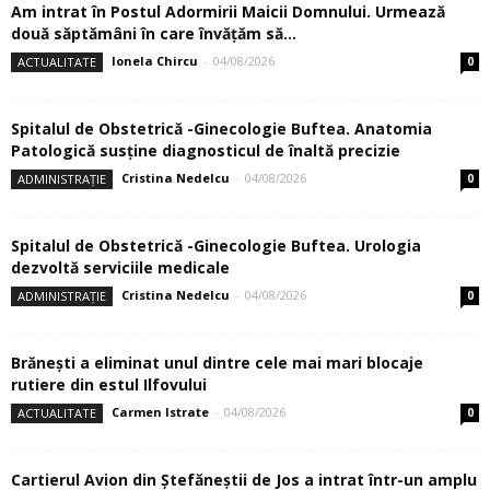
Am intrat în Postul Adormirii Maicii Domnului. Urmează
două săptămâni în care învăţăm să...
Ionela Chircu
-
04/08/2026
ACTUALITATE
0
Spitalul de Obstetrică -Ginecologie Buftea. Anatomia
Patologică susţine diagnosticul de înaltă precizie
Cristina Nedelcu
-
04/08/2026
ADMINISTRAȚIE
0
Spitalul de Obstetrică -Ginecologie Buftea. Urologia
dezvoltă serviciile medicale
Cristina Nedelcu
-
04/08/2026
ADMINISTRAȚIE
0
Brănești a eliminat unul dintre cele mai mari blocaje
rutiere din estul Ilfovului
Carmen Istrate
-
04/08/2026
ACTUALITATE
0
Cartierul Avion din Ştefăneştii de Jos a intrat într-un amplu