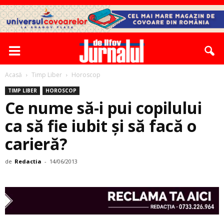
Acasă
Timp Liber
Horoscop
TIMP LIBER
HOROSCOP
Ce nume să-i pui copilului
ca să fie iubit şi să facă o
carieră?
de
Redactia
-
14/06/2013