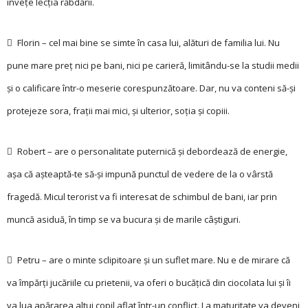
învețe lecția răbdării.
 Florin – cel mai bine se simte în casa lui, alături de familia lui. Nu
pune mare preț nici pe bani, nici pe carieră, limitându-se la studii medii
și o calificare într-o meserie corespunzătoare. Dar, nu va conteni să-și
protejeze sora, frații mai mici, și ulterior, soția și copiii.
 Robert – are o personalitate puternică și debordează de energie,
așa că așteaptă-te să-și impună punctul de vedere de la o vârstă
fragedă. Micul terorist va fi interesat de schimbul de bani, iar prin
muncă asiduă, în timp se va bucura și de marile câștiguri.
 Petru – are o minte sclipitoare și un suflet mare. Nu e de mirare că
va împărți jucăriile cu prietenii, va oferi o bucățică din ciocolata lui și îi
va lua apărarea altui copil aflat într-un conflict. La maturitate va deveni