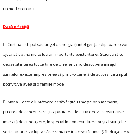
un medic renumit.
Dacă e fetiţă
 Cristina – chipul său angelic, energia și inteligența sclipitoare o vor
ajuta să obțină multe lucruri importante existenței ei. Studiează cu
deosebit interes tot ce ține de cifre iar când descoperă mirajul
științelor exacte, impresionează printr-o carieră de succes. La timpul
potrivit, va avea și o familie model.
 Maria – este o luptătoare desăvârșită. Uimește prin memoria,
puterea de concentrare și capacitatea de a lua decizii constructive.
Însetată de cunoaștere, în special în domeniul literelor și al științelor
socio-umane, va lupta să se remarce în această lume. Și în dragoste va