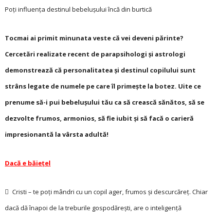
Poţi influenţa destinul bebeluşului încă din burtică
Tocmai ai primit minunata veste că vei deveni părinte?
Cercetări realizate recent de parapsihologi și astrologi
demonstrează că personalitatea și destinul copilului sunt
strâns legate de numele pe care îl primește la botez. Uite ce
prenume să-i pui bebelușului tău ca să crească sănătos, să se
dezvolte frumos, armonios, să fie iubit și să facă o carieră
impresionantă la vârsta adultă!
Dacă e băieţel
 Cristi – te poți mândri cu un copil ager, frumos și descurcăreț. Chiar
dacă dă înapoi de la treburile gospodărești, are o inteligență