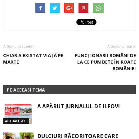
Articolul precedent
Articolul următor
CHIAR A EXISTAT VIAȚĂ PE
FUNCȚIONARII ROMÂNI DE
MARTE
LA CE PUN BEȚE ÎN ROATE
ROMÂNIEI
PE ACEEASI TEMA
A APĂRUT JURNALUL DE ILFOV!
ACTUALITATE
DULCIURI RĂCORITOARE CARE