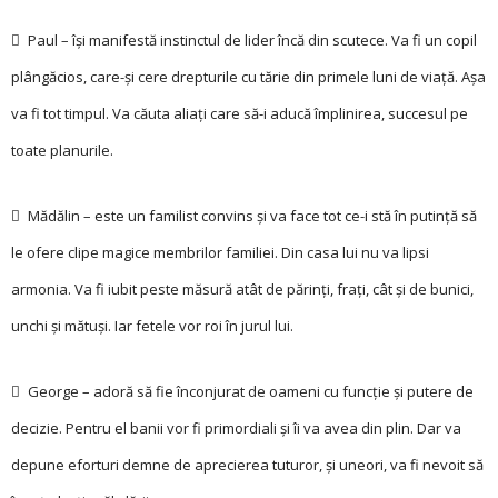
 Paul – își manifestă instinctul de lider încă din scutece. Va fi un copil
plângăcios, care-și cere drepturile cu tărie din primele luni de viață. Așa
va fi tot timpul. Va căuta aliați care să-i aducă împlinirea, succesul pe
toate planurile.
 Mădălin – este un familist convins și va face tot ce-i stă în putință să
le ofere clipe magice membrilor familiei. Din casa lui nu va lipsi
armonia. Va fi iubit peste măsură atât de părinți, frați, cât și de bunici,
unchi și mătuși. Iar fetele vor roi în jurul lui.
 George – adoră să fie înconjurat de oameni cu funcție și putere de
decizie. Pentru el banii vor fi primordiali și îi va avea din plin. Dar va
depune eforturi demne de aprecierea tuturor, și uneori, va fi nevoit să