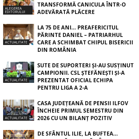
TRANSFORMĂ CANICULA ÎNTR-O
ALEGEREA
ADEVĂRATĂ PLĂCERE
EDITORULUI
LA 75 DE ANI… PREAFERICITUL
PĂRINTE DANIEL – PATRIARHUL
CARE A SCHIMBAT CHIPUL BISERICII
ACTUALITATE
DIN ROMÂNIA
SUTE DE SUPORTERI ȘI-AU SUSȚINUT
CAMPIONII. CSL ȘTEFĂNEȘTI ȘI-A
PREZENTAT OFICIAL ECHIPA
ACTUALITATE
PENTRU LIGA A 2-A
CASA JUDEŢEANĂ DE PENSII ILFOV
ÎNCHEIE PRIMUL SEMESTRU DIN
2026 CU UN BILANŢ POZITIV
ACTUALITATE
DE SFÂNTUL ILIE, LA BUFTEA…