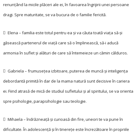
renunțând la micile plăceri ale ei, în favoarea îngrijirii unei persoane
dragi. Spre maturitate, se va bucura de o familie fericită.
 Elena – familia este totul pentru ea și va căuta toată viața să-și
găsească partenerul de viață care să o împlinească, să-i aducă
armonia în suflet și alături de care să întemeieze un cămin călduros.
 Gabriela – frumusețea izbi­toare, puterea de muncă și inteligența
debordantă primită în dar de la mama natură sunt decisive în cariera
ei. Fiind atrasă de mică de studiul sufletului și al spiritului, se va orienta
spre psihologie, parapsihologie sau teologie.
 Mihaela – îndrăzneață și curioasă din fire, uneori te va pune în
dificultate. În adolescență și în tinerețe este încrezătoare în propriile