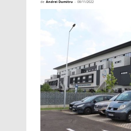
de
Andrei Dumitru
-
08/11/2022