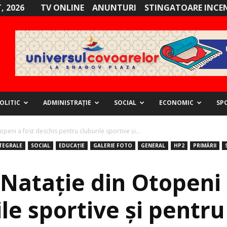
, 2026
TV ONLINE
ANUNTURI
STINGATOARE INCE
OLITIC
ADMINISTRAȚIE
SOCIAL
ECONOMIC
SP
eni a fost deschis pentru cluburile sportive și...
NTEGRALE
SOCIAL
EDUCAȚIE
GALERIE FOTO
GENERAL
HP2
PRIMĂRII
Nataţie din Otopeni 
le sportive și pentru