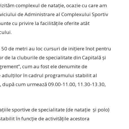
izităm complexul de natație, ocazie cu care am
erviciului de Administrare al Complexului Sportiv
te cu privire la facilitățile oferite atât
cului.
e 50 de metri au loc cursuri de inițiere înot pentru
r de la cluburile de specialitate din Capitală și
e agrement”, cum au fost ele denumite de
 adulților în cadrul programului stabilit al
re, după cum urmează 09.00-11.00, 11.30-13.30,
ațiile sportive de specialitate (de natație și polo)
tabilit în funcție de activitățile acestora