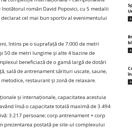
S
e înotătorul român David Popovici, cu 5 medalii
U
a declarat cel mai bun sportiv al evenimentului
A
B
bl
ni, întins pe o suprafață de 7.000 de metri
A
și 50 de metri lungime și alte 4 bazine de
omplexul beneficiază de o gamă largă de dotări
Ca
ță, sală de antrenament sărituri uscate, saune,
î
i metodice, restaurant și zonă de relaxare.
A
o­nale și internaționale, capacitatea acestuia
, având însă o capacitate totală maximă de 3.494
tivă: 3.217 persoane; corp antrenament + corp
în prezentarea postată pe site-ul complexului