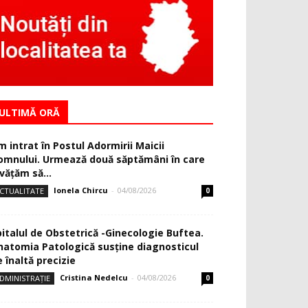
ULTIMĂ ORĂ
m intrat în Postul Adormirii Maicii
omnului. Urmează două săptămâni în care
văţăm să...
Ionela Chircu
-
04/08/2026
CTUALITATE
0
pitalul de Obstetrică -Ginecologie Buftea.
natomia Patologică susţine diagnosticul
 înaltă precizie
Cristina Nedelcu
-
04/08/2026
DMINISTRAȚIE
0