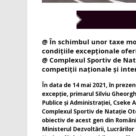
@ În schimbul unor taxe mod
condițiile excepționale ofe
@ Complexul Sportiv de Nat
competiții naționale și int
În data de 14 mai 2021, în prezenț
excepție, primarul Silviu Gheorghe
Publice și Administrației, Cseke At
Complexul Sportiv de Natație Ot
obiectiv de acest gen din Români
Ministerul Dezvoltării, Lucrărilor