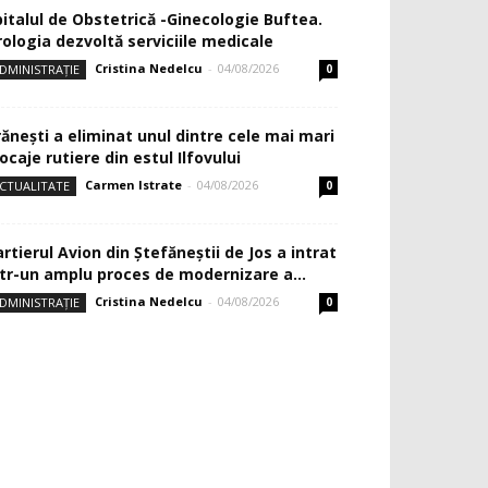
pitalul de Obstetrică -Ginecologie Buftea.
rologia dezvoltă serviciile medicale
Cristina Nedelcu
-
04/08/2026
DMINISTRAȚIE
0
rănești a eliminat unul dintre cele mai mari
ocaje rutiere din estul Ilfovului
Carmen Istrate
-
04/08/2026
CTUALITATE
0
rtierul Avion din Ştefăneştii de Jos a intrat
ntr-un amplu proces de modernizare a...
Cristina Nedelcu
-
04/08/2026
DMINISTRAȚIE
0