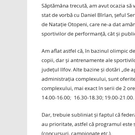
Săptămâna trecută, am avut ocazia să v
stat de vorbă cu Daniel Bîrlan, șeful S
de Natație Otopeni, care ne-a dat amănun
sportivilor de performanță, cât și publi
Am aflat astfel că, în bazinul olimpic d
copii, dar și antrenamente ale sportivilo
județul Ilfov. Alte bazine și dotări „d
administrația complexului, sunt oferite
complexului, mai exact în serii de 2 o
14.00-16.00; 16.30-18.30; 19.00-21.00.
Dar, trebuie subliniat și faptul că feder
au prioritate, astfel că programul este s
(concursuri, campionate etc.).