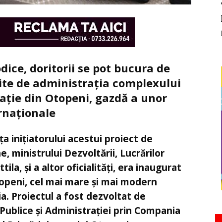
ice, doritorii se pot bucura de
rite de administrația complexului
ație din Otopeni, gazdă a unor
ernaționale
a inițiatorului acestui proiect de
, ministrului Dezvoltării, Lucrărilor
tila, și a altor oficialități, era inaugurat
openi, cel mai mare și mai modern
a. Proiectul a fost dezvoltat de
 Publice și Administrației prin Compania