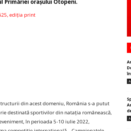
ul Primăriei orașului Otopeni.
625, ediția print
A
D
în
A
S
rastructurii din acest domeniu, România s-a putut
A
de
erie destinată sportivilor din natația românească,
A
eveniment, în perioada 5-10 iulie 2022,
ima competiție internațională – Campionatele