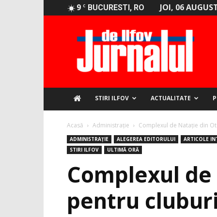
9
JOI, 06 AUGUST
C
BUCURESTI, RO
Jurnalul
de
Ilfov
STIRI ILFOV
ACTUALITATE
P
Acasă
Administrație
Complexul de Nataţie din Otop
ADMINISTRAȚIE
ALEGEREA EDITORULUI
ARTICOLE I
STIRI ILFOV
ULTIMĂ ORĂ
Complexul de 
pentru cluburi