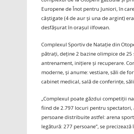
Europene de Înot pentru Juniori, în car
câștigate (4 de aur și una de argint) er
desfășurat în orașul ilfovean.
Complexul Sportiv de Natație din Otope
pătrați, deține 2 bazine olimpice de 25 
antrenament, inițiere și recuperare. C
moderne, și anume: vestiare, săli de for
cabinet medical, sală de conferințe, săl
„Complexul poate găzdui competiții nați
fiind de 2.797 locuri pentru spectatori
persoane distribuite astfel: arena spor
legătură: 277 persoane”, se precizează 