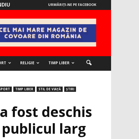
NDIU
URMĂRIȚI-NE PE FACEBOOK
ORT
RELIGIE
TIMP LIBER
SPORT
TIMP LIBER
STIL DE VIAȚĂ
ȘTIRI
a fost deschis
 publicul larg