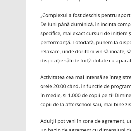
„Complexul a fost deschis pentru sporti
De luni până duminică, în incinta comple
specifice, mai exact cursuri de inițiere
performanță. Totodată, punem la dis­poz
relaxare, unde doritorii vin să înoate, 
dispoziție săli de forță dotate cu apara
Activitatea cea mai intensă se înregistr
orele 20:00 când, în funcție de programu
în medie, și 1.000 de copii pe zi! Dimin
copii de la afterschool sau, mai bine zi
Adulții pot veni în zona de agrement, u
un bazin de agrement cu dimensiuni de