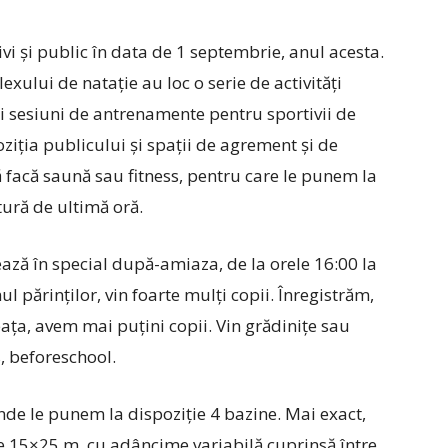
vi și public în data de 1 septembrie, anul acesta.
xului de natație au loc o serie de activități
 și sesiuni de antrenamente pentru sportivii de
iția publicului și spații de agrement și de
să facă saună sau fitness, pentru care le punem la
tură de ultimă oră.
ează în special după-amiaza, de la orele 16:00 la
l părinților, vin foarte mulți copii. Înregistrăm,
eața, avem mai puțini copii. Vin grădinițe sau
s, beforeschool.
nde le punem la dispoziție 4 bazine. Mai exact,
 15×25 m, cu adâncime variabilă cuprinsă între