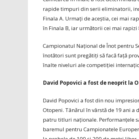
rapide timpuri din serii eliminatorii, i
Finala A. Urmați de aceștia, cei mai rapizi
în Finala B, iar următorii cei mai rapizi 8
Campionatul Național de Înot pentru Senio
înotători sunt pregătiți să facă față pr
înalte niveluri ale competiției internaț
David Popovici a fost de neoprit la 
David Popovici a fost din nou impresio
Otopeni. Tânărul în vârstă de 19 ani a
patru titluri naționale. Performanțele 
baremul pentru Campionatele Europene 
la probele de 100 și 200 de metri liber.