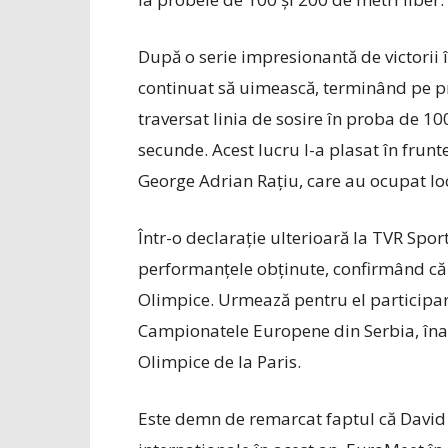
După o serie impresionantă de victorii 
continuat să uimească, terminând pe pr
traversat linia de sosire în proba de 10
secunde. Acest lucru l-a plasat în frun
George Adrian Rațiu, care au ocupat locur
Într-o declarație ulterioară la TVR Sp
performanțele obținute, confirmând că 
Olimpice. Urmează pentru el participa
Campionatele Europene din Serbia, înai
Olimpice de la Paris.
Este demn de remarcat faptul că David 