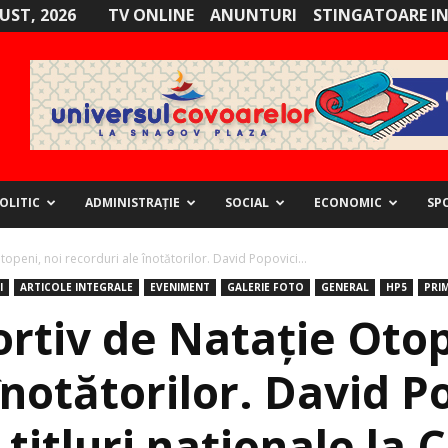
GUST, 2026
TV ONLINE
ANUNTURI
STINGATOARE I
OLITIC
ADMINISTRAȚIE
SOCIAL
ECONOMIC
SP
openi, noi recorduri ale înotătorilor. David Popovici...
I
ARTICOLE INTEGRALE
EVENIMENT
GALERIE FOTO
GENERAL
HP5
PRIM
rtiv de Nataţie Otop
înotătorilor. David P
 titluri naționale la