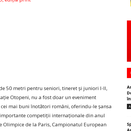
A
50 metri pentru seniori, tineret și juniori I-II,
D
ație Otopeni, nu a fost doar un eveniment
în
u cei mai buni înotători români, oferindu-le șansa
A
i importante competiții internaționale din anul
le Olimpice de la Paris, Campionatul European
S
A