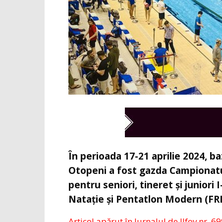
În perioada 17-21 aprilie 2024, b
Otopeni a fost gazda Campionatul
pentru seniori, tineret și juniori
Natație și Pentatlon Modern (F
Articol apărut în Jurnalul de Ilfov nr. 69