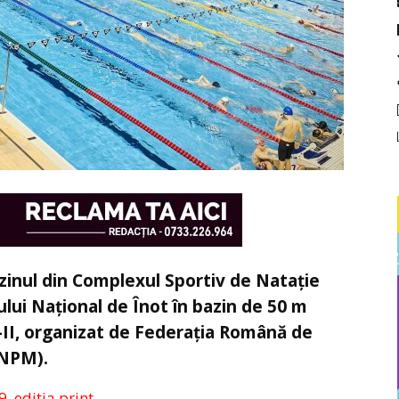
azinul din Complexul Sportiv de Natație
ui Național de Înot în bazin de 50 m
 I-II, organizat de Federația Română de
RNPM).
9, ediția print