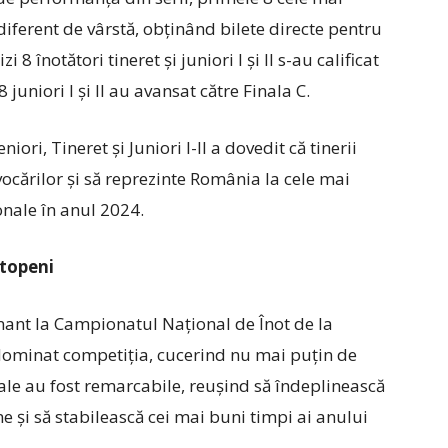
ndiferent de vârstă, obținând bilete directe pentru
 8 înotători tineret și juniori I și II s-au calificat
 juniori I și II au avansat către Finala C.
ri, Tineret și Juniori I-II a dovedit că tinerii
ovocărilor și să reprezinte România la cele mai
ionale în anul 2024.
Otopeni
nant la Campionatul Național de Înot de la
 dominat competiția, cucerind nu mai puțin de
sale au fost remarcabile, reușind să îndeplinească
și să stabilească cei mai buni timpi ai anului