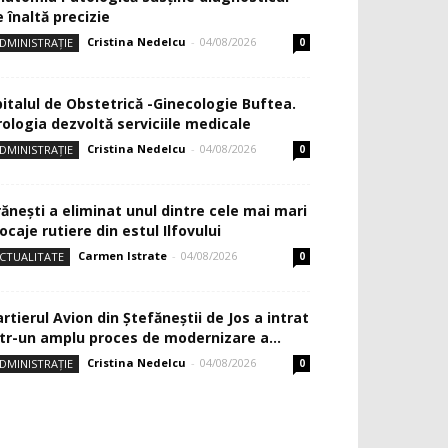
 înaltă precizie
Cristina Nedelcu
-
04/08/2026
DMINISTRAȚIE
0
pitalul de Obstetrică -Ginecologie Buftea.
rologia dezvoltă serviciile medicale
Cristina Nedelcu
-
04/08/2026
DMINISTRAȚIE
0
rănești a eliminat unul dintre cele mai mari
ocaje rutiere din estul Ilfovului
Carmen Istrate
-
04/08/2026
CTUALITATE
0
rtierul Avion din Ştefăneştii de Jos a intrat
ntr-un amplu proces de modernizare a...
Cristina Nedelcu
-
04/08/2026
DMINISTRAȚIE
0