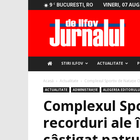
9
VINERI, 07 AU
C
BUCURESTI, RO
Jurnalul
de
Ilfov
STIRI ILFOV
ACTUALITATE
P
Acasă
Actualitate
Complexul Sportiv de Nataţie Ot
ACTUALITATE
ADMINISTRAȚIE
ALEGEREA EDITORULU
Complexul Spo
recorduri ale 
câștigat patru