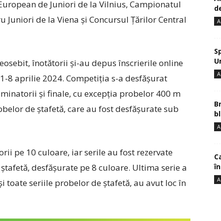
European de Juniori de la Vilnius, Campionatul
de
 Juniori de la Viena și Concursul Țărilor Central
A
S
U
osebit, înotătorii și-au depus înscrierile online
A
l 1-8 aprilie 2024. Competiția s-a desfășurat
iminatorii și finale, cu excepția probelor 400 m
B
obelor de ștafetă, care au fost desfășurate sub
bl
A
rii pe 10 culoare, iar serile au fost rezervate
Ca
î
e ștafetă, desfășurate pe 8 culoare. Ultima serie a
A
toate seriile probelor de ștafetă, au avut loc în