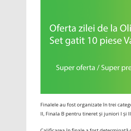
Finalele au fost organizate în trei categor
II, Finala B pentru tineret și juniori I și II
Calificarea în finale a fost determinată