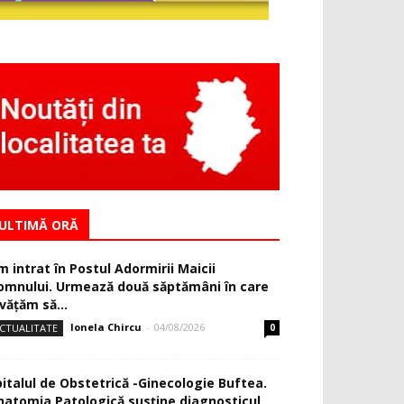
ULTIMĂ ORĂ
m intrat în Postul Adormirii Maicii
omnului. Urmează două săptămâni în care
văţăm să...
Ionela Chircu
-
04/08/2026
CTUALITATE
0
pitalul de Obstetrică -Ginecologie Buftea.
natomia Patologică susţine diagnosticul