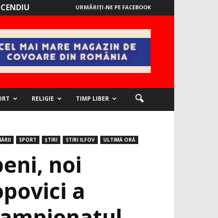
NCENDIU
URMĂRIȚI-NE PE FACEBOOK
ORT
RELIGIE
TIMP LIBER
ĂRII
SPORT
ȘTIRI
STIRI ILFOV
ULTIMĂ ORĂ
eni, noi
opovici a
 Campionatul