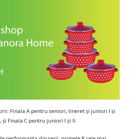
ii: Finala A pentru seniori, tineret și juniori I și
, și Finala C pentru juniori I și II.
 de performanța din serii, primele 8 cele mai