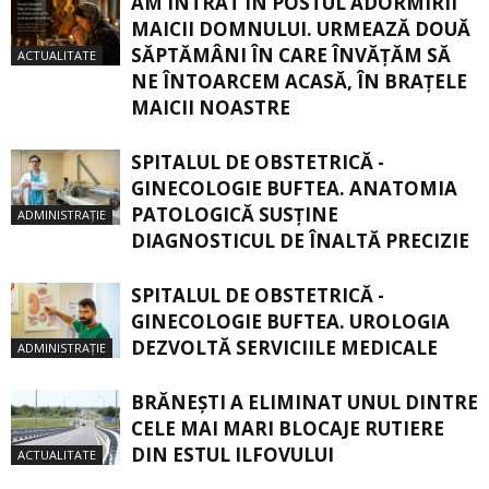
AM INTRAT ÎN POSTUL ADORMIRII
MAICII DOMNULUI. URMEAZĂ DOUĂ
SĂPTĂMÂNI ÎN CARE ÎNVĂŢĂM SĂ
ACTUALITATE
NE ÎNTOARCEM ACASĂ, ÎN BRAŢELE
MAICII NOASTRE
SPITALUL DE OBSTETRICĂ -
GINECOLOGIE BUFTEA. ANATOMIA
PATOLOGICĂ SUSŢINE
ADMINISTRAȚIE
DIAGNOSTICUL DE ÎNALTĂ PRECIZIE
SPITALUL DE OBSTETRICĂ -
GINECOLOGIE BUFTEA. UROLOGIA
DEZVOLTĂ SERVICIILE MEDICALE
ADMINISTRAȚIE
BRĂNEȘTI A ELIMINAT UNUL DINTRE
CELE MAI MARI BLOCAJE RUTIERE
DIN ESTUL ILFOVULUI
ACTUALITATE