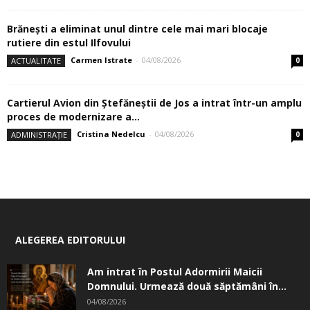
Brănești a eliminat unul dintre cele mai mari blocaje
rutiere din estul Ilfovului
Carmen Istrate
-
04/08/2026
ACTUALITATE
0
Cartierul Avion din Ştefăneştii de Jos a intrat într-un amplu
proces de modernizare a...
Cristina Nedelcu
-
04/08/2026
ADMINISTRAȚIE
0
ALEGEREA EDITORULUI
Am intrat în Postul Adormirii Maicii
Domnului. Urmează două săptămâni în...
04/08/2026