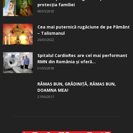
protecția familiei
08/05/2018
Cea mai puternică rugăciune de pe Pământ
– Talismanul
26/03/2022
Spitalul CardioRec are cel mai performant
RMN din România și oferă...
01/05/2018
RĂMAS BUN, GRĂDINIŢĂ, ­RĂMAS BUN,
DOAMNA MEA!
27/06/2017