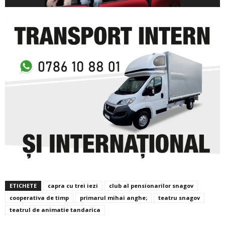
ETICHETE
capra cu trei iezi
club al pensionarilor snagov
cooperativa de timp
primarul mihai anghe;
teatru snagov
teatrul de animatie tandarica