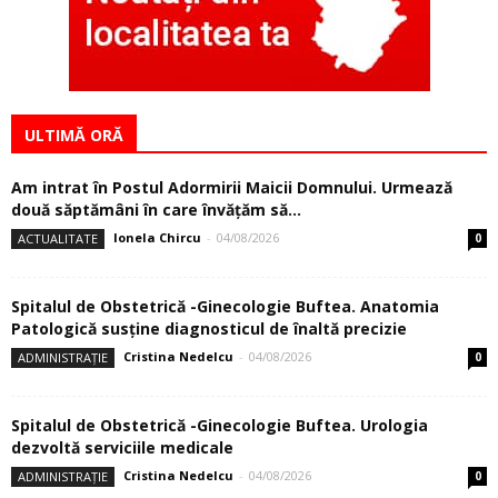
ULTIMĂ ORĂ
Am intrat în Postul Adormirii Maicii Domnului. Urmează
două săptămâni în care învăţăm să...
Ionela Chircu
-
04/08/2026
ACTUALITATE
0
Spitalul de Obstetrică -Ginecologie Buftea. Anatomia
Patologică susţine diagnosticul de înaltă precizie
Cristina Nedelcu
-
04/08/2026
ADMINISTRAȚIE
0
Spitalul de Obstetrică -Ginecologie Buftea. Urologia
dezvoltă serviciile medicale
Cristina Nedelcu
-
04/08/2026
ADMINISTRAȚIE
0