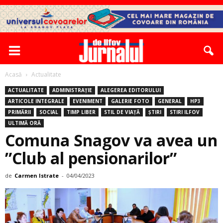
Acasă
Actualitate
ACTUALITATE
ADMINISTRAȚIE
ALEGEREA EDITORULUI
ARTICOLE INTEGRALE
EVENIMENT
GALERIE FOTO
GENERAL
HP3
PRIMĂRII
SOCIAL
TIMP LIBER
STIL DE VIAȚĂ
ȘTIRI
STIRI ILFOV
ULTIMĂ ORĂ
Comuna Snagov va avea un
”Club al pensionarilor”
de
Carmen Istrate
-
04/04/2023