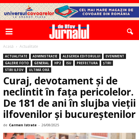
Acasă
Actualitate
ACTUALITATE
ADMINISTRAȚIE
ALEGEREA EDITORULUI
EVENIMENT
GALERIE FOTO
GENERAL
HP2
ISU
PREFECTURA
ȘTIRI
STIRI ILFOV
ULTIMĂ ORĂ
Curaj, devotament și de
neclintit în fața pericolelor.
De 181 de ani în slujba vieţii
ilfovenilor şi bucureştenilor
de
Carmen Istrate
-
26/08/2025