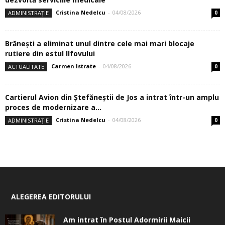
Cristina Nedelcu
-
04/08/2026
ADMINISTRAȚIE
0
Brănești a eliminat unul dintre cele mai mari blocaje
rutiere din estul Ilfovului
Carmen Istrate
-
04/08/2026
ACTUALITATE
0
Cartierul Avion din Ştefăneştii de Jos a intrat într-un amplu
proces de modernizare a...
Cristina Nedelcu
-
04/08/2026
ADMINISTRAȚIE
0
ALEGEREA EDITORULUI
Am intrat în Postul Adormirii Maicii