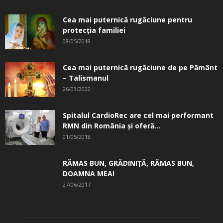
Cea mai puternică rugăciune pentru
protecția familiei
08/05/2018
Cea mai puternică rugăciune de pe Pământ
– Talismanul
26/03/2022
Spitalul CardioRec are cel mai performant
RMN din România și oferă...
01/05/2018
RĂMAS BUN, GRĂDINIŢĂ, ­RĂMAS BUN,
DOAMNA MEA!
27/06/2017