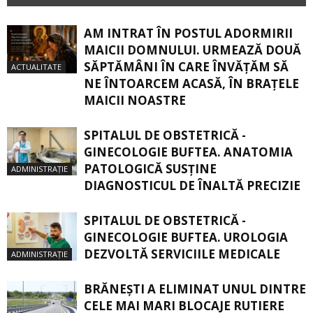
AM INTRAT ÎN POSTUL ADORMIRII
MAICII DOMNULUI. URMEAZĂ DOUĂ
SĂPTĂMÂNI ÎN CARE ÎNVĂŢĂM SĂ
ACTUALITATE
NE ÎNTOARCEM ACASĂ, ÎN BRAŢELE
MAICII NOASTRE
SPITALUL DE OBSTETRICĂ -
GINECOLOGIE BUFTEA. ANATOMIA
PATOLOGICĂ SUSŢINE
ADMINISTRAȚIE
DIAGNOSTICUL DE ÎNALTĂ PRECIZIE
SPITALUL DE OBSTETRICĂ -
GINECOLOGIE BUFTEA. UROLOGIA
DEZVOLTĂ SERVICIILE MEDICALE
ADMINISTRAȚIE
BRĂNEȘTI A ELIMINAT UNUL DINTRE
CELE MAI MARI BLOCAJE RUTIERE