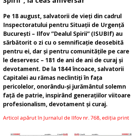
Spirii”, la ceas aniversar
Pe 18 august, salvatorii de vieți din cadrul
Inspectoratului pentru Situații de Urgență
București – Ilfov ”Dealul Spirii” (ISUBIf) au
sărbătorit o zi cu o semnificație deosebită
pentru ei, dar și pentru comunitățile pe care
le deservesc – 181 de ani de ani de curaj și
devotament. De la 1844 încoace, salvatorii
Capitalei au rămas neclintiți în fața
pericolelor, onorându-și jurământul solemn
față de patrie, inspirând generațiilor viitoare
profesionalism, devotament și curaj.
Articol apărut în Jurnalul de Ilfov nr. 768, ediția print