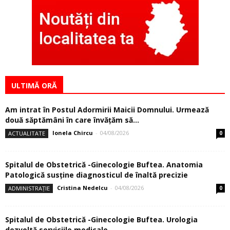
ULTIMĂ ORĂ
Am intrat în Postul Adormirii Maicii Domnului. Urmează
două săptămâni în care învăţăm să...
Ionela Chircu
-
04/08/2026
ACTUALITATE
0
Spitalul de Obstetrică -Ginecologie Buftea. Anatomia
Patologică susţine diagnosticul de înaltă precizie
Cristina Nedelcu
-
04/08/2026
ADMINISTRAȚIE
0
Spitalul de Obstetrică -Ginecologie Buftea. Urologia
dezvoltă serviciile medicale