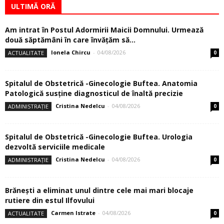
ULTIMĂ ORĂ
Am intrat în Postul Adormirii Maicii Domnului. Urmează
două săptămâni în care învăţăm să...
Ionela Chircu
-
04/08/2026
ACTUALITATE
0
Spitalul de Obstetrică -Ginecologie Buftea. Anatomia
Patologică susţine diagnosticul de înaltă precizie
Cristina Nedelcu
-
04/08/2026
ADMINISTRAȚIE
0
Spitalul de Obstetrică -Ginecologie Buftea. Urologia
dezvoltă serviciile medicale
Cristina Nedelcu
-
04/08/2026
ADMINISTRAȚIE
0
Brănești a eliminat unul dintre cele mai mari blocaje
rutiere din estul Ilfovului
Carmen Istrate
-
04/08/2026
ACTUALITATE
0