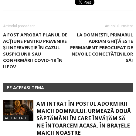
Articolul precedent
Articolul următor
A FOST APROBAT PLANUL DE
LA DOMNEȘTI, PRIMARUL
ACŢIUNE PENTRU PREVENIRE
ADRIAN GHIȚĂ ESTE
ŞI INTERVENŢIE ÎN CAZUL
PERMANENT PREOCUPAT DE
SUSPICIUNII SAU
NEVOILE CONCETĂȚENILOR
CONFIRMĂRII COVID-19 ÎN
SĂI
ILFOV
PE ACEEASI TEMA
AM INTRAT ÎN POSTUL ADORMIRII
MAICII DOMNULUI. URMEAZĂ DOUĂ
SĂPTĂMÂNI ÎN CARE ÎNVĂŢĂM SĂ
ACTUALITATE
NE ÎNTOARCEM ACASĂ, ÎN BRAŢELE
MAICII NOASTRE