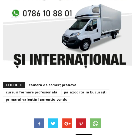
ETICHETE
camera de comerț prahova
cursuri formare profesională
palazoo italia bucurești
primarul valentin laurențiu condu