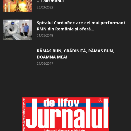
– Talismanul
26/03/2022
Spitalul CardioRec are cel mai performant
RMN din România și oferă...
01/05/2018
RĂMAS BUN, GRĂDINIŢĂ, ­RĂMAS BUN,
DOAMNA MEA!
27/06/2017