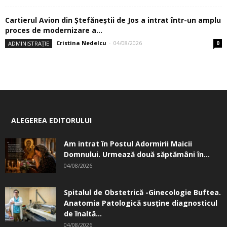
Cartierul Avion din Ştefăneştii de Jos a intrat într-un amplu
proces de modernizare a...
Cristina Nedelcu
-
04/08/2026
ADMINISTRAȚIE
0
ALEGEREA EDITORULUI
Am intrat în Postul Adormirii Maicii
Domnului. Urmează două săptămâni în...
04/08/2026
Spitalul de Obstetrică -Ginecologie Buftea.
Anatomia Patologică susţine diagnosticul
de înaltă...
04/08/2026