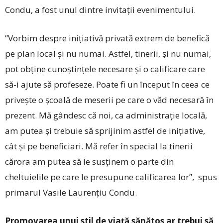
Condu, a fost unul dintre invitații evenimentului.
”Vorbim despre inițiativă privată extrem de benefică
pe plan local și nu numai. Astfel, tinerii, și nu numai,
pot obține cunoștințele necesare și o calificare care
să-i ajute să profeseze. Poate fi un început în ceea ce
privește o școală de meserii pe care o văd necesară în
prezent. Mă gândesc că noi, ca administrație locală,
am putea și trebuie să sprijinim astfel de inițiative,
cât și pe beneficiari. Mă refer în special la tinerii
cărora am putea să le susținem o parte din
cheltuielile pe care le presupune calificarea lor”, spus
primarul Vasile Laurențiu Condu.
Promovarea unui stil de viață sănătos ar trebui să