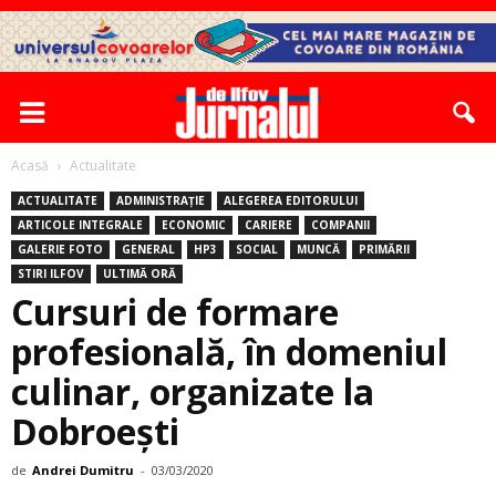
Acasă
Actualitate
ACTUALITATE
ADMINISTRAȚIE
ALEGEREA EDITORULUI
ARTICOLE INTEGRALE
ECONOMIC
CARIERE
COMPANII
GALERIE FOTO
GENERAL
HP3
SOCIAL
MUNCĂ
PRIMĂRII
STIRI ILFOV
ULTIMĂ ORĂ
Cursuri de formare
profesională, în domeniul
culinar, organizate la
Dobroeşti
de
Andrei Dumitru
-
03/03/2020