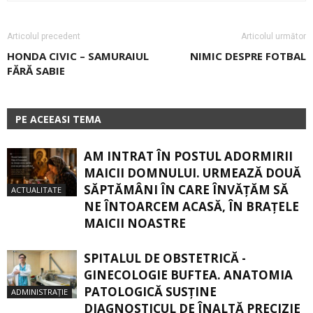
Articolul precedent
Articolul următor
HONDA CIVIC – SAMURAIUL
NIMIC DESPRE FOTBAL
FĂRĂ SABIE
PE ACEEASI TEMA
AM INTRAT ÎN POSTUL ADORMIRII
MAICII DOMNULUI. URMEAZĂ DOUĂ
SĂPTĂMÂNI ÎN CARE ÎNVĂŢĂM SĂ
ACTUALITATE
NE ÎNTOARCEM ACASĂ, ÎN BRAŢELE
MAICII NOASTRE
SPITALUL DE OBSTETRICĂ -
GINECOLOGIE BUFTEA. ANATOMIA
PATOLOGICĂ SUSŢINE
ADMINISTRAȚIE
DIAGNOSTICUL DE ÎNALTĂ PRECIZIE