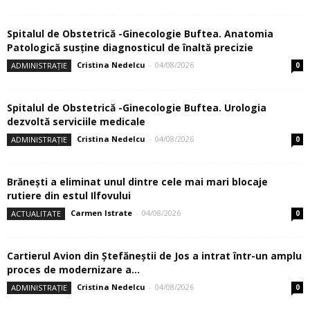
Spitalul de Obstetrică -Ginecologie Buftea. Anatomia
Patologică susţine diagnosticul de înaltă precizie
Cristina Nedelcu
-
04/08/2026
ADMINISTRAȚIE
0
Spitalul de Obstetrică -Ginecologie Buftea. Urologia
dezvoltă serviciile medicale
Cristina Nedelcu
-
04/08/2026
ADMINISTRAȚIE
0
Brănești a eliminat unul dintre cele mai mari blocaje
rutiere din estul Ilfovului
Carmen Istrate
-
04/08/2026
ACTUALITATE
0
Cartierul Avion din Ştefăneştii de Jos a intrat într-un amplu
proces de modernizare a...
Cristina Nedelcu
-
04/08/2026
ADMINISTRAȚIE
0