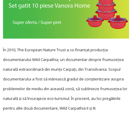
În 2010, The European Nature Trust a co-finanţat producţia
documentarului Wild Carpathia, un documentar despre frumuseţea
naturală extraordinară din munţii Carpaţi, din Transilvania. Scopul
documentarului a fost să mărească gradul de conştientizare asupra
problemelor de mediu din această zonă, să sublinieze frumuseţea lor
naturală şi să încurajeze eco-turismul. În prezent, au loc pregătirile
pentru alte două documentare, Wild Carpathia II şi III.