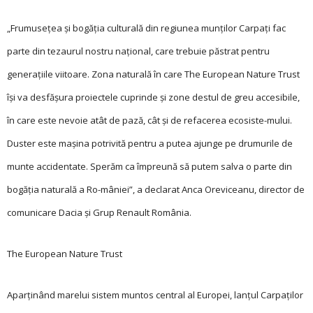
„Frumuseţea şi bogăţia culturală din regiunea munţilor Carpaţi fac
parte din tezaurul nostru naţional, care trebuie păstrat pentru
generaţiile viitoare. Zona naturală în care The European Nature Trust
îşi va desfăşura proiectele cuprinde şi zone destul de greu accesibile,
în care este nevoie atât de pază, cât şi de refacerea ecosiste-mului.
Duster este maşina potrivită pentru a putea ajunge pe drumurile de
munte accidentate. Sperăm ca împreună să putem salva o parte din
bogăţia naturală a Ro-mâniei”, a declarat Anca Oreviceanu, director de
comunicare Dacia şi Grup Renault România.
The European Nature Trust
Aparţinând marelui sistem muntos central al Europei, lanţul Carpaţilor