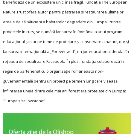
beneficiază de un ecosistem unic, însă fragil. Fundaţia The European
Nature Trust oferă ajutor pentru păstrarea şi res­taurarea ultimelor
areale de sălbăticie şi a habitatelor degradate din Europa. Printre
proiectele în curs, se numără lansarea în România a unui program
educaţional şcolar pe teme de protejare şi conservare a naturii, dar şi
lansarea internaţională a „Forever wild”, un joc educaţional derulat în
reţeaua de sociali-zare Facebook. În plus, fundaţia colaborează în
regim de parteneriat cu o organizaţie românească non-
guvernamentală pentru un proiect pe termen lung care vizează
înfiinţarea uneia dintre cele mai arii forestiere protejate din Europa:
”Europe’s Yellowstone”.