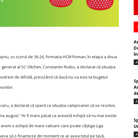
A
D
în
opriu, cu scorul de 36-26, formaţia HCM Roman, în etapa a doua
A
tor general al SC Oltchim, Constantin Roibu, a declarat că situaţia
xtrem de dificilă, precizând că dacă nu va exis-ta bugetul
S
A
ionilor.
de
A
caru, a declarat că speră ca situaţia campioanei să se rezolve,
una august. “Ar fi mare păcat ca această echipă să nu mai existe.
S
m avem o echipă de mare valoare care poate câștiga Liga
U
A
neva să o finanţeze din moment ce ar avea totul pe tavă,