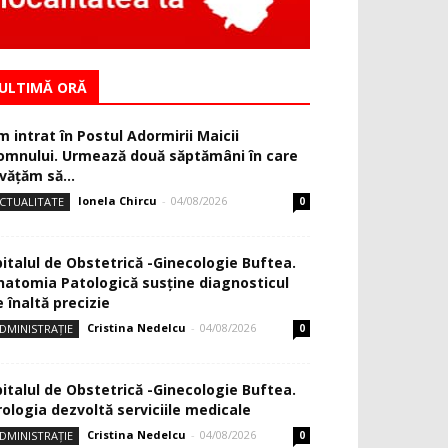
ULTIMĂ ORĂ
m intrat în Postul Adormirii Maicii
omnului. Urmează două săptămâni în care
văţăm să...
Ionela Chircu
-
04/08/2026
CTUALITATE
0
pitalul de Obstetrică -Ginecologie Buftea.
natomia Patologică susţine diagnosticul
 înaltă precizie
Cristina Nedelcu
-
04/08/2026
DMINISTRAȚIE
0
pitalul de Obstetrică -Ginecologie Buftea.
rologia dezvoltă serviciile medicale
Cristina Nedelcu
-
04/08/2026
DMINISTRAȚIE
0