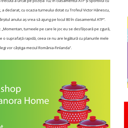
recută a urcat pe poziţia 102 în clasamentul ATP și sportivul cu
a declarat, cu ocazia turneului dotat cu Trofeul Victor Hănescu,
rșitul anului aș vrea să ajung pe locul 80 în clasamentul ATP’’.
s: „Momentan, turneele pe care le joc eu se desfășoară pe zgură,
 pe o suprafaţă rapidă, ceea ce nu are legătură cu planurile mele
legi vor câștiga meciul România-Finlanda’’.