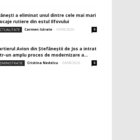
rănești a eliminat unul dintre cele mai mari
ocaje rutiere din estul Ilfovului
Carmen Istrate
-
04/08/2026
CTUALITATE
0
rtierul Avion din Ştefăneştii de Jos a intrat
ntr-un amplu proces de modernizare a...
Cristina Nedelcu
-
04/08/2026
DMINISTRAȚIE
0