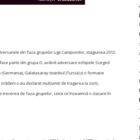
ersarele din faza grupelor Ligii Campionilor, stagiunea 2012-
 va face parte din grupa D, având adversare echipele Szeged
 (Germania), Galatasaray Istanbul (Turcia) și o formaţie
ii orădeni s-au declarat mulţumiţi de tragerea la sorţi,
 trecerea de faza grupelor, ceea ce înseamnă o clasare în