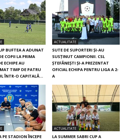
TE
ACTUALITATE
UP BUFTEA A ADUNAT
SUTE DE SUPORTERI ȘI-AU
DE COPII LA PRIMA
SUSȚINUT CAMPIONII. CSL
 DE ECHIPE AU
ȘTEFĂNEȘTI ȘI-A PREZENTAT
MAT TIMP DE PATRU
OFICIAL ECHIPA PENTRU LIGA A 2-
L ÎNTR-O CAPITALĂ...
A
TE
ACTUALITATE
 PE STADION ÎNCEPE
LA SUMMER SABRI CUP A