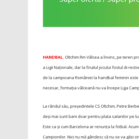
HANDBAL.
Oltchim Rm Vâlcea a învins, pe teren pr
a Ligii Naţionale, dar la finalul jocului fostul di-rec
de la campioana României la handbal feminin este e
necesar, formaţia vâlceană nu va începe Liga Camp
La rândul său, președintele CS Oltchim, Petre Berbe
deși mai sunt bani doar pentru plata salariilor pe l
Este ca și cum Barcelona ar renunţa la fotbal. Acu
Campionilor. Nici nu mă gândesc că nu se va găsi ci