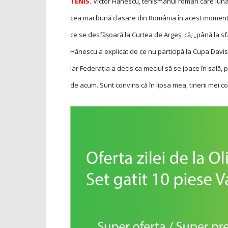
TENIS.
Victor Hănescu, tenismanul român care luna t
cea mai bună clasare din România în acest moment, 
ce se desfășoară la Curtea de Argeș, că‚ „până la sfâ
Hănescu a explicat de ce nu participă la Cupa Davi
iar Federaţia a decis ca meciul să se joace în sală,
de acum. Sunt convins că în lipsa mea, tinerii mei co