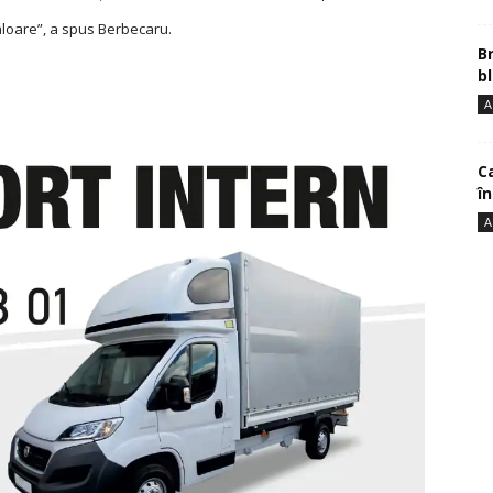
loare”, a spus Berbecaru.
B
bl
A
Ca
î
A