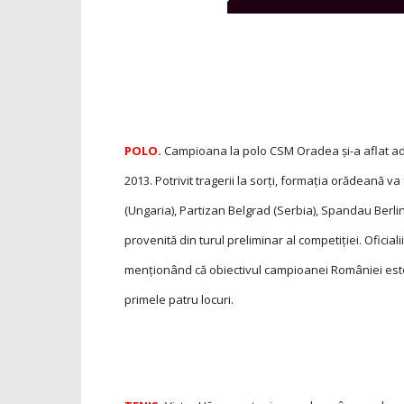
POLO.
Campioana la polo CSM Oradea și-a aflat adv
2013. Potrivit tragerii la sorţi, formaţia orădeană
(Ungaria), Partizan Belgrad (Serbia), Spandau Berlin
provenită din turul preliminar al competiţiei. Oficial
menţionând că obiectivul campioanei României este
primele patru locuri.