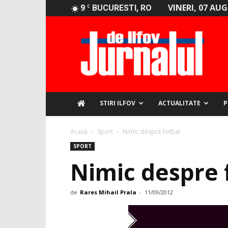
9
VINERI, 07 AU
C
BUCURESTI, RO
Jurnalul
de
Ilfov
STIRI ILFOV
ACTUALITATE
P
Acasă
Sport
Nimic despre fotbal
SPORT
Nimic despre 
de
Rares Mihail Prala
-
11/09/2012