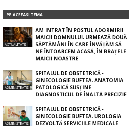
PE ACEEASI TEMA
AM INTRAT ÎN POSTUL ADORMIRII
MAICII DOMNULUI. URMEAZĂ DOUĂ
SĂPTĂMÂNI ÎN CARE ÎNVĂŢĂM SĂ
ACTUALITATE
NE ÎNTOARCEM ACASĂ, ÎN BRAŢELE
MAICII NOASTRE
SPITALUL DE OBSTETRICĂ -
GINECOLOGIE BUFTEA. ANATOMIA
PATOLOGICĂ SUSŢINE
ADMINISTRAȚIE
DIAGNOSTICUL DE ÎNALTĂ PRECIZIE
SPITALUL DE OBSTETRICĂ -
GINECOLOGIE BUFTEA. UROLOGIA
DEZVOLTĂ SERVICIILE MEDICALE
ADMINISTRAȚIE