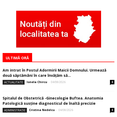
ULTIMĂ ORĂ
Am intrat în Postul Adormirii Maicii Domnului. Urmează
două săptămâni în care învăţăm să...
Ionela Chircu
-
04/08/2026
ACTUALITATE
0
Spitalul de Obstetrică -Ginecologie Buftea. Anatomia
Patologică susţine diagnosticul de înaltă precizie
Cristina Nedelcu
-
04/08/2026
ADMINISTRAȚIE
0