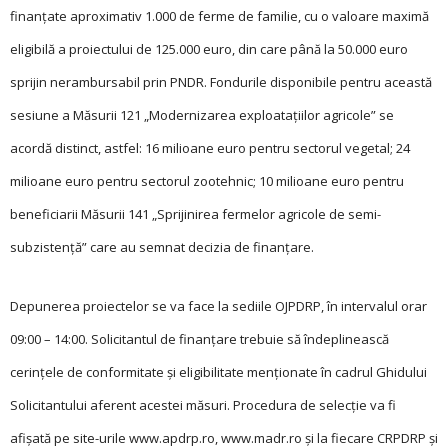
finanţate aproximativ 1.000 de ferme de familie, cu o valoare maximă
eligibilă a proiectului de 125.000 euro, din care până la 50.000 euro
sprijin nerambursabil prin PNDR. Fondurile disponibile pentru această
sesiune a Măsurii 121 „Modernizarea exploataţiilor agricole” se
acordă distinct, astfel: 16 milioane euro pentru sectorul vegetal; 24
milioane euro pentru sectorul zootehnic; 10 milioane euro pentru
beneficiarii Măsurii 141 „Sprijinirea fermelor agricole de semi-
subzistenţă” care au semnat decizia de finanţare.
Depunerea proiecte­lor se va face la sediile OJPDRP, în intervalul orar
09:00 – 14:00. Solicitantul de finanţare trebuie să îndeplinească
cerinţele de conformitate și eligibilitate menţionate în cadrul Ghidului
Solicitantului aferent acestei măsuri. Procedura de selecţie va fi
afișată pe site-urile www.apdrp.ro, www.madr.ro și la fiecare CRPDRP și