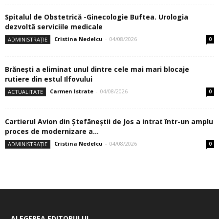
Spitalul de Obstetrică -Ginecologie Buftea. Urologia
dezvoltă serviciile medicale
Cristina Nedelcu
-
04/08/2026
ADMINISTRAȚIE
0
Brănești a eliminat unul dintre cele mai mari blocaje
rutiere din estul Ilfovului
Carmen Istrate
-
04/08/2026
ACTUALITATE
0
Cartierul Avion din Ştefăneştii de Jos a intrat într-un amplu
proces de modernizare a...
Cristina Nedelcu
-
04/08/2026
ADMINISTRAȚIE
0
ALEGEREA EDITORULUI