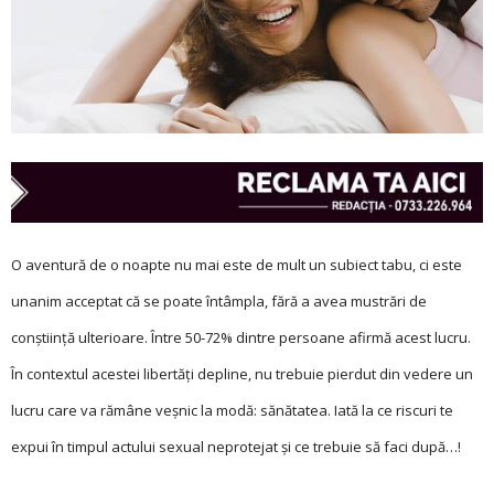
O aventură de o noapte nu mai este de mult un subiect tabu, ci este
unanim acceptat că se poate întâmpla, fără a avea mustrări de
conștiință ulterioare. Între 50-72% dintre persoane afirmă acest lucru.
În contextul acestei libertăți depline, nu trebuie pierdut din vedere un
lucru care va rămâne veșnic la modă: sănătatea. Iată la ce riscuri te
expui în timpul actului sexual neprotejat și ce trebuie să faci după…!