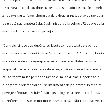
de a avea un copil sau chiar cu 95% dacă sunt administrate în primele
24 de ore. Multe femei aleg pilula de a doua zi. Însă, pot avea senzații
de greață sau amețeală după administrarea la cel mult 72 de ore de la
momentul actului sexual neprotejat.
“Controlul ginecologic după ce au făcut sex neprotejat este pentru
multe femei o experienţă jenantă și foarte incomodă. De aceea, foarte
multe dintre ele abia așteaptă să se termine consultaţia pentru a
scăpa cât mai repede din această situaţie stânjenitoare. Din această
cauză, foarte multe persoane rămân cu multe dileme și apelează la
cunoștinţele prietenelor sau se informează de pe internet în ceea ce
privește afecţiunile și frământările psihologice cu care se confruntă.
Dezinformarea este cel mai mare dușman al sănătăţii reproductive și o