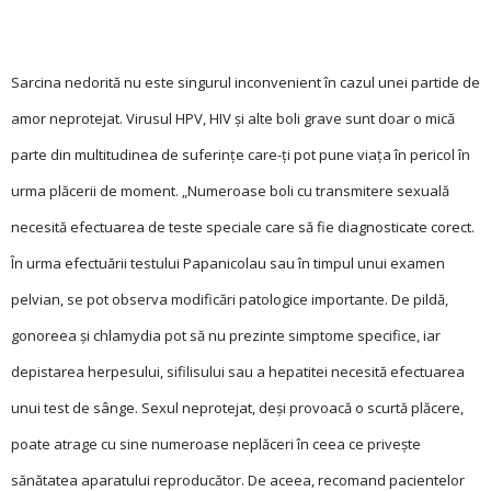
Sarcina nedorită nu este singurul inconvenient în cazul unei partide de
amor neprotejat. Virusul HPV, HIV și alte boli grave sunt doar o mică
parte din multitudinea de suferinţe care-ţi pot pune viaţa în pericol în
urma plăcerii de moment. „Numeroase boli cu transmitere sexuală
necesită efectuarea de teste speciale care să fie diagnosticate corect.
În urma efectuării testului Papanicolau sau în timpul unui examen
pelvian, se pot observa modificări patologice importante. De pildă,
gonoreea și chlamydia pot să nu prezinte simptome specifice, iar
depistarea herpesului, sifilisului sau a hepatitei necesită efectuarea
unui test de sânge. Sexul neprotejat, deși provoacă o scurtă plăcere,
poate atrage cu sine numeroase neplăceri în ceea ce privește
sănătatea aparatului reproducător. De aceea, recomand pacientelor