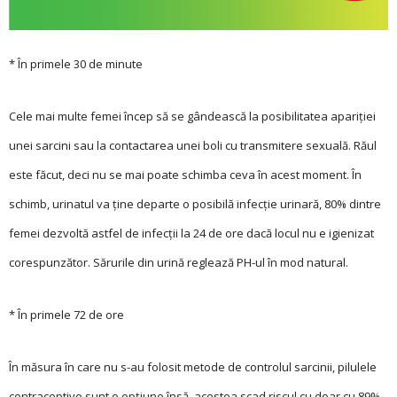
* În primele 30 de minute
Cele mai multe femei încep să se gândească la posibilitatea apariției
unei sarcini sau la contactarea unei boli cu transmitere sexuală. Răul
este făcut, deci nu se mai poate schimba ceva în acest moment. În
schimb, urinatul va ține departe o posibilă infecție urinară, 80% dintre
femei dezvoltă astfel de infecții la 24 de ore dacă locul nu e igienizat
corespunzător. Sărurile din urină reglează PH-ul în mod natural.
* În primele 72 de ore
În măsura în care nu s-au folosit metode de controlul sarcinii, pilulele
contraceptive sunt o opțiune însă, acestea scad riscul cu doar cu 89%