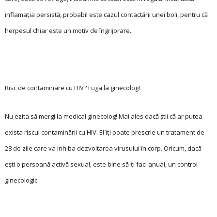
inflamaţia persistă, probabil este cazul contactării unei boli, pentru că
herpesul chiar este un motiv de îngrijorare.
Risc de contaminare cu HIV? Fuga la ginecolog!
Nu ezita să mergi la medical ginecolog! Mai ales dacă știi că ar putea
exista riscul contaminării cu HIV. El îți poate prescrie un tratament de
28 de zile care va inhiba dezvoltarea virusului în corp. Oricum, dacă
ești o persoană activă sexual, este bine să-ţi faci anual, un control
ginecologic.