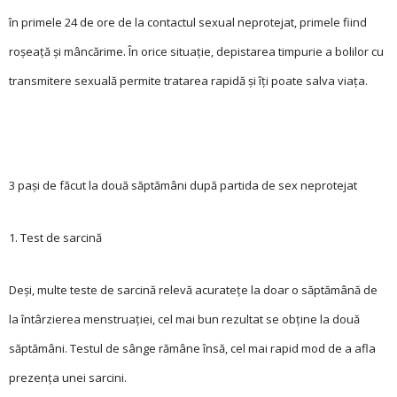
în primele 24 de ore de la contactul sexual neprotejat, primele fiind
roșeaţă și mâncărime. În orice situaţie, depistarea timpurie a bolilor cu
transmitere sexuală permite tratarea rapidă și îţi poate salva viaţa.
3 pași de făcut la două săptămâni după partida de sex neprotejat
1. Test de sarcină
Deși, multe teste de sarcină relevă acurateţe la doar o săptămână de
la întârzierea menstruaţiei, cel mai bun rezultat se obţine la două
săptămâni. Testul de sânge rămâne însă, cel mai rapid mod de a afla
prezenţa unei sarcini.