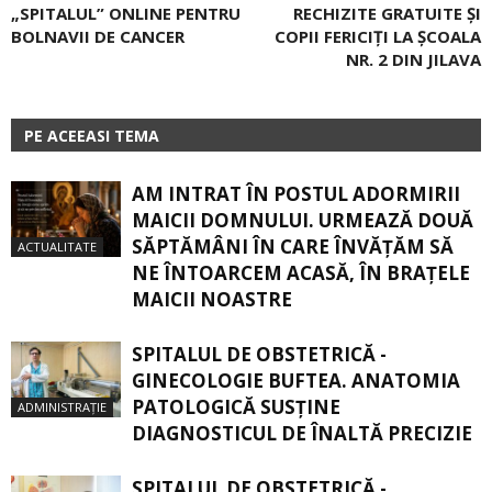
„SPITALUL” ONLINE PENTRU
RECHIZITE GRATUITE ȘI
BOLNAVII DE CANCER
COPII FERICIȚI LA ȘCOALA
NR. 2 DIN JILAVA
PE ACEEASI TEMA
AM INTRAT ÎN POSTUL ADORMIRII
MAICII DOMNULUI. URMEAZĂ DOUĂ
SĂPTĂMÂNI ÎN CARE ÎNVĂŢĂM SĂ
ACTUALITATE
NE ÎNTOARCEM ACASĂ, ÎN BRAŢELE
MAICII NOASTRE
SPITALUL DE OBSTETRICĂ -
GINECOLOGIE BUFTEA. ANATOMIA
PATOLOGICĂ SUSŢINE
ADMINISTRAȚIE
DIAGNOSTICUL DE ÎNALTĂ PRECIZIE
SPITALUL DE OBSTETRICĂ -