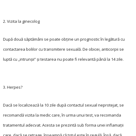
2. Vizita la ginecolog
După două săptămâni se poate obţine un prognostic în legătură cu
contactarea bolilor cu transmitere sexuală. De obicei, anticorpii se
luptă cu „intrunșii” și testarea nu poate fi relevantă până la 14 zile.
3. Herpes?
Dacă se localizează la 10 zile după contactul sexual neprotejat, se
recomandă vizita la medic care, în urma unui test, va recomanda
tratamentul adecvat. Acesta se prezintă sub forma unei inflamaţii
care, dacă se retrage, înseamnă că totul este în regulă. Însă, dacă