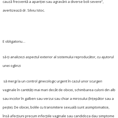
cauză frecventă a apariţiei sau agravării a diverse boli severe”,
avertizează dr. Silviu Istoc.
E obligatoriu…
să-ţi analizezi aspectul exterior al sistemului reproducător, cu ajutorul
unei oglinzi
să mergi la un control ginecologic urgent în cazul unor scurgeri
vaginale în cantităţi mai mari decât de obicei, schimbarea culorii din alb
sau incolor în galben sau verzui sau chiar a mirosului (înţepător sau a
pește). De obicei, bolile cu transmitere sexuală sunt asimptomatice,
însă afecţiuni precum infecţiile vaginale sau candidoza dau simptome