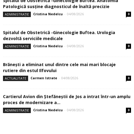
Spitalul de Obstetrică -Ginecologie Buftea. Anatomia
Patologică susţine diagnosticul de înaltă precizie
Cristina Nedelcu
-
04/08/2026
ADMINISTRAȚIE
0
Spitalul de Obstetrică -Ginecologie Buftea. Urologia
dezvoltă serviciile medicale
Cristina Nedelcu
-
04/08/2026
ADMINISTRAȚIE
0
Brănești a eliminat unul dintre cele mai mari blocaje
rutiere din estul Ilfovului
Carmen Istrate
-
04/08/2026
ACTUALITATE
0
Cartierul Avion din Ştefăneştii de Jos a intrat într-un amplu
proces de modernizare a...
Cristina Nedelcu
-
04/08/2026
ADMINISTRAȚIE
0