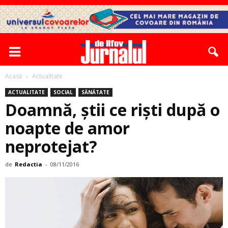
Acasă
Actualitate
ACTUALITATE
SOCIAL
SĂNĂTATE
Doamnă, știi ce riști după o
noapte de amor
neprotejat?
de
Redactia
-
08/11/2016