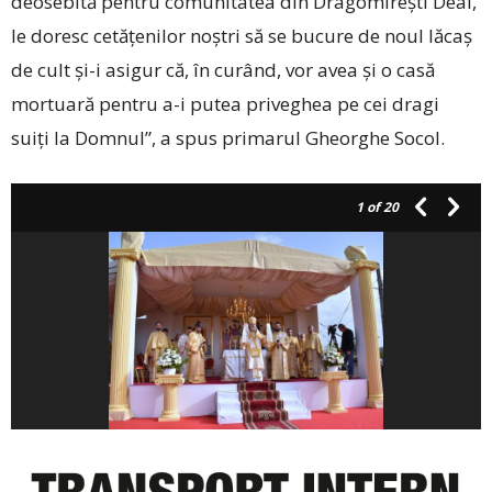
deosebită pentru comunitatea din Dragomirești ­Deal,
le doresc cetățenilor noștri să se bucure de noul lăcaș
de cult și-i asigur că, în curând, vor avea și o casă
mortuară pentru a-i putea priveghea pe cei dragi
suiți la Domnul”, a spus primarul Gheorghe Socol.
1
of 20