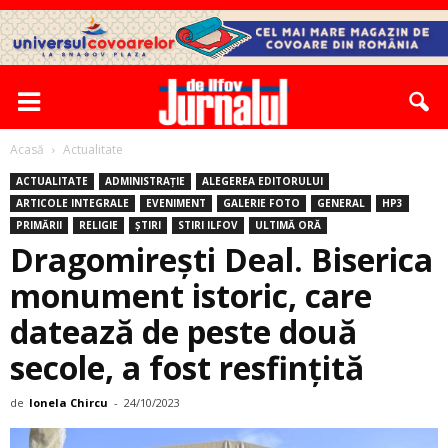
Acasă
Actualitate
ACTUALITATE
ADMINISTRAȚIE
ALEGEREA EDITORULUI
ARTICOLE INTEGRALE
EVENIMENT
GALERIE FOTO
GENERAL
HP3
PRIMĂRII
RELIGIE
ȘTIRI
STIRI ILFOV
ULTIMĂ ORĂ
Dragomirești Deal. Biserica
monument istoric, care
datează de peste două
secole, a fost resfinţită
de
Ionela Chircu
-
24/10/2023