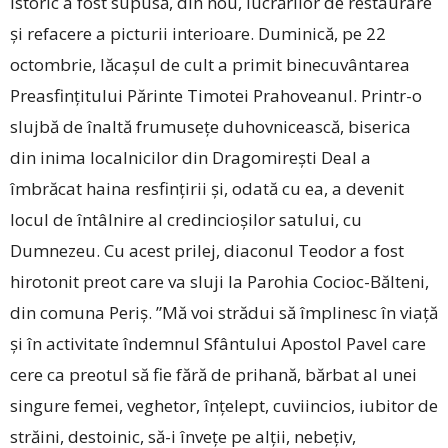
istoric a fost supusă, din nou, lucrărilor de restaurare
și refacere a picturii interioare. Duminică, pe 22
octombrie, lăcașul de cult a primit binecuvântarea
Preasfințitului Părinte Timotei Prahoveanul. Printr-o
slujbă de înaltă frumusețe duhovnicească, biserica
din inima localnicilor din Dragomirești Deal a
îmbrăcat haina resfințirii și, odată cu ea, a devenit
locul de întâlnire al credincioșilor satului, cu
Dumnezeu. Cu acest prilej, diaconul Teodor a fost
hirotonit preot care va sluji la Parohia Cocioc-Bălteni,
din comuna Periș. ”Mă voi strădui să împlinesc în viață
și în activitate îndemnul Sfântului Apostol Pavel care
cere ca preotul să fie fără de prihană, bărbat al unei
singure femei, veghetor, înțelept, cuviincios, iubitor de
străini, destoinic, ­să-i învețe pe alții, nebețiv,