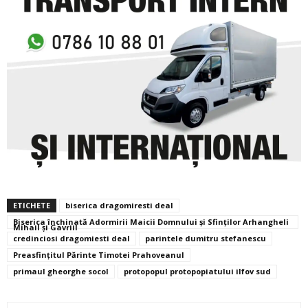
ETICHETE
biserica dragomiresti deal
Biserica închinată Adormirii Maicii Domnului și Sfinților Arhangheli
Mihail și Gavriil
credinciosi dragomiesti deal
parintele dumitru stefanescu
Preasfinţitul Părinte Timotei Prahoveanul
primaul gheorghe socol
protopopul protopopiatului ilfov sud