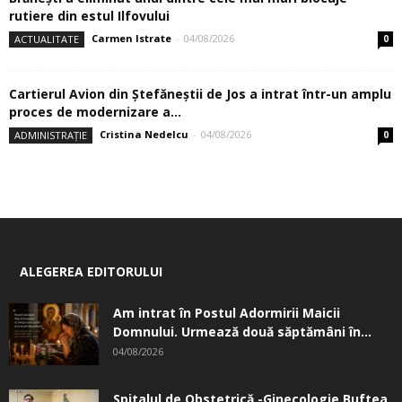
rutiere din estul Ilfovului
Carmen Istrate
-
04/08/2026
ACTUALITATE
0
Cartierul Avion din Ştefăneştii de Jos a intrat într-un amplu
proces de modernizare a...
Cristina Nedelcu
-
04/08/2026
ADMINISTRAȚIE
0
ALEGEREA EDITORULUI
Am intrat în Postul Adormirii Maicii
Domnului. Urmează două săptămâni în...
04/08/2026
Spitalul de Obstetrică -Ginecologie Buftea.