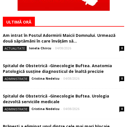
ULTIMĂ ORĂ
Am intrat în Postul Adormirii Maicii Domnului. Urmează
două săptămâni în care învăţăm să...
Ionela Chircu
-
04/08/2026
ACTUALITATE
0
Spitalul de Obstetrică -Ginecologie Buftea. Anatomia
Patologică susţine diagnosticul de înaltă precizie
Cristina Nedelcu
-
04/08/2026
ADMINISTRAȚIE
0
Spitalul de Obstetrică -Ginecologie Buftea. Urologia
dezvoltă serviciile medicale
Cristina Nedelcu
-
04/08/2026
ADMINISTRAȚIE
0
Brănești a eliminat unul dintre cele mai mari blocaje