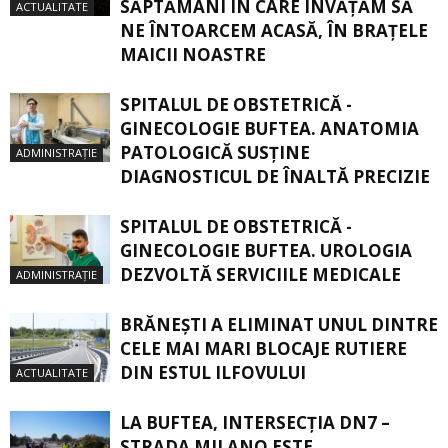
SĂPTĂMÂNI ÎN CARE ÎNVĂŢĂM SĂ
ACTUALITATE
NE ÎNTOARCEM ACASĂ, ÎN BRAŢELE
MAICII NOASTRE
SPITALUL DE OBSTETRICĂ -
GINECOLOGIE BUFTEA. ANATOMIA
PATOLOGICĂ SUSŢINE
ADMINISTRAȚIE
DIAGNOSTICUL DE ÎNALTĂ PRECIZIE
SPITALUL DE OBSTETRICĂ -
GINECOLOGIE BUFTEA. UROLOGIA
DEZVOLTĂ SERVICIILE MEDICALE
ADMINISTRAȚIE
BRĂNEȘTI A ELIMINAT UNUL DINTRE
CELE MAI MARI BLOCAJE RUTIERE
DIN ESTUL ILFOVULUI
ACTUALITATE
LA BUFTEA, INTERSECŢIA DN7 –
STRADA MILANO ESTE