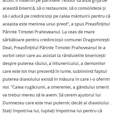
acolo. Îl îndemn pe părintele Teodor să aibă grijă de
această biserică, să o restaureze, să o consolideze și
să-i aducă pe credincioși pe calea mântuirii pentru că
aceasta este menirea unui preot”, a spus Preasfințitul
Părinte Timotei Prahoveanul. La ceas de mare
sărbătoare pentru credincioșii comunei Dragomirești
Deal, Preasfințitul Părinte Timotei Prahoveanul le-a
vorbit celor care au asistat la rânduielile bisericești
despre puterea răului, a întunericului, a demonilor
care este tot mai prezentă în lume, subliniind faptul
puterea diavolului există în măsura în care i-o oferim
noi. ”Calea rugăciunii, a smereniei, a gândului smerit
va trebui mereu să le avem. Să cerem ajutorul lui
Dumnezeu care este mai puternic decât al diavolului .
Stați împotriva lui, luptați împotriva lui pentru că