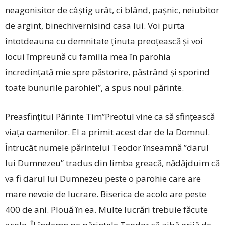
neagonisitor de câștig urât, ci blând, pașnic, neiubitor
de argint, binechivernisind casa lui. Voi purta
întotdeauna cu demnitate ținuta preoțească și voi
locui împreună cu familia mea în parohia
încredințată mie spre păstorire, păstrând și sporind
toate bunurile parohiei”, a spus noul părinte.
Preasfințitul Părinte Tim”Preotul vine ca să sfințească
viața oamenilor. El a primit acest dar de la Domnul.
Întrucât numele părintelui Teodor înseamnă ”darul
lui Dumnezeu” tradus din limba greacă, nădăjduim că
va fi darul lui Dumnezeu peste o parohie care are
mare nevoie de lucrare. Biserica de acolo are peste
400 de ani. Plouă în ea. Multe lucrări trebuie făcute