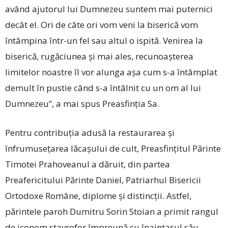
având ajutorul lui Dumnezeu suntem mai puternici
decât el. Ori de câte ori vom veni la biserică vom
întâmpina într-un fel sau altul o ispită. Venirea la
biserică, rugăciunea și mai ales, recunoașterea
limitelor noastre îl vor alunga așa cum s-a întâmplat
demult în pustie când s-a întâlnit cu un om al lui
Dumnezeu”, a mai spus Preasfinția Sa.
Pentru contribuția adusă la restaurarea și
înfrumusețarea lăcașului de cult, Preasfințitul Părinte
Timotei Prahoveanul a dăruit, din partea
Preafericitului Părinte Daniel, Patriarhul Bisericii
Ortodoxe Române, diplome și distincții. Astfel,
părintele paroh Dumitru Sorin Stoian a primit rangul
de iconom stavrofor împreună cu înaintașul său