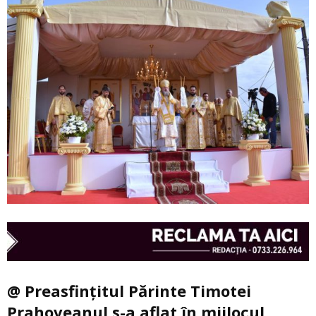
@ Preasfințitul Părinte Timotei
Prahoveanul s-a aflat în mijlocul