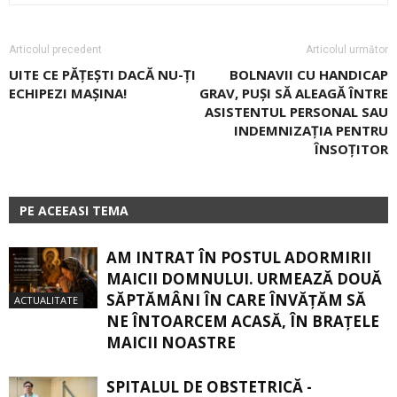
Articolul precedent
Articolul următor
UITE CE PĂȚEȘTI DACĂ NU-ȚI
BOLNAVII CU HANDICAP
ECHIPEZI MAȘINA!
GRAV, PUȘI SĂ ALEAGĂ ÎNTRE
ASISTENTUL PERSONAL SAU
INDEMNIZAȚIA PENTRU
ÎNSOȚITOR
PE ACEEASI TEMA
AM INTRAT ÎN POSTUL ADORMIRII
MAICII DOMNULUI. URMEAZĂ DOUĂ
SĂPTĂMÂNI ÎN CARE ÎNVĂŢĂM SĂ
ACTUALITATE
NE ÎNTOARCEM ACASĂ, ÎN BRAŢELE
MAICII NOASTRE
SPITALUL DE OBSTETRICĂ -