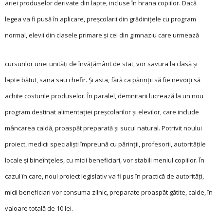
ariei produselor derivate din lapte, incluse în hrana copiilor. Dacă
legea va fi pusă în aplicare, preșcolarii din grădinițele cu program
normal, elevii din clasele primare și cei din gimnaziu care urmează
cursurilor unei unități de învățământ de stat, vor savura la clasă și
lapte bătut, sana sau chefir. Și asta, fără ca părinții să fie nevoiți să
achite costurile produselor. În paralel, demnitarii lucrează la un nou
program destinat alimentației preșcolarilor și elevilor, care include
mâncarea caldă, proaspăt preparată și sucul natural. Potrivit noului
proiect, medicii specialiști împreună cu părinții, profesorii, autoritățile
locale și bineînțeles, cu micii beneficiari, vor stabili meniul copiilor. În
cazul în care, noul proiect legislativ va fi pus în practică de autorități,
micii beneficiari vor consuma zilnic, preparate proaspăt gătite, calde, în
valoare totală de 10 lei.