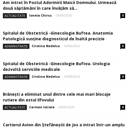
Am intrat în Postul Adormirii Maicii Domnului. Urmează
două săptămâni în care învăţăm să...
Ionela Chircu
-
04/08/2026
ACTUALITATE
0
Spitalul de Obstetrică -Ginecologie Buftea. Anatomia
Patologică susţine diagnosticul de înaltă precizie
Cristina Nedelcu
-
04/08/2026
ADMINISTRAȚIE
0
Spitalul de Obstetrică -Ginecologie Buftea. Urologia
dezvoltă serviciile medicale
Cristina Nedelcu
-
04/08/2026
ADMINISTRAȚIE
0
Brănești a eliminat unul dintre cele mai mari blocaje
rutiere din estul Ilfovului
Carmen Istrate
-
04/08/2026
ACTUALITATE
0
Cartierul Avion din Ştefăneştii de Jos a intrat într-un amplu