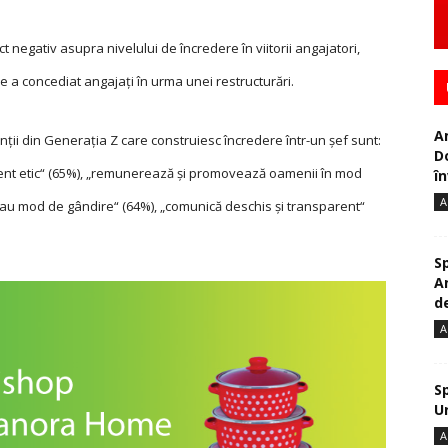
t negativ asupra nivelului de încredere în viitorii angajatori,
e a concediat angajați în urma unei restructurări.
A
enții din Generația Z care construiesc încredere într-un șef sunt:
D
ent etic“ (65%), „remunerează și promovează oamenii în mod
în
A
e sau mod de gândire“ (64%), „comunică deschis și transparent“
S
A
de
A
S
U
A