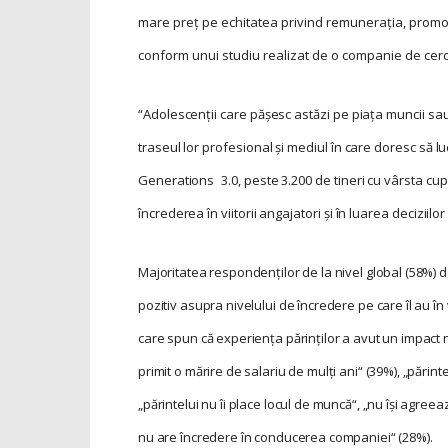
mare preț pe echitatea privind remunerația, promova
conform unui studiu realizat de o companie de cerc
“Adolescenții care pă­șesc astăzi pe piața muncii sau
traseul lor profesional și mediul în care doresc să l
Genera­tions 3.0, peste 3.200 de tineri cu vârsta cupri
încrederea în viitorii angajatori și în luarea decizii
Majoritatea respon­den­ților de la nivel global (58%) 
pozitiv asupra nivelului de încredere pe care îl au în v
care spun că experiența părinților a avut un impact n
primit o mărire de salariu de mulți ani“ (39%), „părin
„părintelui nu îi place locul de muncă“, „nu își agree
nu are încredere în conducerea companiei“ (28%).