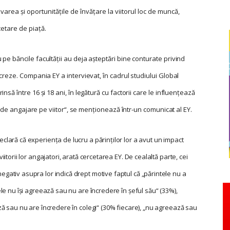
rea și oportunitățile de învățare la viitorul loc de muncă,
etare de piață.
 pe băncile facultății au deja așteptări bine conturate privind
ucreze. Compania EY a intervievat, în cadrul studiului Global
nsă între 16 și 18 ani, în legătură cu factorii care le influențează
lor de angajare pe viitor“, se menționează într-un comunicat al EY.
declară că experiența de lucru a părinților lor a avut un impact
iitorii lor angajatori, arată cercetarea EY. De cealaltă parte, cei
egativ asupra lor indică drept motive faptul că „părintele nu a
tele nu își agreează sau nu are încredere în șeful său“ (33%),
ază sau nu are încredere în colegi“ (30% fiecare), „nu agreează sau