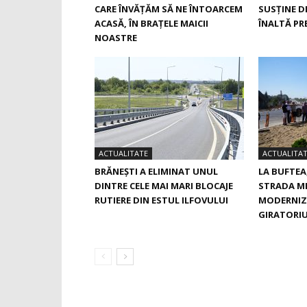
CARE ÎNVĂŢĂM SĂ NE ÎNTOARCEM
SUSŢINE D
ACASĂ, ÎN BRAŢELE MAICII
ÎNALTĂ PRE
NOASTRE
ACTUALITATE
ACTUALITA
BRĂNEȘTI A ELIMINAT UNUL
LA BUFTEA
DINTRE CELE MAI MARI BLOCAJE
STRADA M
RUTIERE DIN ESTUL ILFOVULUI
MODERNIZ
GIRATORIU