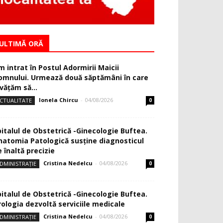
ULTIMĂ ORĂ
m intrat în Postul Adormirii Maicii
omnului. Urmează două săptămâni în care
văţăm să...
Ionela Chircu
-
04/08/2026
CTUALITATE
0
pitalul de Obstetrică -Ginecologie Buftea.
natomia Patologică susţine diagnosticul
 înaltă precizie
Cristina Nedelcu
-
04/08/2026
DMINISTRAȚIE
0
pitalul de Obstetrică -Ginecologie Buftea.
rologia dezvoltă serviciile medicale
Cristina Nedelcu
-
04/08/2026
DMINISTRAȚIE
0