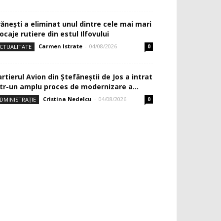
rănești a eliminat unul dintre cele mai mari
ocaje rutiere din estul Ilfovului
Carmen Istrate
-
04/08/2026
CTUALITATE
0
rtierul Avion din Ştefăneştii de Jos a intrat
ntr-un amplu proces de modernizare a...
Cristina Nedelcu
-
04/08/2026
DMINISTRAȚIE
0