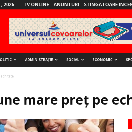
, 2026
TV ONLINE
ANUNTURI
STINGATOARE INCE
OLITIC
ADMINISTRAȚIE
SOCIAL
ECONOMIC
SP
echitate
une mare preț pe ech