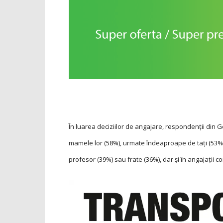
În luarea deciziilor de angajare, respondenții din 
mamele lor (58%), urmate îndeaproape de tați (53%)
profesor (39%) sau frate (36%), dar și în angajații co