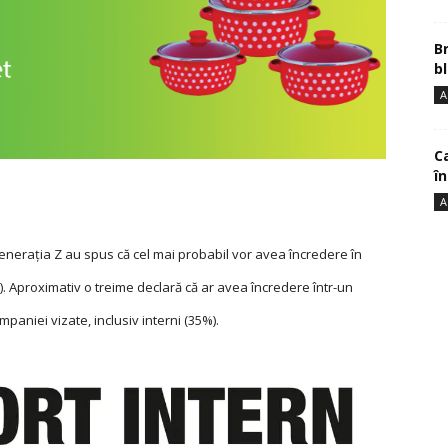
B
bl
A
Ca
î
A
Generația Z au spus că cel mai probabil vor avea încredere în
. Aproximativ o treime declară că ar avea încredere într-un
mpaniei vizate, inclusiv interni (35%).