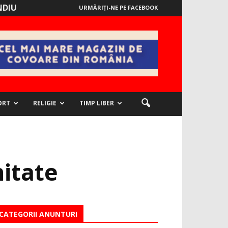
NDIU
URMĂRIȚI-NE PE FACEBOOK
ORT
RELIGIE
TIMP LIBER
itate
CATEGORII ANUNTURI