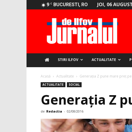
9
JOI, 06 AUGUST
C
BUCURESTI, RO
Jurnalul
de
Ilfov
STIRI ILFOV
ACTUALITATE
P
Acasă
Actualitate
Generația Z pune mare preț pe 
ACTUALITATE
SOCIAL
Generația Z p
de
Redactia
-
02/08/2016