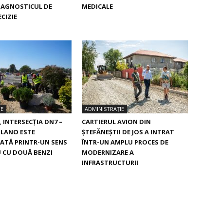
IAGNOSTICUL DE
MEDICALE
CIZIE
TE
ADMINISTRAȚIE
, INTERSECŢIA DN7 –
CARTIERUL AVION DIN
ILANO ESTE
ŞTEFĂNEŞTII DE JOS A INTRAT
ATĂ PRINTR-UN SENS
ÎNTR-UN AMPLU PROCES DE
 CU DOUĂ BENZI
MODERNIZARE A
INFRASTRUCTURII