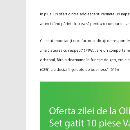
În plus, un sfert dintre adolescenți resimte un impac
atunci când părinții lucrează pentru o companie car
Cei mai importanți cinci factori indicați de respond
„mă tratează cu respect“ (71%), „are un comportam
echitabil, fără a discrimina în funcție de gen, etni
(62%), „ia decizii înțelepte de business“ (61%).