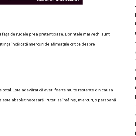
ii faţă de rudele prea pretenţioase. Dorinţele mai vechi sunt
ştiinţa încărcată miercuri de afirmaţiile critice despre
 total. Este adevărat că aveţi foarte multe restanțe din cauza
e este absolut necesară. Puteţi să întâlniţi, miercuri, o persoană