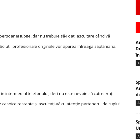
l persoanei iubite, dar nu trebuie să-i daţi ascultare când vă
A
. Soluţii profesionale originale vor apărea întreaga săptămână.
D
în
A
S
A
 prin intermediul telefonului, deci nu este nevoie să cutreieraţi
de
A
le casnice restante şi ascultaţi-vă cu atenţie partenerul de cuplu!
S
U
A