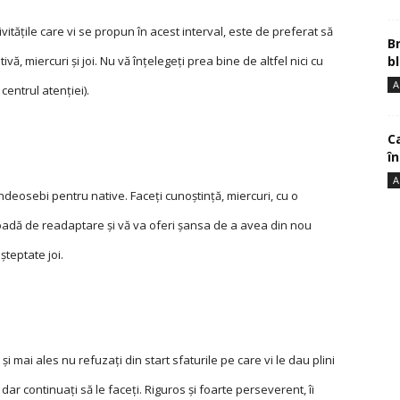
tăţile care vi se propun în acest interval, este de preferat să
B
bl
tivă, miercuri şi joi. Nu vă înţelegeţi prea bine de altfel nici cu
A
centrul atenţiei).
Ca
î
A
deosebi pentru native. Faceţi cunoştinţă, miercuri, cu o
oadă de readaptare şi vă va oferi şansa de a avea din nou
şteptate joi.
 şi mai ales nu refuzaţi din start sfaturile pe care vi le dau plini
 dar continuaţi să le faceţi. Riguros şi foarte perseverent, îi