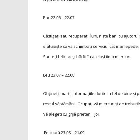
Rac
22.06 – 22.07
Câştigaţi sau recuperaţi, luni, nişte bani cu ajutoru
sfătuieşte să vă schimbaţi serviciul cât mai repede
Sunteţi felicitat şi bârfit în acelaşi timp miercuri.
Leu
23.07 – 22.08
Obţineţi, marţi, informaţiile dorite la fel de bine şi
restul săptămânii. Ocupaţi-vă mier­curi şi de treburi
Vă alegeţi cu grijă prietenii, joi.
Fecioară
23.08 – 21.09