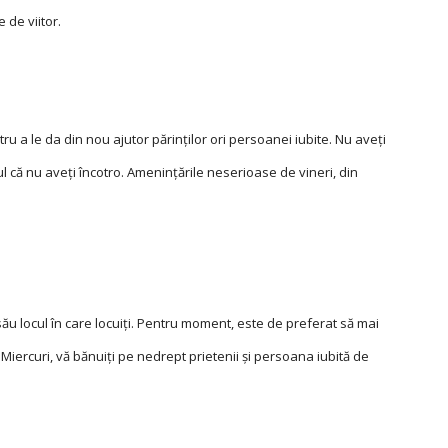
e de viitor.
tru a le da din nou ajutor părinţilor ori persoanei iubite. Nu aveţi
ul că nu aveţi încotro. Ameninţările neserioase de vineri, din
 său locul în care locuiţi. Pentru moment, este de preferat să mai
. Miercuri, vă bănuiţi pe nedrept prietenii şi persoana iubită de