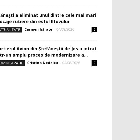
rănești a eliminat unul dintre cele mai mari
ocaje rutiere din estul Ilfovului
Carmen Istrate
-
04/08/2026
CTUALITATE
0
rtierul Avion din Ştefăneştii de Jos a intrat
ntr-un amplu proces de modernizare a...
Cristina Nedelcu
-
04/08/2026
DMINISTRAȚIE
0