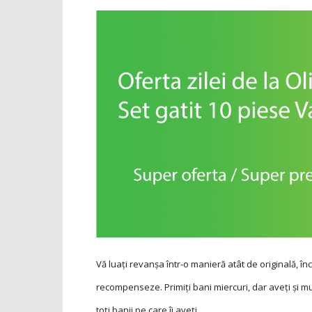
Vă luaţi revanşa într-o manieră atât de originală, înc
recompenseze. Primiţi bani miercuri, dar aveţi şi mult
toţi banii pe care îi aveţi.