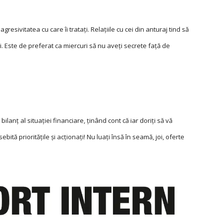
resivitatea cu care îi trataţi. Relaţiile cu cei din anturaj tind să
i. Este de preferat ca miercuri să nu aveţi secrete faţă de
bilanţ al situaţiei financiare, ţinând cont că iar doriţi să vă
ebită priorităţile şi acţionaţi! Nu luaţi însă în seamă, joi, oferte