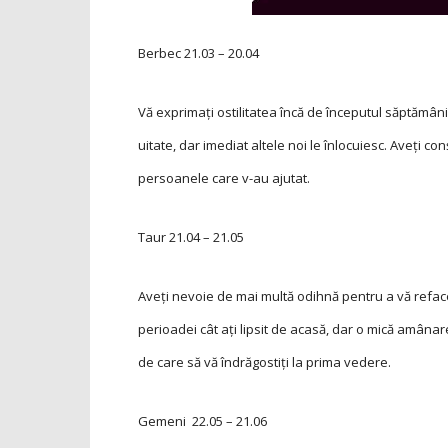
Berbec
21.03 – 20.04
Vă exprimaţi ostilitatea încă de începutul săptămân
uitate, dar imediat altele noi le înlocuiesc. Aveţi con
persoanele care v-au ajutat.
Taur
21.04 – 21.05
Aveţi nevoie de mai multă odihnă pentru a vă reface
perioadei cât aţi lipsit de acasă, dar o mică amânar
de care să vă îndrăgostiţi la prima vedere.
Gemeni
22.05 – 21.06