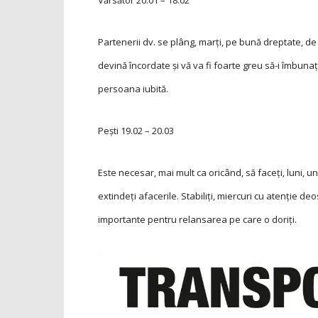
Vărsător
20.01 – 18.02
Partenerii dv. se plâng, marţi, pe bună dreptate, de ag
devină încordate şi vă va fi foarte greu să-i îmbunaţ
persoana iubită.
Pești
19.02 – 20.03
Este necesar, mai mult ca oricând, să faceţi, luni, un 
extindeţi afacerile. Stabiliţi, miercuri cu atenţie deos
importante pentru relansarea pe care o doriţi.