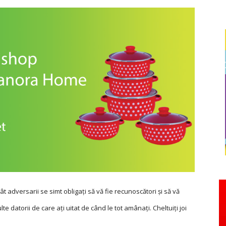
ât adversarii se simt obligaţi să vă fie recunoscători şi să vă
e datorii de care aţi uitat de când le tot amânaţi. Cheltuiţi joi