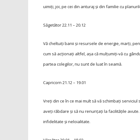
uimiţi, joi, pe cei din anturaj şi din familie cu planuril
Săgetător
22.11 – 20.12
Vă cheltuiţi banii şi resursele de energie, marţi, pen
cum să acţionaţi altfel, aşa că mulţumiţi-vă cu gând
partea colegilor, nu sunt de luat în seamă.
Capricorn
21.12 – 19.01
Vreţi din ce în ce mai mult să vă schimbaţi serviciul
aveţi răbdare şi să nu renunţaţi la facilităţile avute
infidelitate şi neloialitate.