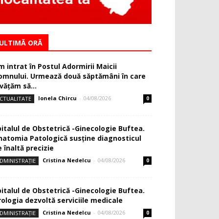
ULTIMĂ ORĂ
m intrat în Postul Adormirii Maicii
omnului. Urmează două săptămâni în care
văţăm să...
Ionela Chircu
-
04/08/2026
CTUALITATE
0
pitalul de Obstetrică -Ginecologie Buftea.
natomia Patologică susţine diagnosticul
 înaltă precizie
Cristina Nedelcu
-
04/08/2026
DMINISTRAȚIE
0
pitalul de Obstetrică -Ginecologie Buftea.
rologia dezvoltă serviciile medicale
Cristina Nedelcu
-
04/08/2026
DMINISTRAȚIE
0