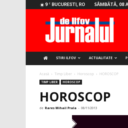
9
SÂMBĂTĂ, 08 
C
BUCURESTI, RO
Jurnalul
de
Ilfov
STIRI ILFOV
ACTUALITATE
P
Acasă
Timp Liber
Horoscop
HOROSCOP
TIMP LIBER
HOROSCOP
HOROSCOP
de
Rares Mihail Prala
-
08/11/2013