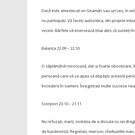
Dacă este amestecat un Geamăn sau un Leu, în activi
nu participaţi. Vă faceţi autocritica, din proprie iniţia
vecinii. Bârfele vă enervează (mai ales că sunteţi în 
Balanța
22.09 – 22.10
O săptămână norocoasă, dar şi foarte obositoare, în
persoană care vă va ajuta să depăşiţi această peri
încredere în oameni. Înregistraţi multe succese nea
Scorpion
23.10 – 21.11
Nu refuzaţi, marţi, invitaţia de a discuta cu cei dragi
de bunăvoinţă. Regretaţi, miercuri, cheltuielile mari,