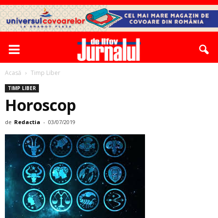
Acasă
Timp Liber
TIMP LIBER
Horoscop
de
Redactia
-
03/07/2019