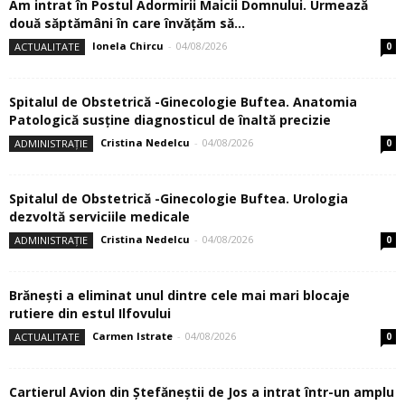
Am intrat în Postul Adormirii Maicii Domnului. Urmează
două săptămâni în care învăţăm să...
Ionela Chircu
-
04/08/2026
ACTUALITATE
0
Spitalul de Obstetrică -Ginecologie Buftea. Anatomia
Patologică susţine diagnosticul de înaltă precizie
Cristina Nedelcu
-
04/08/2026
ADMINISTRAȚIE
0
Spitalul de Obstetrică -Ginecologie Buftea. Urologia
dezvoltă serviciile medicale
Cristina Nedelcu
-
04/08/2026
ADMINISTRAȚIE
0
Brănești a eliminat unul dintre cele mai mari blocaje
rutiere din estul Ilfovului
Carmen Istrate
-
04/08/2026
ACTUALITATE
0
Cartierul Avion din Ştefăneştii de Jos a intrat într-un amplu