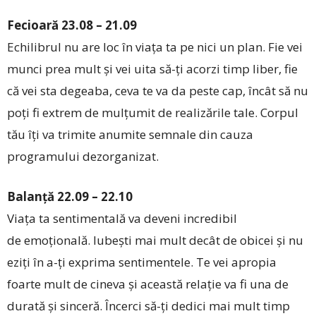
Fecioară 23.08 – 21.09
Echilibrul nu are loc în viața ta pe nici un plan. Fie vei
munci prea mult și vei uita să-ți acorzi timp liber, fie
că vei sta degeaba, ceva te va da peste cap, încât să nu
poți fi extrem de mulțumit de realizările tale. Corpul
tău îți va trimite anumite semnale din cauza
programului dezorganizat.
Balanță 22.09 – 22.10
Viața ta sentimentală va deveni incredibil
de emoțională. Iubești mai mult decât de obicei și nu
eziți în a-ți exprima sentimentele. Te vei apropia
foarte mult de cineva și această relație va fi una de
durată și sinceră. Încerci să-ți dedici mai mult timp