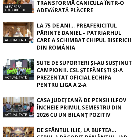
TRANSFORMĂ CANICULA ÎNTR-O
ALEGEREA
ADEVĂRATĂ PLĂCERE
EDITORULUI
LA 75 DE ANI… PREAFERICITUL
PĂRINTE DANIEL – PATRIARHUL
CARE A SCHIMBAT CHIPUL BISERICII
ACTUALITATE
DIN ROMÂNIA
SUTE DE SUPORTERI ȘI-AU SUSȚINUT
CAMPIONII. CSL ȘTEFĂNEȘTI ȘI-A
PREZENTAT OFICIAL ECHIPA
ACTUALITATE
PENTRU LIGA A 2-A
CASA JUDEŢEANĂ DE PENSII ILFOV
ÎNCHEIE PRIMUL SEMESTRU DIN
2026 CU UN BILANŢ POZITIV
ACTUALITATE
DE SFÂNTUL ILIE, LA BUFTEA…