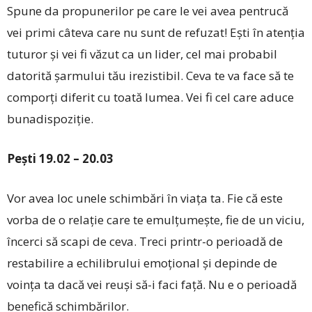
Spune da propunerilor pe care le vei avea pentrucă
vei primi câteva care nu sunt de refuzat! Ești în atenția
tuturor și vei fi văzut ca un lider, cel mai probabil
datorită șarmului tău irezistibil. Ceva te va face să te
comporți diferit cu toată lumea. Vei fi cel care aduce
bunadispoziție.
Pești 19.02 – 20.03
Vor avea loc unele schimbări în viața ta. Fie că este
vorba de o relație care te emulțumește, fie de un viciu,
încerci să scapi de ceva. Treci printr-o perioadă de
restabilire a echilibrului emoțional și depinde de
voința ta dacă vei reuși să-i faci față. Nu e o perioadă
benefică schimbărilor.