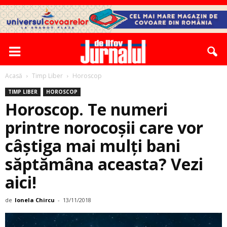
Acasă
Timp Liber
Horoscop
TIMP LIBER
HOROSCOP
Horoscop. Te numeri
printre norocoșii care vor
câștiga mai mulți bani
săptămâna aceasta? Vezi
aici!
de
Ionela Chircu
-
13/11/2018