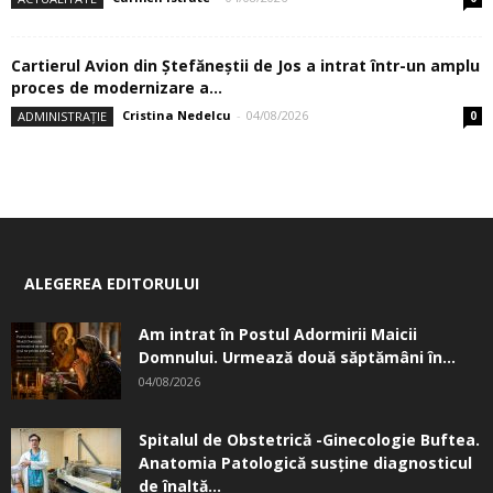
Cartierul Avion din Ştefăneştii de Jos a intrat într-un amplu
proces de modernizare a...
Cristina Nedelcu
-
04/08/2026
ADMINISTRAȚIE
0
ALEGEREA EDITORULUI
Am intrat în Postul Adormirii Maicii
Domnului. Urmează două săptămâni în...
04/08/2026
Spitalul de Obstetrică -Ginecologie Buftea.
Anatomia Patologică susţine diagnosticul
de înaltă...