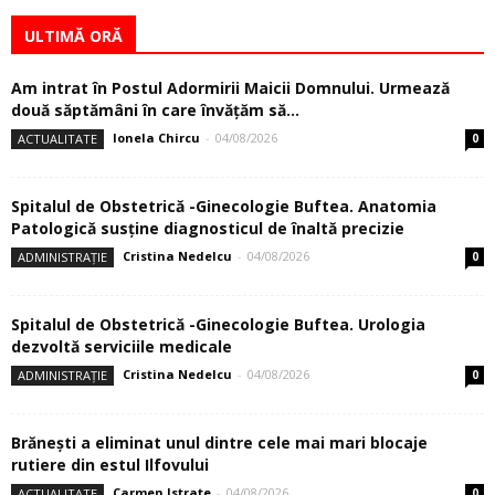
ULTIMĂ ORĂ
Am intrat în Postul Adormirii Maicii Domnului. Urmează
două săptămâni în care învăţăm să...
Ionela Chircu
-
04/08/2026
ACTUALITATE
0
Spitalul de Obstetrică -Ginecologie Buftea. Anatomia
Patologică susţine diagnosticul de înaltă precizie
Cristina Nedelcu
-
04/08/2026
ADMINISTRAȚIE
0
Spitalul de Obstetrică -Ginecologie Buftea. Urologia
dezvoltă serviciile medicale
Cristina Nedelcu
-
04/08/2026
ADMINISTRAȚIE
0
Brănești a eliminat unul dintre cele mai mari blocaje
rutiere din estul Ilfovului
Carmen Istrate
-
04/08/2026
ACTUALITATE
0