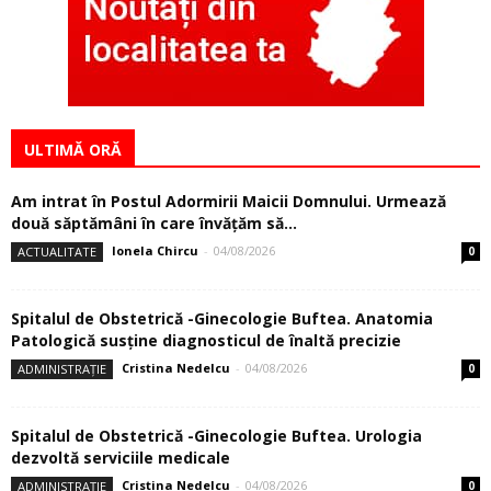
ULTIMĂ ORĂ
Am intrat în Postul Adormirii Maicii Domnului. Urmează
două săptămâni în care învăţăm să...
Ionela Chircu
-
04/08/2026
ACTUALITATE
0
Spitalul de Obstetrică -Ginecologie Buftea. Anatomia
Patologică susţine diagnosticul de înaltă precizie
Cristina Nedelcu
-
04/08/2026
ADMINISTRAȚIE
0
Spitalul de Obstetrică -Ginecologie Buftea. Urologia
dezvoltă serviciile medicale
Cristina Nedelcu
-
04/08/2026
ADMINISTRAȚIE
0