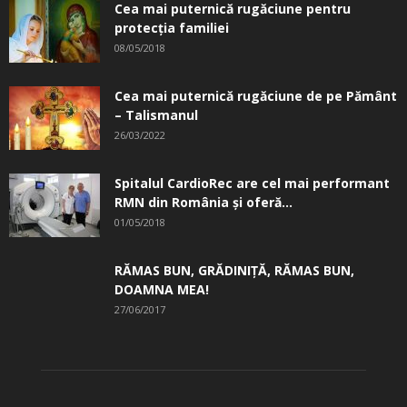
Cea mai puternică rugăciune pentru
protecția familiei
08/05/2018
Cea mai puternică rugăciune de pe Pământ
– Talismanul
26/03/2022
Spitalul CardioRec are cel mai performant
RMN din România și oferă...
01/05/2018
RĂMAS BUN, GRĂDINIŢĂ, ­RĂMAS BUN,
DOAMNA MEA!
27/06/2017