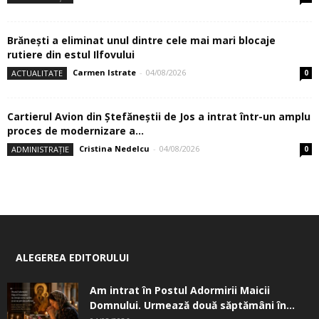
Brănești a eliminat unul dintre cele mai mari blocaje
rutiere din estul Ilfovului
Carmen Istrate
-
04/08/2026
ACTUALITATE
0
Cartierul Avion din Ştefăneştii de Jos a intrat într-un amplu
proces de modernizare a...
Cristina Nedelcu
-
04/08/2026
ADMINISTRAȚIE
0
ALEGEREA EDITORULUI
Am intrat în Postul Adormirii Maicii
Domnului. Urmează două săptămâni în...