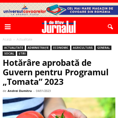
Acasă
Actualitate
ACTUALITATE
ADMINISTRAȚIE
ECONOMIC
AGRICULTURĂ
GENERAL
SOCIAL
ȘTIRI
Hotărâre aprobată de
Guvern pentru Programul
„Tomata” 2023
de
Andrei Dumitru
-
04/01/2023