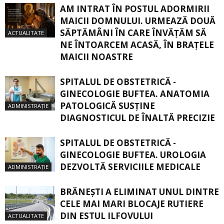
AM INTRAT ÎN POSTUL ADORMIRII
MAICII DOMNULUI. URMEAZĂ DOUĂ
SĂPTĂMÂNI ÎN CARE ÎNVĂŢĂM SĂ
ACTUALITATE
NE ÎNTOARCEM ACASĂ, ÎN BRAŢELE
MAICII NOASTRE
SPITALUL DE OBSTETRICĂ -
GINECOLOGIE BUFTEA. ANATOMIA
PATOLOGICĂ SUSŢINE
ADMINISTRAȚIE
DIAGNOSTICUL DE ÎNALTĂ PRECIZIE
SPITALUL DE OBSTETRICĂ -
GINECOLOGIE BUFTEA. UROLOGIA
DEZVOLTĂ SERVICIILE MEDICALE
ADMINISTRAȚIE
BRĂNEȘTI A ELIMINAT UNUL DINTRE
CELE MAI MARI BLOCAJE RUTIERE
DIN ESTUL ILFOVULUI
ACTUALITATE